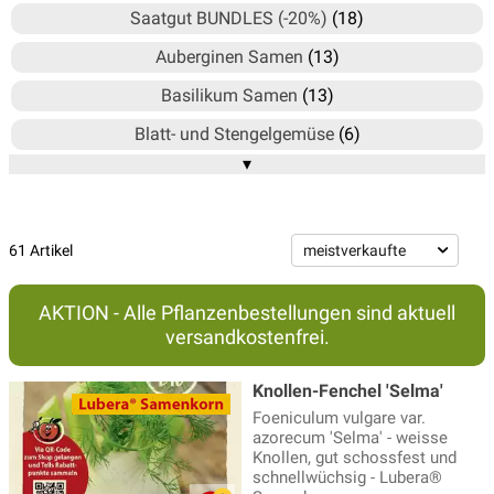
Saatgut BUNDLES (-20%)
(18)
Auberginen Samen
(13)
Basilikum Samen
(13)
Blatt- und Stengelgemüse
(6)
▾
Blumen Samen
(347)
Bohnen Samen
(46)
Chili Samen
(10)
61 Artikel
Culinaris Saatgut
(100)
AKTION - Alle Pflanzenbestellungen sind aktuell
Culinaris Saatgut-Box
(7)
versandkostenfrei.
Erbsen Samen
(16)
Knollen-Fenchel 'Selma'
Fenchel Samen
(6)
Foeniculum vulgare var.
azorecum 'Selma' - weisse
Fruchtgemüse Samen
(206)
Knollen, gut schossfest und
schnellwüchsig - Lubera®
Gemüsevielfalt, Raritäten
(23)