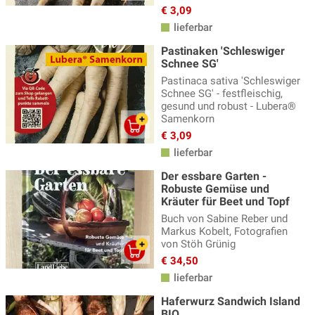
€ 3,09
lieferbar
Pastinaken 'Schleswiger
Schnee SG'
Pastinaca sativa 'Schleswiger
Schnee SG' - festfleischig,
gesund und robust - Lubera®
Samenkorn
€ 3,09
lieferbar
Der essbare Garten -
Robuste Gemüse und
Kräuter für Beet und Topf
Buch von Sabine Reber und
Markus Kobelt, Fotografien
von Stöh Grünig
€ 34,50
lieferbar
Haferwurz Sandwich Island
BIO