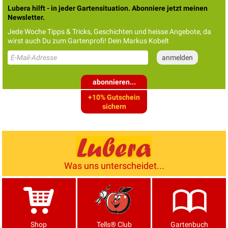
Lubera hilft - in jeder Gartensituation. Abonniere jetzt meinen
Newsletter.
Jede Woche Tipps & Tricks, Geschichten und heisse Angebote, da
wirst auch Du zum Gartenprofi! Dein Markus Kobelt
abonnieren...
+10% Gutschein
sichern
Was uns unterscheidet...
Shop
Tells® Club
Gartenbuch