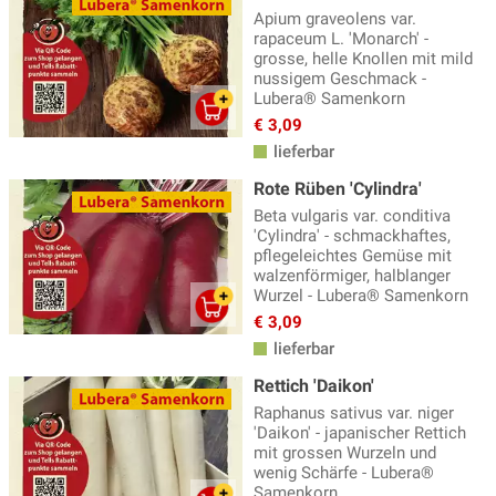
Apium graveolens var.
Okra Samen
(4)
rapaceum L. 'Monarch' -
grosse, helle Knollen mit mild
Paprika Samen
(18)
nussigem Geschmack -
Lubera® Samenkorn
Pastinaken Samen
(7)
€ 3,09
Petersilie Samen
(5)
lieferbar
Physalis Samen
Rote Rüben 'Cylindra'
(6)
Beta vulgaris var. conditiva
Radieschen Samen
(15)
'Cylindra' - schmackhaftes,
pflegeleichtes Gemüse mit
Rasensamen
(2)
walzenförmiger, halblanger
Wurzel - Lubera® Samenkorn
Rettich
(12)
€ 3,09
Ringelblume
(12)
lieferbar
Rote Bete Samen
(12)
Rettich 'Daikon'
Raphanus sativus var. niger
Saatkartoffeln
(3)
'Daikon' - japanischer Rettich
mit grossen Wurzeln und
Salate Samen
(90)
wenig Schärfe - Lubera®
Samenkorn