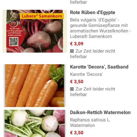
lieferbar
Rote Rüben d'Egypte
Beta vulgaris 'd'Egypte' -
gesunde Gemüsepflanze mit
aromatischen Wurzelknollen -
Lubera® Samenkorn
€ 3,09
Zur Zeit leider nicht
lieferbar
Karotte 'Decora', Saatband
Karotte 'Decora'
€ 3,50
Zur Zeit leider nicht
lieferbar
Daikon-Rettich Watermelon
Raphanus sativus L.
Watermelon
€ 3,50