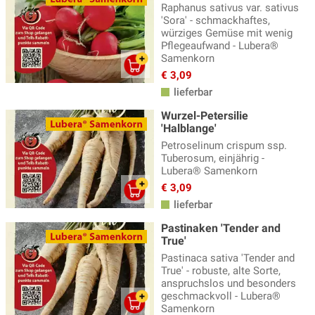
Raphanus sativus var. sativus
'Sora' - schmackhaftes,
würziges Gemüse mit wenig
Pflegeaufwand - Lubera®
Samenkorn
€ 3,09
lieferbar
Wurzel-Petersilie
'Halblange'
Petroselinum crispum ssp.
Tuberosum, einjährig -
Lubera® Samenkorn
€ 3,09
lieferbar
Pastinaken 'Tender and
True'
Pastinaca sativa 'Tender and
True' - robuste, alte Sorte,
anspruchslos und besonders
geschmackvoll - Lubera®
Samenkorn