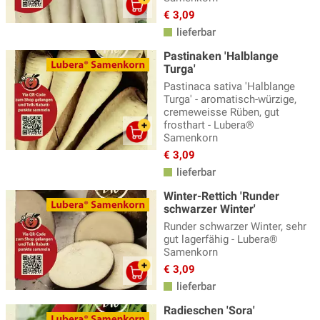
Schnittlauchsamen
(5)
€ 3,09
Schwarzwurzel
(2)
lieferbar
Sellerie Samen
(5)
Pastinaken 'Halblange
Turga'
Sonstige Hülsenfrüchte
(7)
Pastinaca sativa 'Halblange
Turga' - aromatisch-würzige,
Spinat Samen
(8)
cremeweisse Rüben, gut
frosthart - Lubera®
Tomatensamen
(91)
Samenkorn
Tomatillo Samen
(3)
€ 3,09
lieferbar
Wintergemüse Samen
(20)
Winter-Rettich 'Runder
Wurzel- und Knollengemüse
(61)
schwarzer Winter'
Wurzelpetersilie
Runder schwarzer Winter, sehr
(3)
gut lagerfähig - Lubera®
Zucchetti Samen
(14)
Samenkorn
€ 3,09
Zwiebel Samen
(12)
lieferbar
Radieschen 'Sora'