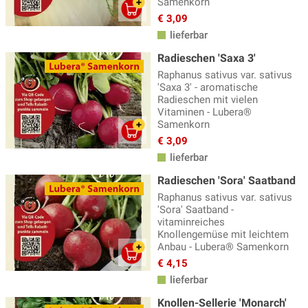
Samenkorn
Gründüngung
(25)
€ 3,09
lieferbar
Gurken Samen
(18)
Radieschen 'Saxa 3'
Karotten Samen
(18)
Raphanus sativus var. sativus
'Saxa 3' - aromatische
Katzengras Samen
(2)
Radieschen mit vielen
Kohl Samen
Vitaminen - Lubera®
(43)
Samenkorn
Küchenkräuter Samen
(60)
€ 3,09
lieferbar
Kürbissamen
(35)
Radieschen 'Sora' Saatband
Lauchsamen
(5)
Raphanus sativus var. sativus
Mais Samen
(7)
'Sora' Saatband -
vitaminreiches
Mangold Samen
(12)
Knollengemüse mit leichtem
Anbau - Lubera® Samenkorn
Melonen Samen
(10)
€ 4,15
lieferbar
Microgreens, Keimlinge
(16)
Knollen-Sellerie 'Monarch'
Minigemüse für Balkon und Terrasse
(21)