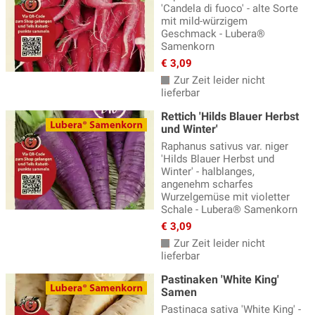
'Candela di fuoco' - alte Sorte
mit mild-würzigem
Geschmack - Lubera®
Samenkorn
€ 3,09
Zur Zeit leider nicht
lieferbar
Rettich 'Hilds Blauer Herbst
und Winter'
Raphanus sativus var. niger
'Hilds Blauer Herbst und
Winter' - halblanges,
angenehm scharfes
Wurzelgemüse mit violetter
Schale - Lubera® Samenkorn
€ 3,09
Zur Zeit leider nicht
lieferbar
Pastinaken 'White King'
Samen
Pastinaca sativa 'White King' -