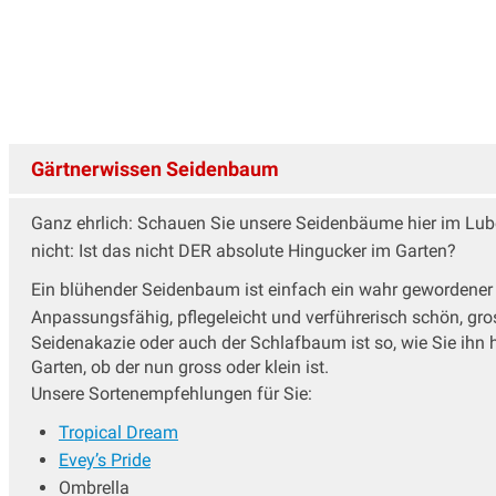
Seidenbaum
Storaxbaum
Trompetenbaum
Wildbirnen
Wildobstbaum
Zierkirschenbaum
Gärtnerwissen Seidenbaum
Ganz ehrlich: Schauen Sie unsere Seidenbäume hier im Lube
nicht: Ist das nicht DER absolute Hingucker im Garten?
Ein blühender Seidenbaum ist einfach ein wahr gewordener 
Anpassungsfähig, pflegeleicht und verführerisch schön, gros
Seidenakazie oder auch der Schlafbaum ist so, wie Sie ihn 
Garten, ob der nun gross oder klein ist.
Unsere Sortenempfehlungen für Sie:
Tropical Dream
Evey’s Pride
Ombrella