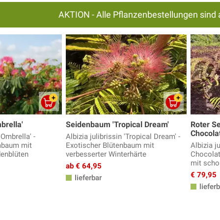
AKTION - Alle Pflanzenbestellungen sind 
rella'
Seidenbaum 'Tropical Dream'
Roter S
Chocolat
'Ombrella' -
Albizia julibrissin 'Tropical Dream' -
mbaum mit
Exotischer Blütenbaum mit
Albizia j
denblüten
verbesserter Winterhärte
Chocolat
mit sch
ab € 64,95
€ 79,95
lieferbar
lieferb