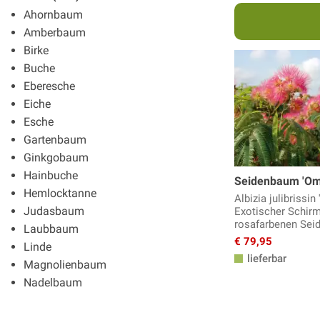
Ahornbaum
Amberbaum
Birke
Buche
Eberesche
Eiche
Esche
Gartenbaum
Ginkgobaum
Hainbuche
Seidenbaum 'Omb
Hemlocktanne
Albizia julibrissin 
Judasbaum
Exotischer Schir
rosafarbenen Sei
Laubbaum
€ 79,95
Linde
lieferbar
Magnolienbaum
Nadelbaum
Nussbaum
Rosskastanie