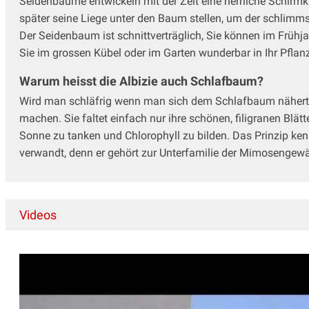
Seidenbäume entwickeln mit der Zeit eine herrliche Schir
später seine Liege unter den Baum stellen, um der schlim
Der Seidenbaum ist schnittverträglich, Sie können im Frühja
Sie im grossen Kübel oder im Garten wunderbar in Ihr Pfla
Warum heisst die Albizie auch Schlafbaum?
Wird man schläfrig wenn man sich dem Schlafbaum nähert od
machen. Sie faltet einfach nur ihre schönen, filigranen Blä
Sonne zu tanken und Chlorophyll zu bilden. Das Prinzip ke
verwandt, denn er gehört zur Unterfamilie der Mimosengewäc
Videos