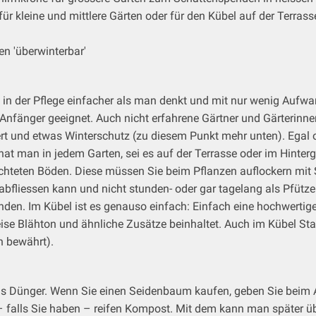
ür kleine und mittlere Gärten oder für den Kübel auf der Terrass
n 'überwinterbar'
 in der Pflege einfacher als man denkt und mit nur wenig Aufwa
r Anfänger geeignet. Auch nicht erfahrene Gärtner und Gärterinn
iert und etwas Winterschutz (zu diesem Punkt mehr unten). Egal
t man in jedem Garten, sei es auf der Terrasse oder im Hinterg
ichteten Böden. Diese müssen Sie beim Pflanzen auflockern mit
abfliessen kann und nicht stunden- oder gar tagelang als Pfütz
en. Im Kübel ist es genauso einfach: Einfach eine hochwertig
sweise Blähton und ähnliche Zusätze beinhaltet. Auch im Kübel S
h bewährt).
as Dünger. Wenn Sie einen Seidenbaum kaufen, geben Sie beim 
 – falls Sie haben – reifen Kompost. Mit dem kann man später ü