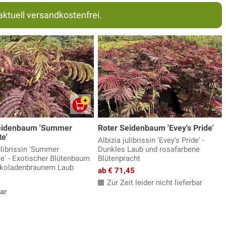
aktuell versandkostenfrei.
eidenbaum 'Summer
Roter Seidenbaum 'Evey's Pride'
e'
Albizia julibrissin 'Evey's Pride' -
ulibrissin 'Summer
Dunkles Laub und rosafarbene
e' - Exotischer Blütenbaum
Blütenpracht
okoladenbraunem Laub
ab € 71,45
Zur Zeit leider nicht lieferbar
ar