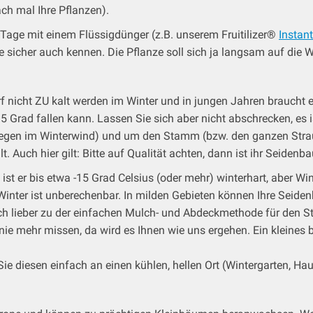
ch mal Ihre Pflanzen).
Tage mit einem Flüssigdünger (z.B. unserem Fruitilizer®
Instan
ie sicher auch kennen. Die Pflanze soll sich ja langsam auf die W
rf nicht ZU kalt werden im Winter und in jungen Jahren braucht e
5 Grad fallen kann. Lassen Sie sich aber nicht abschrecken, e
iegen im Winterwind) und um den Stamm (bzw. den ganzen Strauc
t. Auch hier gilt: Bitte auf Qualität achten, dann ist ihr Seidenb
ist er bis etwa -15 Grad Celsius (oder mehr) winterhart, aber Wint
r Winter ist unberechenbar. In milden Gebieten können Ihre Sei
h lieber zu der einfachen Mulch- und Abdeckmethode für den Sta
ie mehr missen, da wird es Ihnen wie uns ergehen. Ein kleines 
ie diesen einfach an einen kühlen, hellen Ort (Wintergarten, Ha