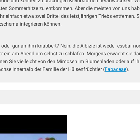
mkrone und können zu prächtigen Kleinbäumen heranwachsen. Wer
msten Sommerhitze zu entkommen. Aber die meisten von uns hab
hr einfach etwa zwei Drittel des letztjährigen Triebs entferne
nzschema integrieren können.
er gar an ihm knabbert? Nein, die Albizie ist weder essbar no
tter ein am Abend um selbst zu schlafen. Morgens erwacht sie da
nnen Sie vielleicht von den Mimosen im Blumenladen oder auf I
hse innerhalb der Familie der Hülsenfrüchtler (
Fabaceae
).