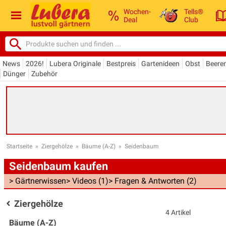
Wochen-
Tells®
Deal
Club
News
2026!
Lubera Originale
Bestpreis
Gartenideen
Obst
Beere
Dünger
Zubehör
Startseite
»
Ziergehölze
»
Bäume (A-Z)
»
Seidenbaum
Seidenbaum kaufen
> Gärtnerwissen
> Videos (1)
> Fragen & Antworten (2)
Ziergehölze
4 Artikel
Bäume (A-Z)