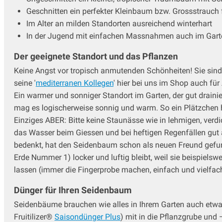
Geschnitten ein perfekter Kleinbaum bzw. Grossstrauch f
Im Alter an milden Standorten ausreichend winterhart
In der Jugend mit einfachen Massnahmen auch im Garte
Der geeignete Standort und das Pflanzen
Keine Angst vor tropisch anmutenden Schönheiten! Sie sind
seine '
mediterranen Kollegen
' hier bei uns im Shop auch fü
Ein warmer und sonniger Standort im Garten, der gut drain
mag es logischerweise sonnig und warm. So ein Plätzchen ha
Einziges ABER: Bitte keine Staunässe wie in lehmigen, verd
das Wasser beim Giessen und bei heftigen Regenfällen gut 
bedenkt, hat den Seidenbaum schon als neuen Freund gefund
Erde Nummer 1) locker und luftig bleibt, weil sie beispiel
lassen (immer die Fingerprobe machen, einfach und vielfac
Dünger für Ihren Seidenbaum
Seidenbäume brauchen wie alles in Ihrem Garten auch etw
Fruitilizer®
Saisondünger Plus
) mit in die Pflanzgrube und