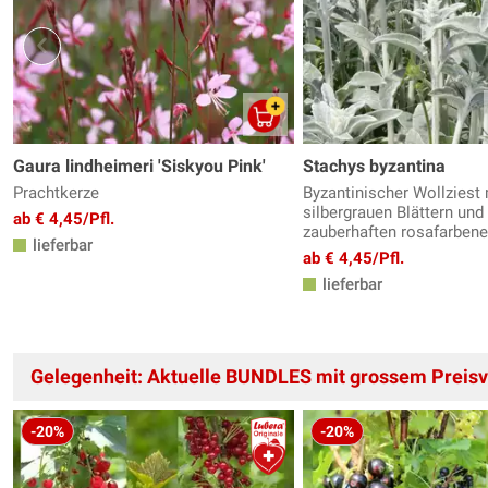
Gaura lindheimeri 'Siskyou Pink'
Stachys byzantina
Prachtkerze
Byzantinischer Wollziest 
silbergrauen Blättern und
ab € 4,45/Pfl.
zauberhaften rosafarbene
lieferbar
ab € 4,45/Pfl.
lieferbar
Gelegenheit: Aktuelle BUNDLES mit grossem Preisvo
-20%
-20%