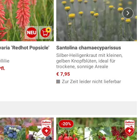
varia 'Redhot Popsicle'
Santolina chamaecyparissus
Silber-Heiligenkraut mit kleinen,
lilie
gelben Knopfblüten, ideal für
trockene, sonnige Areale
fl.
€ 7,95
Zur Zeit leider nicht lieferbar
-20%