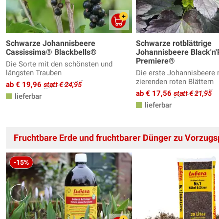
Schwarze Johannisbeere
Schwarze rotblättrige
Cassissima® Blackbells®
Johannisbeere Black'n
Premiere®
Die Sorte mit den schönsten und
längsten Trauben
Die erste Johannisbeere 
zierenden roten Blättern
ab € 19,96
statt € 24,95
ab € 17,56
statt € 21,95
lieferbar
lieferbar
Fruchtbare Erde und fruchtbarer Dünger zu Vorzugs
-15%