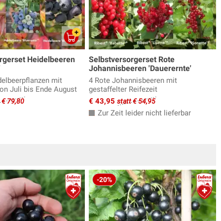
rgerset Heidelbeeren
Selbstversorgerset Rote
'
Johannisbeeren 'Dauerernte'
delbeerpflanzen mit
4 Rote Johannisbeeren mit
von Juli bis Ende August
gestaffelter Reifezeit
€ 43,95
t € 79,80
statt € 54,95
Zur Zeit leider nicht lieferbar
-20%