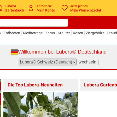
Lubera
Anmelden!
Jetzt planen!
Gartenbuch
Mein Konto
Mein Wunschzettel
n
Erdbeeren
Mediterrane
Zitrus
Kräuter
Rosen
Ziergehölze
Stau
Willkommen bei Lubera® Deutschland
Die Top Lubera-Neuheiten
Lubera Gartenb