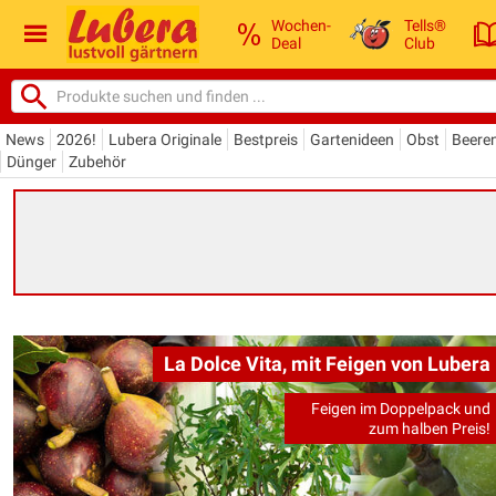
Wochen-
Tells®
Deal
Club
News
2026!
Lubera Originale
Bestpreis
Gartenideen
Obst
Beere
Dünger
Zubehör
La Dolce Vita, mit Feigen von Lubera
Feigen im Doppelpack und
zum halben Preis!