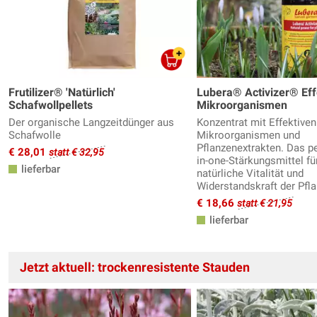
Frutilizer® 'Natürlich'
Lubera® Activizer® Eff
Schafwollpellets
Mikroorganismen
Der organische Langzeitdünger aus
Konzentrat mit Effektiven
Schafwolle
Mikroorganismen und
Pflanzenextrakten. Das pe
€ 28,01
statt € 32,95
in-one-Stärkungsmittel fü
lieferbar
natürliche Vitalität und
Widerstandskraft der Pfla
€ 18,66
statt € 21,95
lieferbar
Jetzt aktuell: trockenresistente Stauden