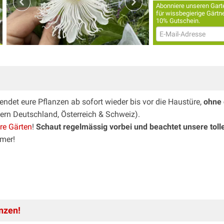
Abonniere unseren Garte
für wissbegierige Gärtne
10% Gutschein.
ndet eure Pflanzen ab sofort wieder bis vor die Haustüre,
ohne 
dern Deutschland, Österreich & Schweiz).
ure Gärten
!
Schaut regelmässig vorbei und beachtet unsere toll
mer!
nzen!