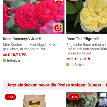
Rose Roseasy® Just®
Rose The Pilgrim®
Mini-Kletterrose, von Magda Kobelt
Englische Rose mit stark 
gezüchtet, in schönem Rot
und frisch duftenden Blüt
langer Blütezeit
ab € 18,71/Pfl.
ab € 18,71/Pfl.
lieferbar
lieferbar
Jetzt eindecken bevor die Preise steigen: Dünger - 
-15%
-15%