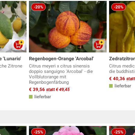
-20%
-20%
 'Lunario'
Regenbogen-Orange 'Arcobal'
Zedratzitro
sche Zitrone
Citrus meyeri x citrus sinensis
Citrus medica
doppio sanguigno 'Arcobal' - die
die buddhist
Vollblutorange mit
€ 40,36
stat
Regenbogenfärbung
lieferbar
€ 39,56
statt € 49,45
lieferbar
-25%
-25%