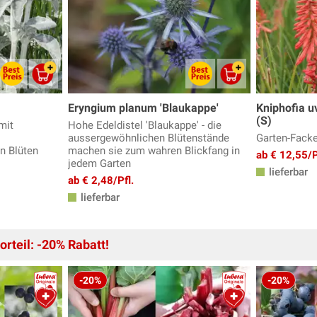
Eryngium planum 'Blaukappe'
Kniphofia u
(S)
mit
Hohe Edeldistel 'Blaukappe' - die
aussergewöhnlichen Blütenstände
Garten-Fackel
n Blüten
machen sie zum wahren Blickfang in
ab € 12,55/P
jedem Garten
lieferbar
ab € 2,48/Pfl.
lieferbar
rteil: -20% Rabatt!
-20%
-20%