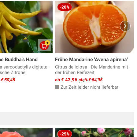
-20%
ne Buddha's Hand
Frühe Mandarine 'Avena apirena'
 sarcodactylis digitata -
Citrus deliciosa - Die Mandarine mit
ische Zitrone
der frühen Reifezeit
ab € 43,96
t € 50,45
statt € 54,95
Zur Zeit leider nicht lieferbar
-25%