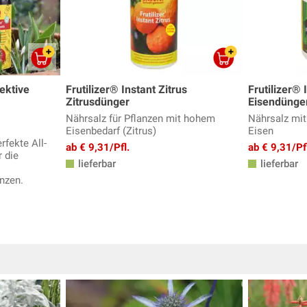
ektive
Frutilizer® Instant Zitrus
Frutilizer® 
Zitrusdünger
Eisendünge
Nährsalz für Pflanzen mit hohem
Nährsalz mit
Eisenbedarf (Zitrus)
Eisen
rfekte All-
ab € 9,31/Pfl.
ab € 9,31/Pf
r die
lieferbar
lieferbar
nzen.