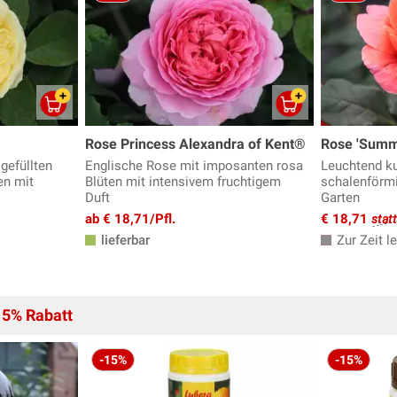
Rose Princess Alexandra of Kent®
Rose 'Summ
gefüllten
Englische Rose mit imposanten rosa
Leuchtend ku
en mit
Blüten mit intensivem fruchtigem
schalenförmi
Duft
Garten
ab € 18,71/Pfl.
€ 18,71
stat
lieferbar
Zur Zeit le
15% Rabatt
-15%
-15%