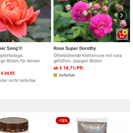
er Song'®
Rose Super Dorothy
pferfarbige,
Öfterblühende Kletterrose mit rosa
ge Blüten für deinen
gefüllten, üppigen Blüten
ab € 18,71/Pfl.
t € 24,95
lieferbar
ider nicht lieferbar
-15%