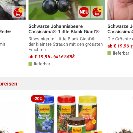
Schwarze Johannisbeere
Schwarze J
'Red®
Cassissima® 'Little Black Giant'®
Cassissima
Ribes nigrum 'Little Black Giant'® -
Die Grösste 
mit
der kleinste Strauch mit den grössten
ab € 19,96
s
Früchten
lieferbar
ab € 19,96
statt € 24,95
lieferbar
preisen
-20%