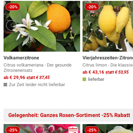
-20%
-20%
Volkamerzitrone
Vierjahreszeiten-Zitrone
Citrus volkameriana - Der gesunde
Citrus limon - Die klassi
Zitronenersatz
ab € 43,16
statt € 53,95
ab € 29,96
statt € 37,45
lieferbar
Zur Zeit leider nicht lieferbar
Gelegenheit: Ganzes Rosen-Sortiment -25% Rabatt
-25%
-25%