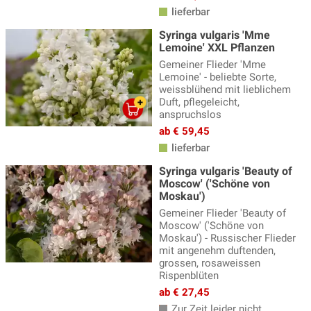
lieferbar
Syringa vulgaris 'Mme
Lemoine' XXL Pflanzen
Gemeiner Flieder 'Mme
Lemoine' - beliebte Sorte,
weissblühend mit lieblichem
Duft, pflegeleicht,
anspruchslos
ab € 59,45
lieferbar
Syringa vulgaris 'Beauty of
Moscow' ('Schöne von
Moskau')
Gemeiner Flieder 'Beauty of
Moscow' ('Schöne von
Moskau') - Russischer Flieder
mit angenehm duftenden,
grossen, rosaweissen
Rispenblüten
ab € 27,45
Zur Zeit leider nicht