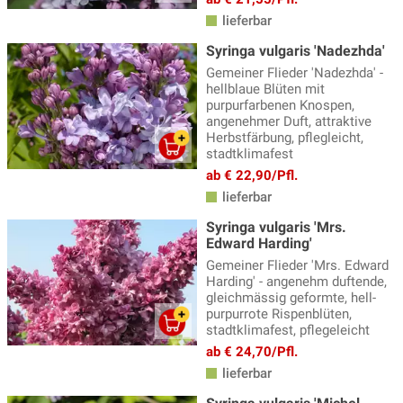
lieferbar
Syringa vulgaris 'Nadezhda'
Gemeiner Flieder 'Nadezhda' -
hellblaue Blüten mit
purpurfarbenen Knospen,
angenehmer Duft, attraktive
Herbstfärbung, pflegleicht,
stadtklimafest
ab € 22,90/Pfl.
lieferbar
Syringa vulgaris 'Mrs.
Edward Harding'
Gemeiner Flieder 'Mrs. Edward
Harding' - angenehm duftende,
gleichmässig geformte, hell-
purpurrote Rispenblüten,
stadtklimafest, pflegeleicht
ab € 24,70/Pfl.
lieferbar