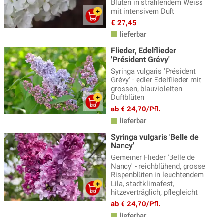
Blüten in strahlendem Weiss
mit intensivem Duft
€ 27,45
lieferbar
Flieder, Edelflieder
'Président Grévy'
Syringa vulgaris 'Président
Grévy' - edler Edelflieder mit
grossen, blauvioletten
Duftblüten
ab € 24,70/Pfl.
lieferbar
Syringa vulgaris 'Belle de
Nancy'
Gemeiner Flieder 'Belle de
Nancy' - reichblühend, grosse
Rispenblüten in leuchtendem
Lila, stadtklimafest,
hitzeverträglich, pflegleicht
ab € 24,70/Pfl.
lieferbar