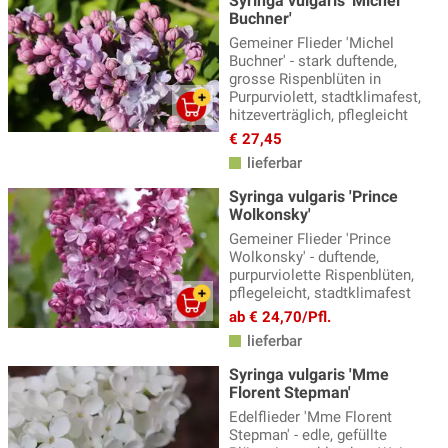
Syringa vulgaris 'Michel
Buchner'
Gemeiner Flieder 'Michel
Buchner' - stark duftende,
grosse Rispenblüten in
Purpurviolett, stadtklimafest,
hitzeverträglich, pflegleicht
€ 27,45
lieferbar
Syringa vulgaris 'Prince
Wolkonsky'
Gemeiner Flieder 'Prince
Wolkonsky' - duftende,
purpurviolette Rispenblüten,
pflegeleicht, stadtklimafest
ab € 24,70/Pfl.
lieferbar
Syringa vulgaris 'Mme
Florent Stepman'
Edelflieder 'Mme Florent
Stepman' - edle, gefüllte