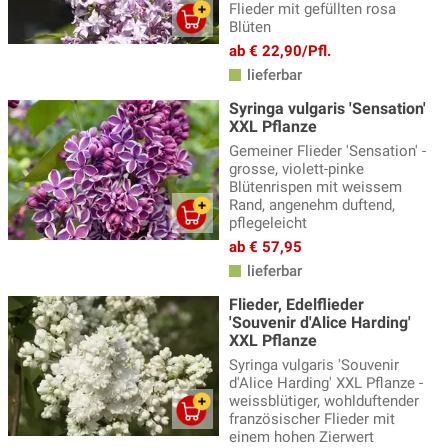
Flieder mit gefüllten rosa
Blüten
ab € 22,90/Pfl.
lieferbar
Syringa vulgaris 'Sensation'
XXL Pflanze
Gemeiner Flieder 'Sensation' -
grosse, violett-pinke
Blütenrispen mit weissem
Rand, angenehm duftend,
pflegeleicht
ab € 57,95
lieferbar
Flieder, Edelflieder
'Souvenir d'Alice Harding'
XXL Pflanze
Syringa vulgaris 'Souvenir
d'Alice Harding' XXL Pflanze -
weissblütiger, wohlduftender
französischer Flieder mit
einem hohen Zierwert