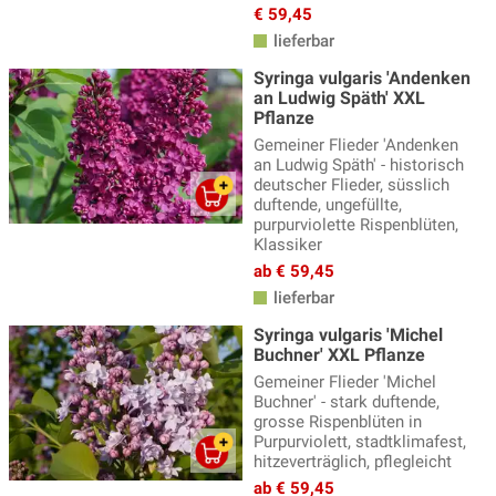
€ 59,45
lieferbar
Syringa vulgaris 'Andenken
an Ludwig Späth' XXL
Pflanze
Gemeiner Flieder 'Andenken
an Ludwig Späth' - historisch
deutscher Flieder, süsslich
duftende, ungefüllte,
purpurviolette Rispenblüten,
Klassiker
ab € 59,45
lieferbar
Syringa vulgaris 'Michel
Buchner' XXL Pflanze
Gemeiner Flieder 'Michel
Buchner' - stark duftende,
grosse Rispenblüten in
Purpurviolett, stadtklimafest,
hitzeverträglich, pflegleicht
ab € 59,45