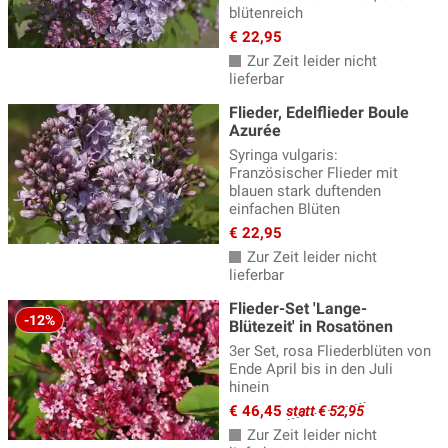
blütenreich
€ 22,95
Zur Zeit leider nicht
lieferbar
Flieder, Edelflieder Boule
Azurée
Syringa vulgaris:
Französischer Flieder mit
blauen stark duftenden
einfachen Blüten
€ 22,95
Zur Zeit leider nicht
lieferbar
Flieder-Set 'Lange-
-12%
Blütezeit' in Rosatönen
3er Set, rosa Fliederblüten von
Ende April bis in den Juli
hinein
€ 46,45
statt € 52,95
Zur Zeit leider nicht