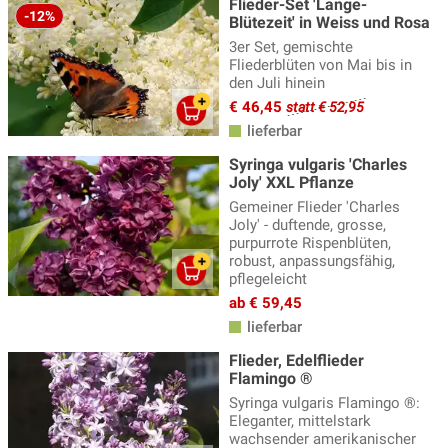
Flieder-Set 'Lange-
-12%
Blütezeit' in Weiss und Rosa
3er Set, gemischte
Fliederblüten von Mai bis in
den Juli hinein
€ 46,45
statt € 52,95
lieferbar
Syringa vulgaris 'Charles
Joly' XXL Pflanze
Gemeiner Flieder 'Charles
Joly' - duftende, grosse,
purpurrote Rispenblüten,
robust, anpassungsfähig,
pflegeleicht
ab € 59,45
lieferbar
Flieder, Edelflieder
Flamingo ®
Syringa vulgaris Flamingo ®:
Eleganter, mittelstark
wachsender amerikanischer