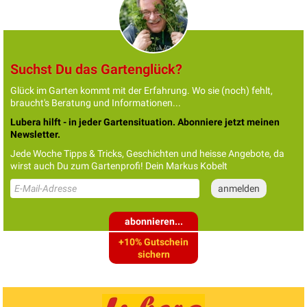
Suchst Du das Gartenglück?
Glück im Garten kommt mit der Erfahrung. Wo sie (noch) fehlt,
braucht's Beratung und Informationen...
Lubera hilft - in jeder Gartensituation. Abonniere jetzt meinen
Newsletter.
Jede Woche Tipps & Tricks, Geschichten und heisse Angebote, da
wirst auch Du zum Gartenprofi! Dein Markus Kobelt
abonnieren...
+10% Gutschein
sichern