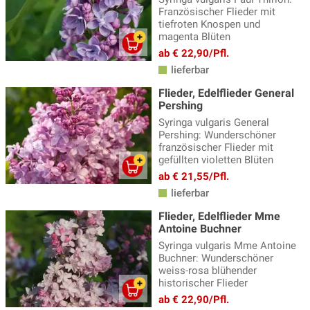
Französischer Flieder mit
tiefroten Knospen und
magenta Blüten
ab € 22,90/Pfl.
lieferbar
Flieder, Edelflieder General
Pershing
Syringa vulgaris General
Pershing: Wunderschöner
französischer Flieder mit
gefüllten violetten Blüten
ab € 21,55/Pfl.
lieferbar
Flieder, Edelflieder Mme
Antoine Buchner
Syringa vulgaris Mme Antoine
Buchner: Wunderschöner
weiss-rosa blühender
historischer Flieder
ab € 22,90/Pfl.