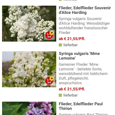
Flieder, Edelflieder Souvenir
d'Alice Harding
Syringa vulgaris Souvenir
d'Alice Harding: Weissblütiger
wohlduftender französischer
Flieder
ab € 21,55/Pfl.
lieferbar
Syringa vulgaris 'Mme
Lemoine'
Gemeiner Flieder 'Mme
Lemoine' - beliebte Sorte,
weissblühend mit lieblichem
Duft, pflegeleicht,
anspruchslos
ab € 21,55/Pfl.
lieferbar
Flieder, Edelflieder Paul
Thirion
Syringa vulgaris Paul Thirion: