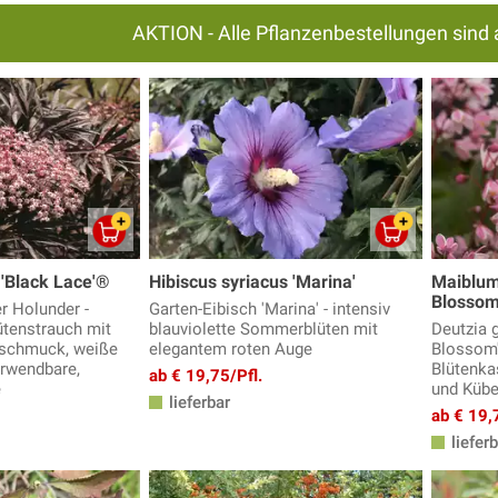
AKTION - Alle Pflanzenbestellungen sind 
'Black Lace'®
Hibiscus syriacus 'Marina'
Maiblum
Blossom
er Holunder -
Garten-Eibisch 'Marina' - intensiv
ütenstrauch mit
blauviolette Sommerblüten mit
Deutzia g
tschmuck, weiße
elegantem roten Auge
Blossom'
verwendbare,
Blütenka
ab € 19,75/Pfl.
e
und Kübe
lieferbar
ab € 19,
lieferb