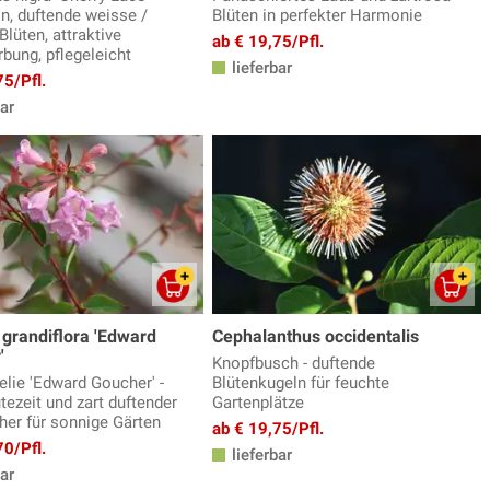
n, duftende weisse /
Blüten in perfekter Harmonie
Blüten, attraktive
ab € 19,75/Pfl.
bung, pflegeleicht
lieferbar
75/Pfl.
ar
 grandiflora 'Edward
Cephalanthus occidentalis
'
Knopfbusch - duftende
elie 'Edward Goucher' -
Blütenkugeln für feuchte
tezeit und zart duftender
Gartenplätze
her für sonnige Gärten
ab € 19,75/Pfl.
70/Pfl.
lieferbar
ar