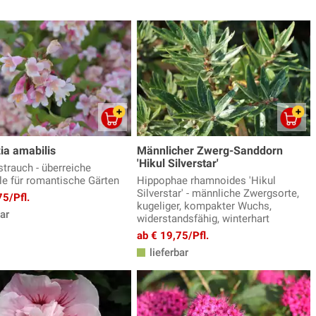
ia amabilis
Männlicher Zwerg-Sanddorn
'Hikul Silverstar'
strauch - überreiche
lle für romantische Gärten
Hippophae rhamnoides 'Hikul
Silverstar' - männliche Zwergsorte,
75/Pfl.
kugeliger, kompakter Wuchs,
ar
widerstandsfähig, winterhart
ab € 19,75/Pfl.
lieferbar