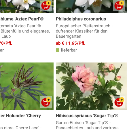
blume 'Aztec Pearl'®
Philadelphus coronarius
ernata 'Aztec Pearl'® -
Europäischer Pfeifenstrauch -
Blütenfülle und elegantes,
duftender Klassiker für den
s Laub
Bauerngarten
70/Pfl.
ab € 11,65/Pfl.
ar
lieferbar
er Holunder 'Cherry
Hibiscus syriacus 'Sugar Tip'®
Garten-Eibisch 'Sugar Tip'® -
 nigra 'Cherry Lace' -
Panaschiertes Laub und zartrosa