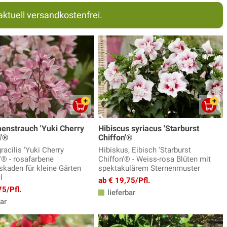
aktuell versandkostenfrei.
enstrauch 'Yuki Cherry
Hibiscus syriacus 'Starburst
'®
Chiffon'®
racilis 'Yuki Cherry
Hibiskus, Eibisch 'Starburst
® - rosafarbene
Chiffon'® - Weiss-rosa Blüten mit
skaden für kleine Gärten
spektakulärem Sternenmuster
l
ab € 19,75/Pfl.
75/Pfl.
lieferbar
ar