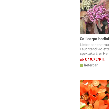
Grosssträucher
Hartriegel
Heckenkirsche
Hibiskus
Hortensien
Johanniskraut
Callicarpa bodini
Judasbaum
Liebesperlenstrauc
Karamellbeere, Schöne Leycesterie
Leuchtend violett
spektakulärer He
Lagerstroemia, Kreppmyrte
ab € 19,75/Pfl.
Lavendel Pflanzen
lieferbar
Lebkuchenbaum
Liebesperlenstrauch
Liguster
Mahonie
Mönchspfeffer
Orangenblume
Perlmuttstrauch, Kolkwitzie
Perückenstrauch