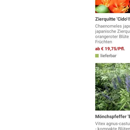
Pfaffenhütchen
Philadelphus, Pfeifensträucher
Zierquitte 'Cido'
Pimpernuss
Chaenomeles japon
Prunkspiere
japanische Zierqu
Robinie
orangeroter Blüte
Früchten
Rosenbegleiter Gehölze
ab € 19,75/Pfl.
Rosenforsythie
lieferbar
Schneeballstrauch
Schneebeere
Sommerblüher
Sommerflieder
Spiersträucher, Spiraea
Staudenhibiskus
Sträucher für den Schatten
Säckelblume, Ceanothus
Tamariske
Mönchspfeffer '
Weiden
Vitex agnus-castu
- kompakte Blüten