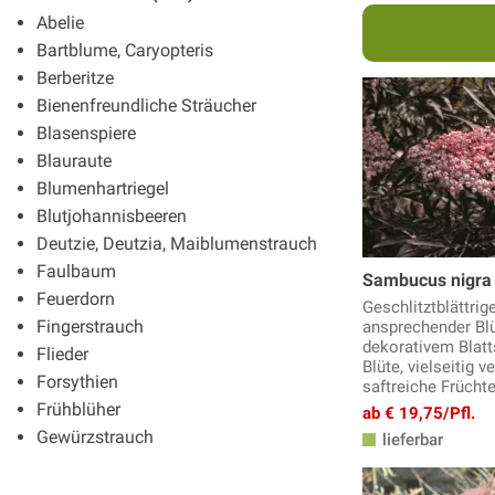
Abelie
Bartblume, Caryopteris
Berberitze
Bienenfreundliche Sträucher
Blasenspiere
Blauraute
Blumenhartriegel
Blutjohannisbeeren
Deutzie, Deutzia, Maiblumenstrauch
Faulbaum
Sambucus nigra 
Feuerdorn
Geschlitztblättrig
Fingerstrauch
ansprechender Bl
dekorativem Blat
Flieder
Blüte, vielseitig 
Forsythien
saftreiche Frücht
Frühblüher
ab € 19,75/Pfl.
Gewürzstrauch
lieferbar
Ginster, Geissklee
Glanzmispel