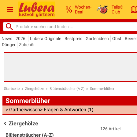
Wochen-
Tells®
Deal
Club
News
2026!
Lubera Originale
Bestpreis
Gartenideen
Obst
Beere
Dünger
Zubehör
Startseite
»
Ziergehölze
»
Blütensträucher (A-Z)
»
Sommerblüher
Sommerblüher
> Gärtnerwissen
> Fragen & Antworten (1)
Ziergehölze
126 Artikel
Blütensträucher (A-Z)