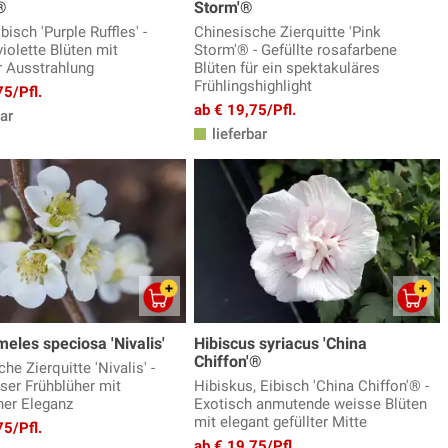
®
Storm'®
bisch 'Purple Ruffles' -
Chinesische Zierquitte 'Pink
violette Blüten mit
Storm'® - Gefüllte rosafarbene
r Ausstrahlung
Blüten für ein spektakuläres
Frühlingshighlight
75/Pfl.
ab € 19,75/Pfl.
ar
lieferbar
les speciosa 'Nivalis'
Hibiscus syriacus 'China
Chiffon'®
he Zierquitte 'Nivalis' -
ser Frühblüher mit
Hibiskus, Eibisch 'China Chiffon'® -
her Eleganz
Exotisch anmutende weisse Blüten
mit elegant gefüllter Mitte
75/Pfl.
ab € 19,75/Pfl.