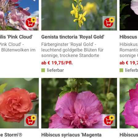
lis 'Pink Cloud'
Genista tinctoria 'Royal Gold'
Hibscus 
ink Cloud' -
Färberginster 'Royal Gold' -
Hibiskus,
a Blütenwolken im
leuchtend goldgelbe Blüten für
Romantis
sonnige, trockene Standorte
sonnige 
ab € 19,75/Pfl.
ab € 19,
lieferbar
lieferb
ge Storm'®
Hibiscus syriacus 'Magenta
Hibiscus