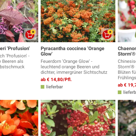
eri 'Profusion'
Pyracantha coccinea 'Orange
Chaenom
Glow'
Storm'®
h 'Profusion' -
e Beeren als
Feuerdorn 'Orange Glow' -
Chinesisc
rbstschmuck
leuchtend orange Beeren und
Storm'® 
dichter, immergrüner Sichtschutz
Blüten fü
Frühling
ab € 14,80/Pfl.
ab € 19,
lieferbar
lieferb