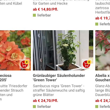
rten und Kübel
für Garten und Hecke
laubschö
zartrosa 
ab € 14,80/Pfl.
Herbstfär
lieferbar
ab € 19,
lieferb
eciosa
Grünlaubiger Säulenholunder
Abelia x
205'
'Green Tower'
Goucher
itte 'Friesdorfer
Sambucus nigra 'Green Tower' -
Glanz-Ab
ühender Strauch
straffer Säulenwuchs und saftig
lange Blü
hten und
grüne Blätter
Dauerblü
n
ab € 24,70/Pfl.
ab € 24,
lieferbar
lieferb