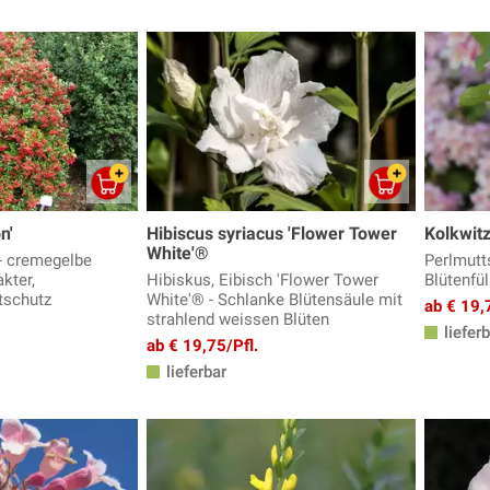
n'
Hibiscus syriacus 'Flower Tower
Kolkwitz
White'®
 - cremegelbe
Perlmutt
kter,
Hibiskus, Eibisch 'Flower Tower
Blütenfü
tschutz
White'® - Schlanke Blütensäule mit
ab € 19,
strahlend weissen Blüten
lieferb
ab € 19,75/Pfl.
lieferbar