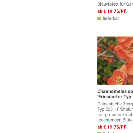
Weigelien, Weigela
Blauviolett für Ga
Weitere Blütensträucher
ab € 19,75/Pfl.
Winterblüher
lieferbar
Zaubernuss
Zierhasel
Zierholunder
Zierkirschen
Zierquitten
Zierstämmchen
Zieräpfel
Zistrosen
Chaenomeles sp
'Friesdorfer Typ 
Chinesische Zierqu
Typ 205' - Frühbl
mit grossen Früc
leuchtenden Blüte
ab € 19,75/Pfl.