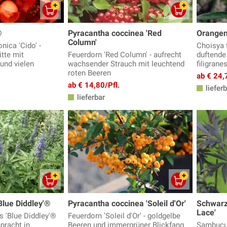
®
Pyracantha coccinea 'Red
Orangen
Column'
ica 'Cido' -
Choisya t
itte mit
Feuerdorn 'Red Column' - aufrecht
duftende 
 und vielen
wachsender Strauch mit leuchtend
filigrane
roten Beeren
ab € 24,
ab € 14,80/Pfl.
lieferb
lieferbar
Blue Diddley'®
Pyracantha coccinea 'Soleil d'Or'
Schwarz
Lace'
s 'Blue Diddley'®
Feuerdorn 'Soleil d'Or' - goldgelbe
pracht in
Beeren und immergrüner Blickfang
Sambucus