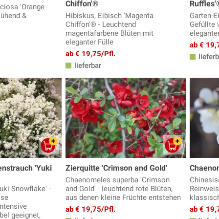
Chiffon'®
Ruffles'
ciosa 'Orange
blühend &
Hibiskus, Eibisch 'Magenta
Garten-Ei
Chiffon'® - Leuchtend
Gefüllte 
magentafarbene Blüten mit
elegante
eleganter Fülle
ab € 19,
ab € 19,75/Pfl.
lieferb
lieferbar
nstrauch 'Yuki
Zierquitte 'Crimson and Gold'
Chaenome
Chaenomeles superba 'Crimson
Chinesisc
Yuki Snowflake' -
and Gold' - leuchtend rote Blüten,
Reinweis
sse
aus denen kleine Früchte entstehen
klassisc
intensive
ab € 19,75/Pfl.
ab € 19,
bel geeignet,