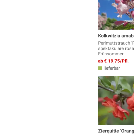
Kolkwitzia amabi
Perlmuttstrauch 'P
spektakuläre ros
Frühsommer
ab € 19,75/Pfl.
lieferbar
Zierquitte 'Oran