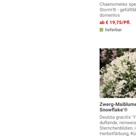
Chaenomeles spe
Storm'® - gefüllt
dornenlos
ab € 19,75/Pfl.
lieferbar
Zwerg-Maiblume
Snowflake'®
Deutzia gracilis '
duftende, reinwei
Sternchenblüten, 
Herbstfärbung, Kü