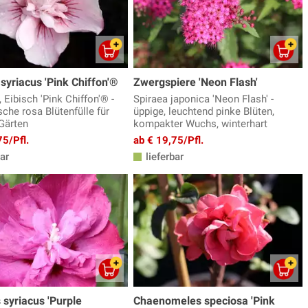
syriacus 'Pink Chiffon'®
Zwergspiere 'Neon Flash'
 Eibisch 'Pink Chiffon'® -
Spiraea japonica 'Neon Flash' -
che rosa Blütenfülle für
üppige, leuchtend pinke Blüten,
Gärten
kompakter Wuchs, winterhart
75/Pfl.
ab € 19,75/Pfl.
ar
lieferbar
 syriacus 'Purple
Chaenomeles speciosa 'Pink