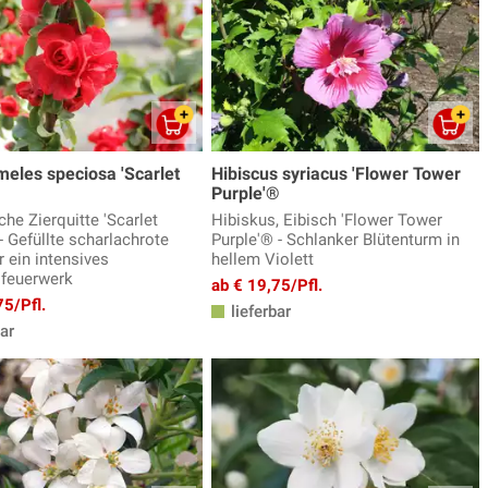
eles speciosa 'Scarlet
Hibiscus syriacus 'Flower Tower
Purple'®
he Zierquitte 'Scarlet
Hibiskus, Eibisch 'Flower Tower
- Gefüllte scharlachrote
Purple'® - Schlanker Blütenturm in
r ein intensives
hellem Violett
sfeuerwerk
ab € 19,75/Pfl.
75/Pfl.
lieferbar
ar