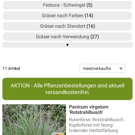
Festuca - Schwingel
(5)
Gräser nach Farben
(14)
Gräser nach Standort
(16)
Gräser nach Verwendung
(27)
▾
Gräser nach Wuchs
(67)
Hakonechloa - Japangras
(5)
Luzula - Hainsimse
(4)
11 Artikel
Miscanthus - Chinaschilf
(18)
AKTION - Alle Pflanzenbestellungen sind aktuell
Molinia - Pfeifengras
(8)
versandkostenfrei.
Panicum - Rutenhirse
(11)
Panicum virgatum
Pennisetum - Lampenputzergras
(5)
'Rotstrahlbusch'
Rutenhirse 'Rotstrahlbusch',
Reitgras
(3)
Kupferhirse mit feurig-
lodernder Herbstfärbung
Segge-Gras
(17)