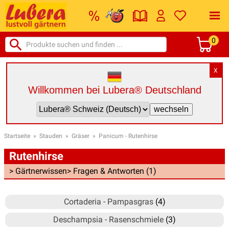
0
X
Willkommen bei Lubera® Deutschland
Startseite
»
Stauden
»
Gräser
»
Panicum - Rutenhirse
Rutenhirse
> Gärtnerwissen
> Fragen & Antworten (1)
Cortaderia - Pampasgras
(4)
Deschampsia - Rasenschmiele
(3)