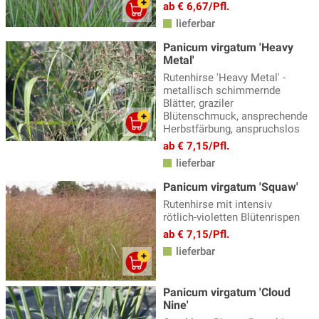
ab € 6,67/Pfl.
Sesleria - Blaugras
(4)
lieferbar
Stipa - Federgras
(4)
Panicum virgatum 'Heavy
Metal'
Weitere Ziergräser
(14)
Rutenhirse 'Heavy Metal' -
metallisch schimmernde
Blätter, graziler
Blütenschmuck, ansprechende
Herbstfärbung, anspruchslos
ab € 7,15/Pfl.
lieferbar
Panicum virgatum 'Squaw'
Rutenhirse mit intensiv
rötlich-violetten Blütenrispen
ab € 7,15/Pfl.
lieferbar
Panicum virgatum 'Cloud
Nine'