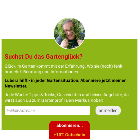
Suchst Du das Gartenglück?
Glück im Garten kommt mit der Erfahrung. Wo sie (noch) fehlt,
braucht's Beratung und Informationen...
Lubera hilft - in jeder Gartensituation. Abonniere jetzt meinen
Newsletter.
Jede Woche Tipps & Tricks, Geschichten und heisse Angebote, da
wirst auch Du zum Gartenprofi! Dein Markus Kobelt
abonnieren...
+10% Gutschein