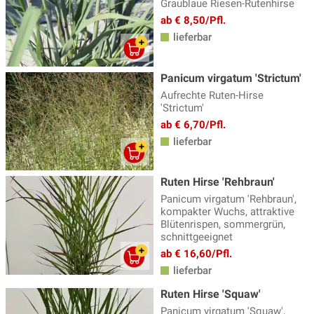
Graublaue Riesen-Rutenhirse
ab € 8,50/Pfl.
lieferbar
Panicum virgatum 'Strictum'
Aufrechte Ruten-Hirse
'Strictum'
ab € 6,70/Pfl.
lieferbar
Ruten Hirse 'Rehbraun'
Panicum virgatum 'Rehbraun',
kompakter Wuchs, attraktive
Blütenrispen, sommergrün,
schnittgeeignet
ab € 16,60/Pfl.
lieferbar
Ruten Hirse 'Squaw'
Panicum virgatum 'Squaw',