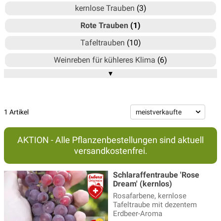
kernlose Trauben
(3)
Rote Trauben
(1)
Tafeltrauben
(10)
Weinreben für kühleres Klima
(6)
▾
Weinreben für Pergola
(6)
Weinreben für Weinherstellung
(2)
Weinreben mit den grössten Beeren
(4)
1 Artikel
Weisse Trauben
(5)
AKTION - Alle Pflanzenbestellungen sind aktuell
versandkostenfrei.
Schlaraffentraube 'Rose
Dream' (kernlos)
Rosafarbene, kernlose
Tafeltraube mit dezentem
Erdbeer-Aroma