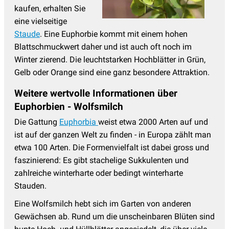
kaufen, erhalten Sie
Tränendes Herz - Dicentra
(4)
eine vielseitige
Trollblume
(2)
Staude
. Eine Euphorbie kommt mit einem hohen
Blattschmuckwert daher und ist auch oft noch im
Veilchen
(6)
Winter zierend. Die leuchtstarken Hochblätter in Grün,
Wermut - Artemisia
(9)
Gelb oder Orange sind eine ganz besondere Attraktion.
Wiesenknopf - Sanguisorba
(10)
Weitere wertvolle Informationen über
Wiesenraute
(8)
Euphorbien - Wolfsmilch
Die Gattung
Euphorbia
weist etwa 2000 Arten auf und
Winteraster - Chrysanthemum
(12)
ist auf der ganzen Welt zu finden - in Europa zählt man
Wolfsmilch - Euphorbia
(13)
etwa 100 Arten. Die Formenvielfalt ist dabei gross und
Ziersalbei
(15)
faszinierend: Es gibt stachelige Sukkulenten und
zahlreiche winterharte oder bedingt winterharte
Ziest - Stachys
(5)
Stauden.
Eine Wolfsmilch hebt sich im Garten von anderen
Gewächsen ab. Rund um die unscheinbaren Blüten sind