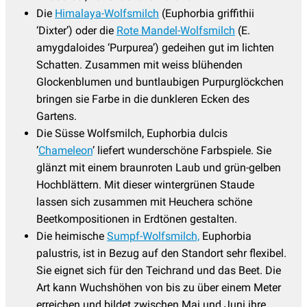
Die
Himalaya-Wolfsmilch
(Euphorbia griffithii
‘Dixter’) oder die
Rote Mandel-Wolfsmilch
(E.
amygdaloides ‘Purpurea’) gedeihen gut im lichten
Schatten. Zusammen mit weiss blühenden
Glockenblumen und buntlaubigen Purpurglöckchen
bringen sie Farbe in die dunkleren Ecken des
Gartens.
Die Süsse Wolfsmilch, Euphorbia dulcis
’
Chameleon
’ liefert wunderschöne Farbspiele. Sie
glänzt mit einem braunroten Laub und grün-gelben
Hochblättern. Mit dieser wintergrünen Staude
lassen sich zusammen mit Heuchera schöne
Beetkompositionen in Erdtönen gestalten.
Die heimische
Sumpf-Wolfsmilch,
Euphorbia
palustris, ist in Bezug auf den Standort sehr flexibel.
Sie eignet sich für den Teichrand und das Beet. Die
Art kann Wuchshöhen von bis zu über einem Meter
erreichen und bildet zwischen Mai und Juni ihre