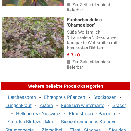
Prachtscharte - Liatris
(3)
Zur Zeit leider nicht
lieferbar
Prachtspiere
(17)
Euphorbia dulcis
'Chamaeleon'
Primeln - Primula
(15)
Süße Wolfsmilch
Ranunculus - Hahnenfuss
(4)
'Chamaeleon': Dekorative,
kompakte Wolfsmilch mit
Reiherschnabel - Erodium
(2)
braunroten Blättern
€ 7,10
Rittersporn - Delphinium
(19)
Zur Zeit leider nicht
Salomonssiegel
(3)
lieferbar
Saxifraga - Steinbrech
(6)
Weitere beliebte Produktkategorien
Schafgarbe
(15)
Schleierkraut
(9)
Lerchensporn
-
Ehrenpreis Pflanzen
-
Stockrosen
-
Lungenkraut
-
Astern
-
Fuchsien winterharte
-
Gräser
Schleifenblume
(3)
-
Helleborus - Nieswurz
-
Pfingstrosen - Paeonia
-
Silberkerzen
(7)
Stauden Blütezeit Mai
-
Bienenfreundliche Stauden
-
Skabiose
(7)
Staudenbeete
-
Ziersalbei
-
Ziest - Stachys
-
Stauden