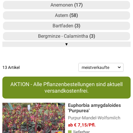
Anemonen
(17)
Astern
(58)
Bartfaden
(3)
Bergminze - Calamintha
(3)
▾
Blausternbusch - Amsonia
(3)
Bergenie
(15)
Brandkraut
(2)
13 Artikel
Braunelle
(4)
AKTION - Alle Pflanzenbestellungen sind aktuell
Delosperma - Mittagsblume
(6)
versandkostenfrei.
Duftnessel
(4)
Euphorbia amygdaloides
Echinacea - Sonnenhut
(20)
'Purpurea'
Purpur-Mandel-Wolfsmilch
Ehrenpreis Pflanzen
(17)
ab € 7,15/Pfl.
Eisenhut
(3)
lieferbar