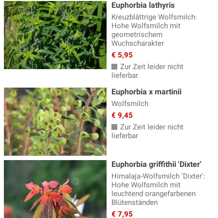
Malven
(5)
Euphorbia lathyris
Kreuzblättrige Wolfsmilch:
Margerite - Leucanthemum
(4)
Hohe Wolfsmilch mit
geometrischem
Mohn - Papaver
(6)
Wuchscharakter
€ 5,95
Mädchenauge
(9)
Zur Zeit leider nicht
Nachtkerze - Oenothera
(4)
lieferbar
Nelken
(8)
Euphorbia x martinii
Wolfsmilch
Nelkenwurz - Geum
(9)
€ 9,45
Oregano - Origanum
(9)
Zur Zeit leider nicht
lieferbar
Perlkörbchen - Anaphalis
(2)
Pfingstrosen
(63)
Euphorbia griffithii 'Dixter'
Phlox - Flammenblume
(46)
Himalaja-Wolfsmilch 'Dixter':
Hohe Wolfsmilch mit
Platterbse - Lathyrus
(5)
leuchtend orangefarbenen
Blütenständen
Prachtkerze - Gaura
(5)
€ 7,95