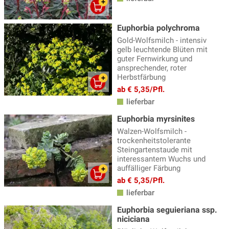
Elfenblumen
(13)
Euphorbia polychroma
Erigeron - Feinstrahlaster
(3)
Gold-Wolfsmilch - intensiv
Fackellilie
(9)
gelb leuchtende Blüten mit
guter Fernwirkung und
Fädige Palmlilie
(1)
ansprechender, roter
Herbstfärbung
Färberkamille
(3)
ab € 5,35/Pfl.
Farne
(23)
lieferbar
Euphorbia myrsinites
Fetthenne
(21)
Walzen-Wolfsmilch -
Fingerhut - Digitalis
(6)
trockenheitstolerante
Steingartenstaude mit
Fingerkraut
(9)
interessantem Wuchs und
auffälliger Färbung
Flockenblume
(4)
ab € 5,35/Pfl.
Frauenmantel - Alchemilla
(5)
lieferbar
Fuchsien winterharte
(14)
Euphorbia seguieriana ssp.
niciciana
Funkien - Hosta
(34)