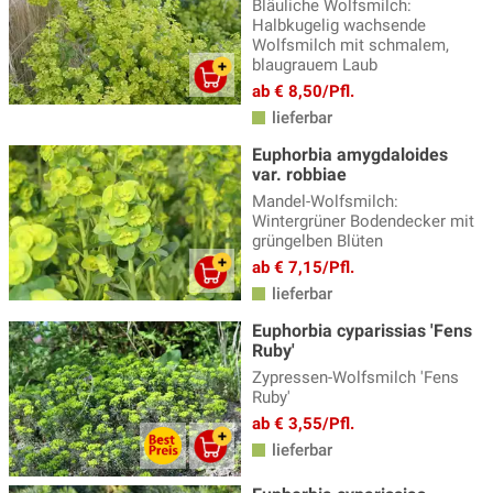
Bläuliche Wolfsmilch:
Halbkugelig wachsende
Gamander - Teucrium
(3)
Wolfsmilch mit schmalem,
blaugrauem Laub
Gänsekresse
(5)
ab € 8,50/Pfl.
Geissbart
(4)
lieferbar
Gewürzfenchel
(3)
Euphorbia amygdaloides
var. robbiae
Glockenblume
(31)
Mandel-Wolfsmilch:
Wintergrüner Bodendecker mit
Goldmelisse
(4)
grüngelben Blüten
Helianthus - Staudensonnenblume
(4)
ab € 7,15/Pfl.
lieferbar
Helleborus - Nieswurz
(10)
Euphorbia cyparissias 'Fens
Heuchera, Heucherella & Tiarella
(28)
Ruby'
Zypressen-Wolfsmilch 'Fens
Indianernessel
(12)
Ruby'
Iris
(33)
ab € 3,55/Pfl.
lieferbar
Jakobsleiter
(2)