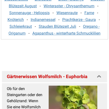
Sonnenauge - Heliopsis
(3)
Blütezeit August
-
Winteraster - Chrysanthemum
-
Sonnenauge - Heliopsis
-
Wiesenraute
-
Farne
-
Sonnenbraut - Helenium
(17)
Knöterich
-
Indianernessel
-
Prachtkerze - Gaura
-
Sonnenhut - Rudbeckia
(8)
Schleierkraut
-
Stauden Blütezeit Juli
-
Oregano -
Sonnenröschen - Helianthemum
(13)
Origanum
-
Agapanthus - winterharte Schmucklilien
Spornblume
(2)
Staudenclematis
(11)
Staudenhibiskus
(13)
Sterndolde
(8)
Stockrosen
(11)
Gärtnerwissen Wolfsmilch - Euphorbia
Storchschnabel
(54)
Ob für den
Sumpfdotterblume - Caltha
(3)
Steingarten oder den
Taglilien
(38)
Gehölzrand: Wenn
Sie eine Wolfsmilch
Thymian - Thymus
(19)