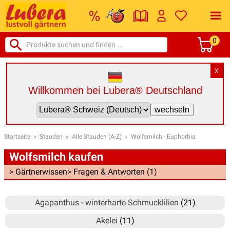
0
X
Willkommen bei Lubera® Deutschland
Startseite
»
Stauden
»
Alle Stauden (A-Z)
»
Wolfsmilch - Euphorbia
Wolfsmilch kaufen
> Gärtnerwissen
> Fragen & Antworten (1)
Agapanthus - winterharte Schmucklilien
(21)
Akelei
(11)