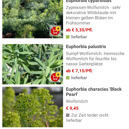
Euphorbia cyparissias
Kandelaber Ehrenpreis
(4)
Zypressen-Wolfsmilch - sehr
Katzenminze
(14)
dekorative Wildstaude mit
kleinen gelben Blüten im
Katzenpfötchen
(2)
Frühsommer
ab € 5,35/Pfl.
Kaukasus Vergissmeinnicht
(8)
lieferbar
Knöterich
(15)
Euphorbia palustris
Kokardenblume - Gaillardia
(4)
Sumpf-Wolfsmilch: Heimische
Wolfsmilch für feuchte bis
Kugeldistel, Echinops
(4)
nasse Gartenplätze
ab € 7,15/Pfl.
Küchenschelle
(3)
lieferbar
Lavendel Pflanzen
(18)
Euphorbia characias 'Black
Lerchensporn
(3)
Pearl'
Lichtnelke - Lychnis
(5)
Wolfsmilch
€ 9,45
Lilientraube
(3)
Zur Zeit leider nicht
lieferbar
Lungenkraut
(8)