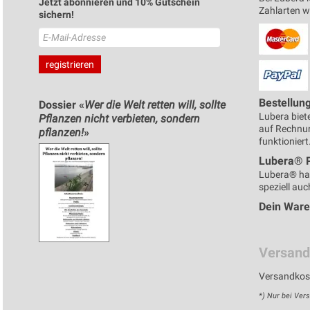
Jetzt abonnieren und 10% Gutschein
Zahlarten 
sichern!
Bestellun
Dossier «
Wer die Welt retten will, sollte
Lubera biete
Pflanzen nicht verbieten, sondern
auf Rechnun
pflanzen!
»
funktioniert
Lubera® 
Lubera® ha
speziell auc
Dein War
Versand
Versandkost
*) Nur bei Ver