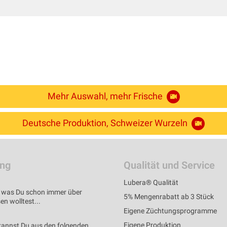
Mehr Auswahl, mehr Frische
Deutsche Produktion, Schweizer Wurzeln
ung
Qualität und Service
Lubera® Qualität
s, was Du schon immer über
5% Mengenrabatt ab 3 Stück
n wolltest...
Eigene Züchtungsprogramme
Eigene Produktion
kannst Du aus den folgenden