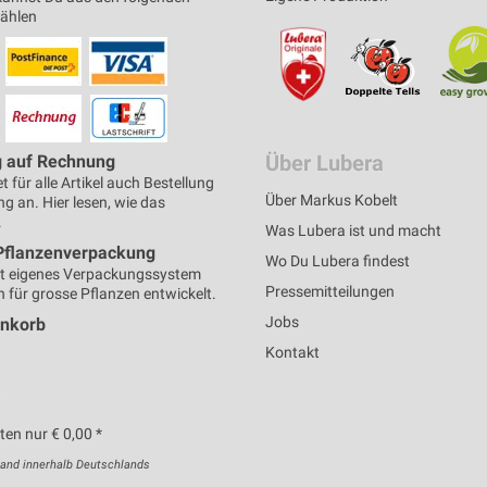
wählen
Über Lubera
g auf Rechnung
t für alle Artikel auch Bestellung
Über Markus Kobelt
g an. Hier lesen, wie das
.
Was Lubera ist und macht
Pflanzenverpackung
Wo Du Lubera findest
t eigenes Verpackungssystem
Pressemitteilungen
h für grosse Pflanzen entwickelt.
Jobs
enkorb
Kontakt
en nur € 0,00 *
sand innerhalb Deutschlands