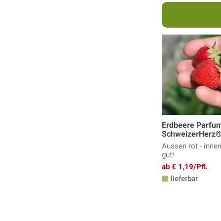
Erdbeere Parfu
SchweizerHerz
Aussen rot - innen
gut!
ab € 1,19/Pfl.
lieferbar