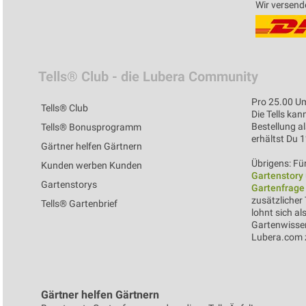
Wir versend
Tells® Club - die Lubera Community
Pro 25.00 Um
Tells® Club
Die Tells kan
Bestellung al
Tells® Bonusprogramm
erhältst Du 
Gärtner helfen Gärtnern
Übrigens: Für
Kunden werben Kunden
Gartenstory
Gartenstorys
Gartenfrage
zusätzlicher 
Tells® Gartenbrief
lohnt sich al
Gartenwissen
Lubera.com z
Gärtner helfen Gärtnern