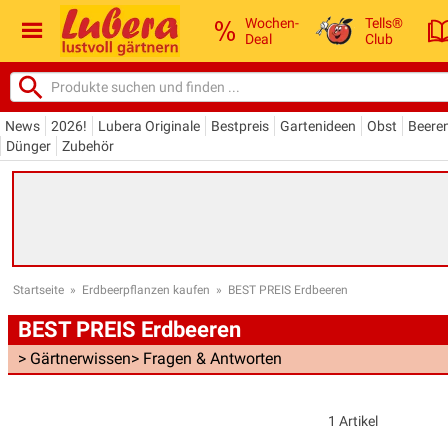
Wochen-
Tells®
Deal
Club
News
2026!
Lubera Originale
Bestpreis
Gartenideen
Obst
Beere
Dünger
Zubehör
Startseite
»
Erdbeerpflanzen kaufen
»
BEST PREIS Erdbeeren
BEST PREIS Erdbeeren
> Gärtnerwissen
> Fragen & Antworten
1 Artikel