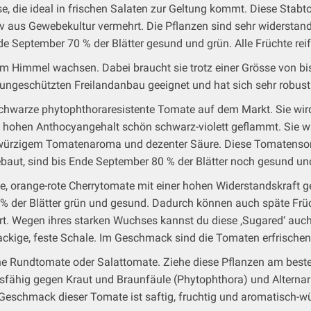
 die ideal in frischen Salaten zur Geltung kommt. Diese Stabtom
tiv aus Gewebekultur vermehrt. Die Pflanzen sind sehr widersta
de September 70 % der Blätter gesund und grün. Alle Früchte rei
Himmel wachsen. Dabei braucht sie trotz einer Grösse von bis z
 ungeschützten Freilandanbau geeignet und hat sich sehr robust
 schwarze phytophthoraresistente Tomate auf dem Markt. Sie wir
n hohen Anthocyangehalt schön schwarz-violett geflammt. Sie wa
it würzigem Tomatenaroma und dezenter Säure. Diese Tomatensor
baut, sind bis Ende September 80 % der Blätter noch gesund und
he, orange-rote Cherrytomate mit einer hohen Widerstandskraft 
% der Blätter grün und gesund. Dadurch können auch späte Früc
. Wegen ihres starken Wuchses kannst du diese ‚Sugared‘ auch zw
nackige, feste Schale. Im Geschmack sind die Tomaten erfrische
che Rundtomate oder Salattomate. Ziehe diese Pflanzen am besten
fähig gegen Kraut und Braunfäule (Phytophthora) und Alternari
Geschmack dieser Tomate ist saftig, fruchtig und aromatisch-wü