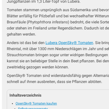
Jungpflanzen im 1,3 Liter-Topf von Lubera.
Tomaten stammen ursprünglich aus Südamerika und bevorzu
Blätter anfällig für Pilzbefall und bei wechselhafter Witter
Braunfäule (
Phytophthora infestans
) bedroht, die viele S
oder stehen im Freiland unter Regendächern. Dadurch ist 
gehalten werden.
Anders ist das bei den
Lubera OpenSky® Tomaten
. Sie br
Rheintal, mit über 1300 mm Niederschlägen im Jahr und seh
Strauchtomaten bringen sogar unter widrigen Bedingungen 
kannst sie an beliebiger Stelle in dein Beet pflanzen. Bei
zweitriebig gezogen werden können.
OpenSky® Tomaten sind widerstandsfähig gegen Alternaria u
schnell auf ihnen ausbreiten, dass sie Pflanzen abtöten.
Inhaltsverzeichnis
OpenSky® Tomaten kaufen
Selbstversorgersets