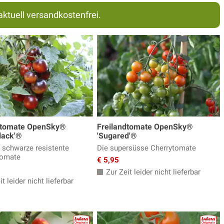
aktuell versandkostenfrei.
dtomate OpenSky®
Freilandtomate OpenSky®
lack'®
'Sugared'®
e schwarze resistente
Die supersüsse Cherrytomate
tomate
€ 5,95
Zur Zeit leider nicht lieferbar
t leider nicht lieferbar