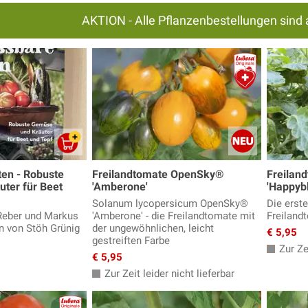
AKTION - Alle Pflanzenbestellungen sind 
ten - Robuste
Freilandtomate OpenSky®
Freilan
ter für Beet
'Amberone'
'Happyb
Solanum lycopersicum OpenSky®
Die erst
Reber und Markus
'Amberone' - die Freilandtomate mit
Freiland
en von Stöh Grünig
der ungewöhnlichen, leicht
€ 5,95
gestreiften Farbe
Zur Zei
€ 5,95
Zur Zeit leider nicht lieferbar