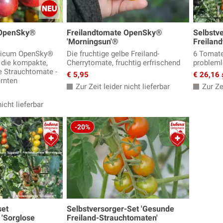
 OpenSky®
Freilandtomate OpenSky®
Selbstv
'Morningsun'®
Freilan
sicum OpenSky®
Die fruchtige gelbe Freiland-
6 Tomate
- die kompakte,
Cherrytomate, fruchtig erfrischend
probleml
e Strauchtomate -
€ 5,95
€ 26,16
ernten
Zur Zeit leider nicht lieferbar
Zur Zei
icht lieferbar
-20%
set
Selbstversorger-Set 'Gesunde
 'Sorglose
Freiland-Strauchtomaten'