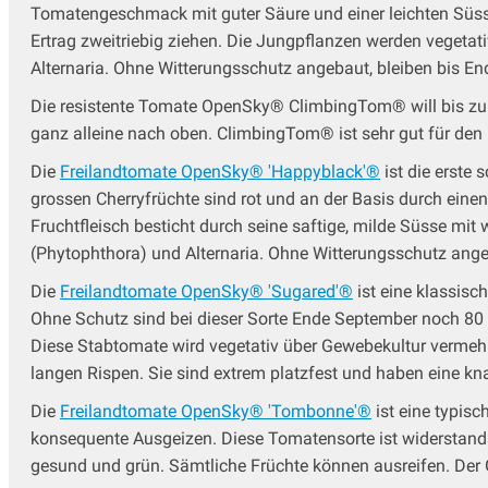
Tomatengeschmack mit guter Säure und einer leichten Süsse,
Ertrag zweitriebig ziehen. Die Jungpflanzen werden vegeta
Alternaria. Ohne Witterungsschutz angebaut, bleiben bis En
Die resistente Tomate OpenSky® ClimbingTom® will bis zum 
ganz alleine nach oben. ClimbingTom® ist sehr gut für den
Die
Freilandtomate OpenSky® 'Happyblack'®
ist die erste
grossen Cherryfrüchte sind rot und an der Basis durch eine
Fruchtfleisch besticht durch seine saftige, milde Süsse m
(Phytophthora) und Alternaria. Ohne Witterungsschutz ange
Die
Freilandtomate OpenSky® 'Sugared'®
ist eine klassisc
Ohne Schutz sind bei dieser Sorte Ende September noch 80 
Diese Stabtomate wird vegetativ über Gewebekultur vermehrt
langen Rispen. Sie sind extrem platzfest und haben eine k
Die
Freilandtomate OpenSky® 'Tombonne'®
ist eine typis
konsequente Ausgeizen. Diese Tomatensorte ist widerstands
gesund und grün. Sämtliche Früchte können ausreifen. Der 