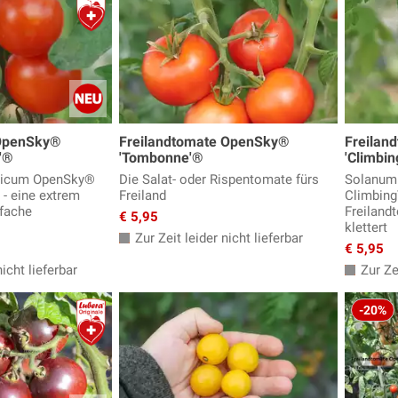
 OpenSky®
Freilandtomate OpenSky®
Freilan
z'®
'Tombonne'®
'Climbi
sicum OpenSky®
Die Salat- oder Rispentomate fürs
Solanum
 - eine extrem
Freiland
Climbing
fache
Freiland
€ 5,95
klettert
Zur Zeit leider nicht lieferbar
€ 5,95
icht lieferbar
Zur Zei
-20%