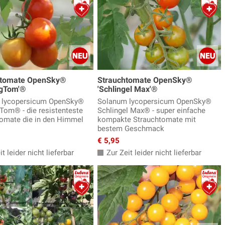
dtomate OpenSky®
Strauchtomate OpenSky®
ngTom'®
'Schlingel Max'®
 lycopersicum OpenSky®
Solanum lycopersicum OpenSky®
Tom® - die resistenteste
Schlingel Max® - super einfache
tomate die in den Himmel
kompakte Strauchtomate mit
bestem Geschmack
€ 5,95
t leider nicht lieferbar
Zur Zeit leider nicht lieferbar