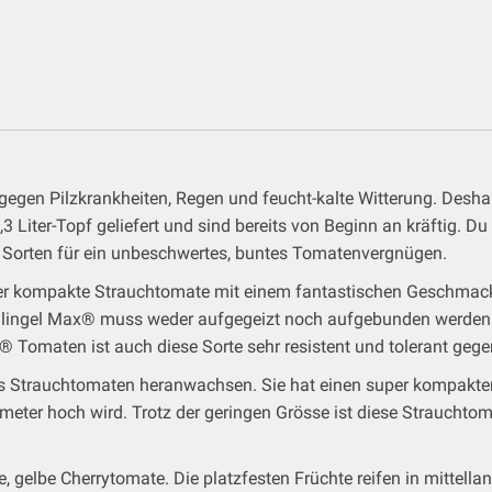
gen Pilzkrankheiten, Regen und feucht-kalte Witterung. Desha
Liter-Topf geliefert und sind bereits von Beginn an kräftig. D
en Sorten für ein unbeschwertes, buntes Tomatenvergnügen.
r kompakte Strauchtomate mit einem fantastischen Geschmack. 
lingel Max® muss weder aufgegeizt noch aufgebunden werden. O
 Tomaten ist auch diese Sorte sehr resistent und tolerant gege
 Strauchtomaten heranwachsen. Sie hat einen super kompakten W
eter hoch wird. Trotz der geringen Grösse ist diese Strauchtoma
e, gelbe Cherrytomate. Die platzfesten Früchte reifen in mittell