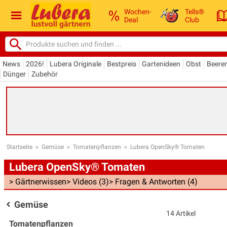
Wochen-
Tells®
Deal
Club
News
2026!
Lubera Originale
Bestpreis
Gartenideen
Obst
Beere
Dünger
Zubehör
Startseite
»
Gemüse
»
Tomatenpflanzen
»
Lubera OpenSky® Tomaten
Lubera OpenSky® Tomaten
> Gärtnerwissen
> Videos (3)
> Fragen & Antworten (4)
Gemüse
14 Artikel
Tomatenpflanzen