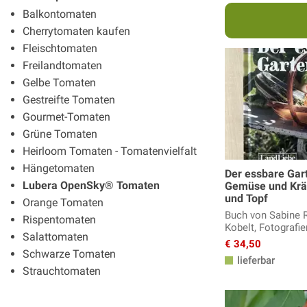
Balkontomaten
Cherrytomaten kaufen
Fleischtomaten
Freilandtomaten
Gelbe Tomaten
Gestreifte Tomaten
Gourmet-Tomaten
Grüne Tomaten
Heirloom Tomaten - Tomatenvielfalt
Hängetomaten
Der essbare Gar
Lubera OpenSky® Tomaten
Gemüse und Kräu
und Topf
Orange Tomaten
Buch von Sabine 
Rispentomaten
Kobelt, Fotografi
Salattomaten
€ 34,50
Schwarze Tomaten
lieferbar
Strauchtomaten
Wildtomaten