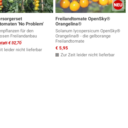
ersorgerset
Freilandtomate OpenSky®
dtomaten 'No Problem'
Orangelina®
npflanzen für den
Solanum lycopersicum OpenSky®
osen Freilandanbau
Orangelina® - die gelborange
Freilandtomate
statt € 32,70
€ 5,95
t leider nicht lieferbar
Zur Zeit leider nicht lieferbar