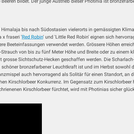
eren bildet. Der junge Austrieb dieser Photinia ist bronzefarbe
Himalaja bis nach Südostasien vielerorts in gemässigten Klima
x fraseri '
Red Robin
' und 'Little Red Robin' eignen sich hervo
gere Beeteinfassungen verwendet werden. Grössere Höhen erreic
trauch von bis zu fünf Meter Höhe und Breite oder zu einem 
mit grosse Sichtschutz-Hecken geschaffen werden. Die Scharlach
 schöner bronzefarbener Leuchtkraft ist und im Herbst sowohl d
anzmispel auch hervorragend als Solitär für einen Standort, an d
en Kirschlorbeer Konkurrenz. Im Gegensatz zum Kirschlorbeer ha
schrienenen Kirschlorbeer fürchtet, wird mit Photinias sicher gl