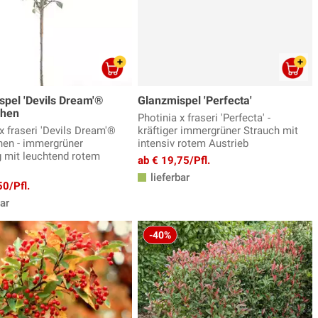
spel 'Devils Dream'®
Glanzmispel 'Perfecta'
hen
Photinia x fraseri 'Perfecta' -
x fraseri 'Devils Dream'®
kräftiger immergrüner Strauch mit
en - immergrüner
intensiv rotem Austrieb
g mit leuchtend rotem
ab € 19,75/Pfl.
lieferbar
50/Pfl.
ar
-40%