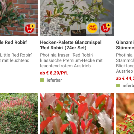
le Red Robin'
Hecken-Palette Glanzmispel
Glanzmi
'Red Robin' (24er Set)
Stämmc
'Little Red Robin' -
Photinia fraseri 'Red Robin' -
Photinia 
 mit leuchtend
klassische Premium-Hecke mit
Stämmch
leuchtend rotem Austrieb
Blickfan
Austrieb
ab € 8,29/Pfl.
ab € 44,
lieferbar
lieferb