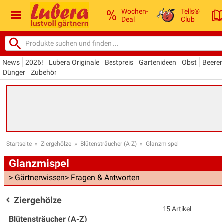
Wochen-
Tells®
Deal
Club
News
2026!
Lubera Originale
Bestpreis
Gartenideen
Obst
Beere
Dünger
Zubehör
Startseite
»
Ziergehölze
»
Blütensträucher (A-Z)
»
Glanzmispel
Glanzmispel
> Gärtnerwissen
> Fragen & Antworten
Ziergehölze
15 Artikel
Blütensträucher (A-Z)