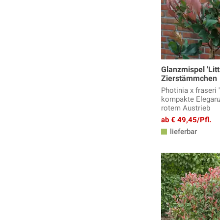
Grosssträucher
Hartriegel
Heckenkirsche
Hibiskus
Hortensien
Glanzmispel 'Litt
Johanniskraut
Zierstämmchen
Judasbaum
Photinia x fraseri 
Karamellbeere, Schöne Leycesterie
kompakte Eleganz
rotem Austrieb
Lagerstroemia, Kreppmyrte
ab € 49,45/Pfl.
Lavendel Pflanzen
lieferbar
Lebkuchenbaum
Liebesperlenstrauch
Liguster
Mahonie
Mönchspfeffer
Orangenblume
Perlmuttstrauch, Kolkwitzie
Perückenstrauch