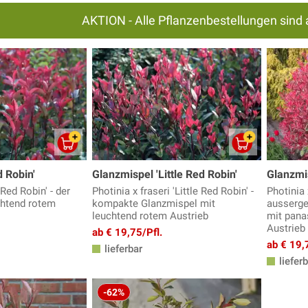
AKTION - Alle Pflanzenbestellungen sind 
 Robin'
Glanzmispel 'Little Red Robin'
Glanzmis
'Red Robin' - der
Photinia x fraseri 'Little Red Robin' -
Photinia 
chtend rotem
kompakte Glanzmispel mit
ausserge
leuchtend rotem Austrieb
mit pana
Austrieb
ab € 19,75/Pfl.
ab € 19,
lieferbar
lieferb
-62%