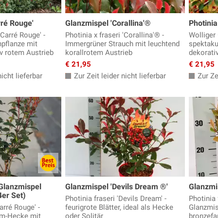
rré Rouge'
Glanzmispel 'Corallina'®
Photinia
'Carré Rouge' -
Photinia x fraseri 'Corallina'® -
Wolliger
pflanze mit
Immergrüner Strauch mit leuchtend
spektaku
v rotem Austrieb
korallrotem Austrieb
dekorati
€ 21,95
€ 21,95
icht lieferbar
Zur Zeit leider nicht lieferbar
Zur Zei
Glanzmispel
Glanzmispel 'Devils Dream ®'
Glanzmi
4er Set)
Photinia fraseri 'Devils Dream' -
Photinia 
arré Rouge' -
feurigrote Blätter, ideal als Hecke
Glanzmis
m-Hecke mit
oder Solitär
bronzefa