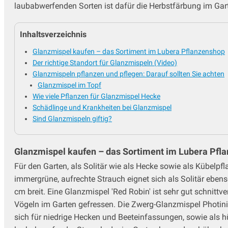
laubabwerfenden Sorten ist dafür die Herbstfärbung im Gar
Inhaltsverzeichnis
Glanzmispel kaufen – das Sortiment im Lubera Pflanzenshop
Der richtige Standort für Glanzmispeln (Video)
Glanzmispeln pflanzen und pflegen: Darauf sollten Sie achten
Glanzmispel im Topf
Wie viele Pflanzen für Glanzmispel Hecke
Schädlinge und Krankheiten bei Glanzmispel
Sind Glanzmispeln giftig?
Glanzmispel kaufen – das Sortiment im Lubera Pfl
Für den Garten, als Solitär wie als Hecke sowie als Kübelpfla
immergrüne, aufrechte Strauch eignet sich als Solitär eben
cm breit. Eine Glanzmispel 'Red Robin' ist sehr gut schnittve
Vögeln im Garten gefressen. Die Zwerg-Glanzmispel Photinia 
sich für niedrige Hecken und Beeteinfassungen, sowie als