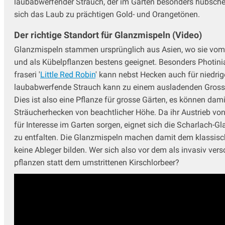
laubabwerfender Strauch, der im Garten besonders hübsche Be
sich das Laub zu prächtigen Gold- und Orangetönen.
Der richtige Standort für Glanzmispeln (Video)
Glanzmispeln stammen ursprünglich aus Asien, wo sie vom 
und als Kübelpflanzen bestens geeignet. Besonders Photinia 
fraseri '
Little Red Robin
' kann nebst Hecken auch für niedri
laubabwerfende Strauch kann zu einem ausladenden Gross-S
Dies ist also eine Pflanze für grosse Gärten, es können da
Sträucherhecken von beachtlicher Höhe. Da ihr Austrieb von
für Interesse im Garten sorgen, eignet sich die Scharlach-Gl
zu entfalten. Die Glanzmispeln machen damit dem klassisch
keine Ableger bilden. Wer sich also vor dem als invasiv ver
pflanzen statt dem umstrittenen Kirschlorbeer?