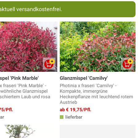
aktuell versandkostenfrei.
pel 'Pink Marble'
Glanzmispel 'Camilvy'
x fraseri 'Pink Marble' -
Photinia x fraseri 'Camilvy' -
wöhnliche Glanzmispel
Kompakte, immergrüne
schiertem Laub und rosa
Heckenpflanze mit leuchtend rotem
Austrieb
75/Pfl.
ab € 19,75/Pfl.
ar
lieferbar