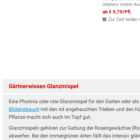
Weigelien, Weigela
intensiv rotem Au
Weitere Blütensträucher
ab € 9,79/Pfl.
Winterblüher
Zur Zeit leider n
Zaubernuss
Zierhasel
Zierholunder
Zierkirschen
Zierquitten
Zierstämmchen
Zieräpfel
Zistrosen
Gärtnerwissen Glanzmispel
Eine Photinia oder rote Glanzmispel für den Garten oder al
Blütenstrauch
mit den rot angehauchten Trieben und den hüb
Pflanze macht sich auch im Topf gut.
Glanzmispeln gehören zur Gattung der Rosengewächse (Ros
abwerfen. Bei den immergrünen Arten fällt das intensiv glän