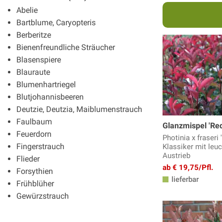
Abelie
Bartblume, Caryopteris
Berberitze
Bienenfreundliche Sträucher
Blasenspiere
Blauraute
Blumenhartriegel
Blutjohannisbeeren
Deutzie, Deutzia, Maiblumenstrauch
Faulbaum
Glanzmispel 'Red
Feuerdorn
Photinia x fraseri 
Fingerstrauch
Klassiker mit leu
Austrieb
Flieder
ab € 19,75/Pfl.
Forsythien
lieferbar
Frühblüher
Gewürzstrauch
Ginster, Geissklee
Glanzmispel