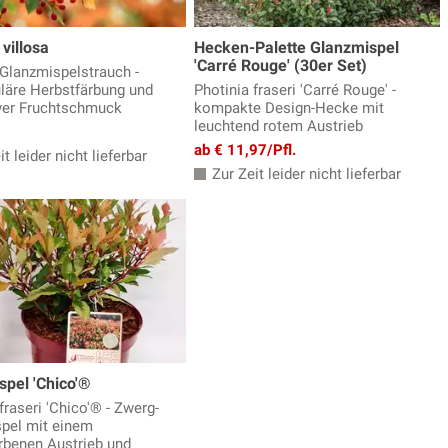
 villosa
Hecken-Palette Glanzmispel
'Carré Rouge' (30er Set)
 Glanzmispelstrauch -
läre Herbstfärbung und
Photinia fraseri 'Carré Rouge' -
ver Fruchtschmuck
kompakte Design-Hecke mit
leuchtend rotem Austrieb
ab € 11,97/Pfl.
t leider nicht lieferbar
Zur Zeit leider nicht lieferbar
spel 'Chico'®
fraseri 'Chico'® - Zwerg-
pel mit einem
rbenen Austrieb und