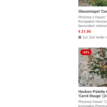
Pfaffenhütchen
Glanzmispel 'Ca
Philadelphus, Pfeifensträucher
Photinia x fraseri 
Pimpernuss
Kompakte Hecken
Prunkspiere
besonders intensi
Robinie
€ 21,95
Rosenbegleiter Gehölze
Zur Zeit leider n
Rosenforsythie
Schneeballstrauch
-55%
Schneebeere
Sommerblüher
Sommerflieder
Spiersträucher, Spiraea
Staudenhibiskus
Sträucher für den Schatten
Säckelblume, Ceanothus
Hecken-Palette 
Tamariske
'Carré Rouge' (2
Weiden
Photinia fraseri 'C
kompakte Premiu