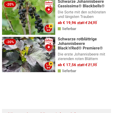
Schwarze Johannisbeere
-20%
Cassissima® Blackbells®
Die Sorte mit den schönsten
und längsten Trauben
ab € 19,96
statt € 24,95
lieferbar
Schwarze rotblättrige
-20%
Johannisbeere
Black'n'Red® Premiere®
Die erste Johannisbeere mit
zierenden roten Blättern
ab € 17,56
statt € 21,95
lieferbar