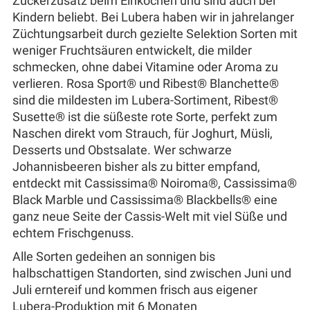
Zuckerzusatz beim Einkochen und sind auch bei
Kindern beliebt. Bei Lubera haben wir in jahrelanger
Züchtungsarbeit durch gezielte Selektion Sorten mit
weniger Fruchtsäuren entwickelt, die milder
schmecken, ohne dabei Vitamine oder Aroma zu
verlieren. Rosa Sport® und Ribest® Blanchette®
sind die mildesten im Lubera-Sortiment, Ribest®
Susette® ist die süßeste rote Sorte, perfekt zum
Naschen direkt vom Strauch, für Joghurt, Müsli,
Desserts und Obstsalate. Wer schwarze
Johannisbeeren bisher als zu bitter empfand,
entdeckt mit Cassissima® Noiroma®, Cassissima®
Black Marble und Cassissima® Blackbells® eine
ganz neue Seite der Cassis-Welt mit viel Süße und
echtem Frischgenuss.
Alle Sorten gedeihen an sonnigen bis
halbschattigen Standorten, sind zwischen Juni und
Juli erntereif und kommen frisch aus eigener
Lubera-Produktion mit 6 Monaten