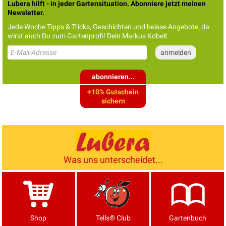
Lubera hilft - in jeder Gartensituation. Abonniere jetzt meinen
Newsletter.
Jede Woche Tipps & Tricks, Geschichten und heisse Angebote, da
wirst auch Du zum Gartenprofi! Dein Markus Kobelt
abonnieren...
+10% Gutschein
sichern
Was uns unterscheidet...
Shop
Tells® Club
Gartenbuch