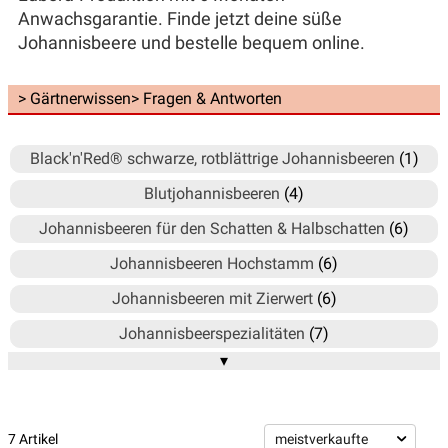
Anwachsgarantie. Finde jetzt deine süße
Johannisbeere und bestelle bequem online.
> Gärtnerwissen
> Fragen & Antworten
Black'n'Red® schwarze, rotblättrige Johannisbeeren
(1)
Blutjohannisbeeren
(4)
Johannisbeeren für den Schatten & Halbschatten
(6)
Johannisbeeren Hochstamm
(6)
Johannisbeeren mit Zierwert
(6)
Johannisbeerspezialitäten
(7)
▾
Rote Johannisbeeren
(12)
Weisse Johannisbeeren (Ribest)
(4)
Schwarze Johannisbeeren (Cassissima®)
(14)
7 Artikel