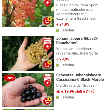
Ribes rubrum 'Rosa Sport' -
mild-aromatische rosa
Johannisbeere mit
exzellentem Geschmack
€ 21,95
lieferbar
Johannisbeere Ribest®
Blanchette®
Weisse Johannisbeere:
grossfrüchtig, frühe Sorte
€ 29,95
lieferbar
Schwarze Johannisbeere
-20%
Cassissima® Black Marble
Die Grösste der Grossen
ab € 19,96
statt € 24,95
lieferbar