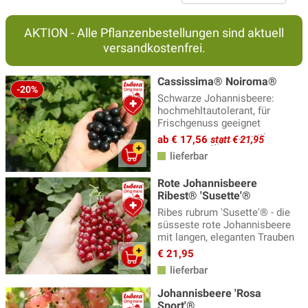
Saure Johannisbeeren
(4)
AKTION - Alle Pflanzenbestellungen sind aktuell
Süsse Johannisbeeren
(7)
versandkostenfrei.
Zwerg-Johannisbeere
(4)
Cassissima® Noiroma®
-20%
Schwarze Johannisbeere:
hochmehltautolerant, für
Frischgenuss geeignet
ab € 17,56
statt € 21,95
lieferbar
Rote Johannisbeere
Ribest® 'Susette'®
Ribes rubrum 'Susette'® - die
süsseste rote Johannisbeere
mit langen, eleganten Trauben
€ 21,95
lieferbar
Johannisbeere 'Rosa
Sport'®