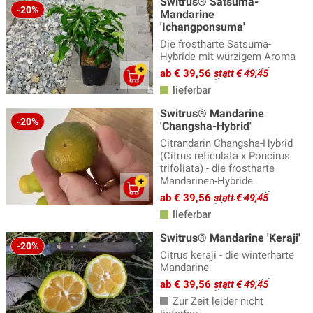
Switrus® Satsuma-
-20%
Mandarine
'Ichangponsuma'
Die frostharte Satsuma-
Hybride mit würzigem Aroma
ab € 39,56
statt € 49,45
lieferbar
Switrus® Mandarine
-20%
'Changsha-Hybrid'
Citrandarin Changsha-Hybrid
(Citrus reticulata x Poncirus
trifoliata) - die frostharte
Mandarinen-Hybride
ab € 39,56
statt € 49,45
lieferbar
Switrus® Mandarine 'Keraji'
-20%
Citrus keraji - die winterharte
Mandarine
ab € 39,56
statt € 49,45
Zur Zeit leider nicht