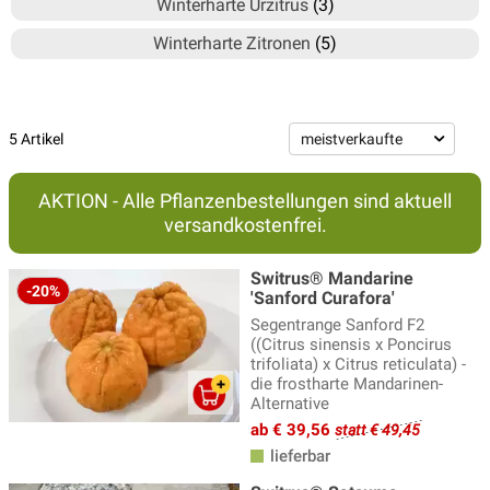
Winterharte Urzitrus
(3)
Winterharte Zitronen
(5)
5 Artikel
AKTION - Alle Pflanzenbestellungen sind aktuell
versandkostenfrei.
Switrus® Mandarine
-20%
'Sanford Curafora'
Segentrange Sanford F2
((Citrus sinensis x Poncirus
trifoliata) x Citrus reticulata) -
die frostharte Mandarinen-
Alternative
ab € 39,56
statt € 49,45
lieferbar