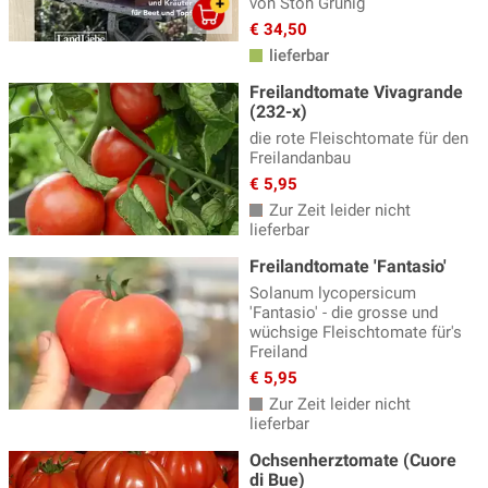
von Stöh Grünig
Strauchtomaten
(7)
€ 34,50
lieferbar
Wildtomaten
(6)
Freilandtomate Vivagrande
(232-x)
die rote Fleischtomate für den
Freilandanbau
€ 5,95
Zur Zeit leider nicht
lieferbar
Freilandtomate 'Fantasio'
Solanum lycopersicum
'Fantasio' - die grosse und
wüchsige Fleischtomate für's
Freiland
€ 5,95
Zur Zeit leider nicht
lieferbar
Ochsenherztomate (Cuore
di Bue)