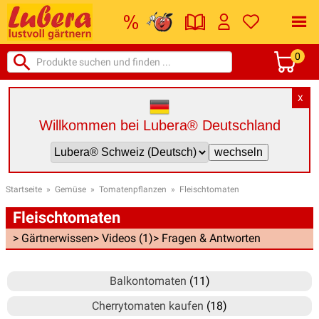
0
X
Willkommen bei Lubera® Deutschland
Startseite
»
Gemüse
»
Tomatenpflanzen
»
Fleischtomaten
Fleischtomaten
> Gärtnerwissen
> Videos (1)
> Fragen & Antworten
Balkontomaten
(11)
Cherrytomaten kaufen
(18)