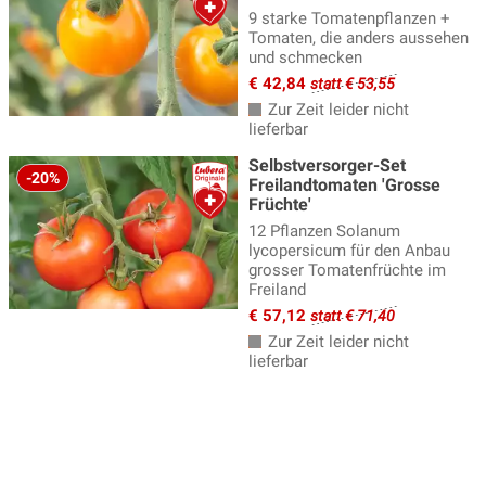
9 starke Tomatenpflanzen +
Tomaten, die anders aussehen
und schmecken
€ 42,84
statt € 53,55
Zur Zeit leider nicht
lieferbar
Selbstversorger-Set
-20%
Freilandtomaten 'Grosse
Früchte'
12 Pflanzen Solanum
lycopersicum für den Anbau
grosser Tomatenfrüchte im
Freiland
€ 57,12
statt € 71,40
Zur Zeit leider nicht
lieferbar