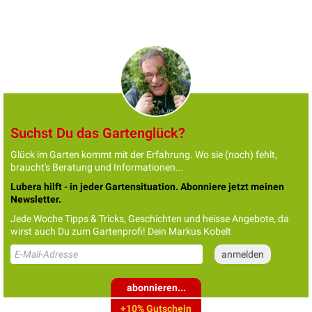
Suchst Du das Gartenglück?
Glück im Garten kommt mit der Erfahrung. Wo sie (noch) fehlt,
braucht's Beratung und Informationen...
Lubera hilft - in jeder Gartensituation. Abonniere jetzt meinen
Newsletter.
Jede Woche Tipps & Tricks, Geschichten und heisse Angebote, da
wirst auch Du zum Gartenprofi! Dein Markus Kobelt
abonnieren...
+10% Gutschein