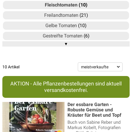
Fleischtomaten
(10)
Freilandtomaten
(21)
Gelbe Tomaten
(10)
Gestreifte Tomaten
(6)
▾
Gourmet-Tomaten
(2)
Grüne Tomaten
(3)
Heirloom Tomaten - Tomatenvielfalt
(14)
10 Artikel
Hängetomaten
(4)
AKTION - Alle Pflanzenbestellungen sind aktuell
Lubera OpenSky® Tomaten
(14)
versandkostenfrei.
Orange Tomaten
(5)
Der essbare Garten -
Rispentomaten
(4)
Robuste Gemüse und
Kräuter für Beet und Topf
Salattomaten
(4)
Buch von Sabine Reber und
Markus Kobelt, Fotografien
Schwarze Tomaten
(8)