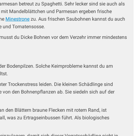
rmesan betreut zu Spaghetti. Sehr lecker sind sie auch als
ert mit Mandelblättchen und Parmesan ergeben frische
ine
Minestrone
zu. Aus frischen Saubohnen kannst du auch
se und Tomatensosse.
um musst du Dicke Bohnen vor dem Verzehr immer mindestens
oder Bodenpilzen. Solche Keimprobleme kannst du am
tst.
er Trockenstress leiden. Die kleinen Schädlinge sind
 von den Bohnenpflanzen ab. Sie siedeln sich auf der
n den Blättern braune Flecken mit rotem Rand, ist
fall, was zu Ertragseinbussen führt. Als biologisches
 einzulagern, damit sich dieser Vorratsschädling nicht in