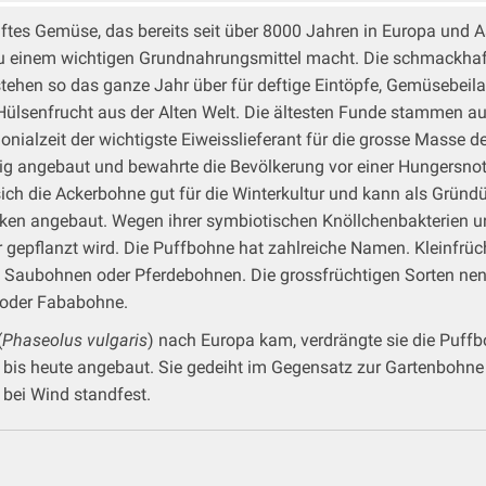
tes Gemüse, das bereits seit über 8000 Jahren in Europa und A
e zu einem wichtigen Grundnahrungsmittel macht. Die schmackha
stehen so das ganze Jahr über für deftige Eintöpfe, Gemüsebeilag
le Hülsenfrucht aus der Alten Welt. Die ältesten Funde stammen 
lonialzeit der wichtigste Eiweisslieferant für die grosse Masse d
ig angebaut und bewahrte die Bevölkerung vor einer Hungersnot. 
 sich die Ackerbohne gut für die Winterkultur und kann als Grü
 angebaut. Wegen ihrer symbiotischen Knöllchenbakterien und 
r gepflanzt wird. Die Puffbohne hat zahlreiche Namen. Kleinfr
ch Saubohnen oder Pferdebohnen. Die grossfrüchtigen Sorten n
 oder Fababohne.
(
Phaseolus vulgaris
) nach Europa kam, verdrängte sie die Puf
r bis heute angebaut. Sie gedeiht im Gegensatz zur Gartenbohne
 bei Wind standfest.