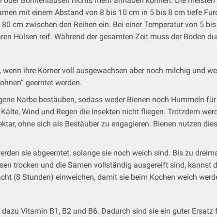
n oder Bohnenläusen nichts mehr anhaben können. Die meisten P
Samen mit einem Abstand von 8 bis 10 cm in 5 bis 8 cm tiefe Fu
s 80 cm zwischen den Reihen ein. Bei einer Temperatur von 5 bi
ihren Hülsen reif. Während der gesamten Zeit muss der Boden d
rd, wenn ihre Körner voll ausgewachsen aber noch milchig und we
ohnen“ geerntet werden.
ie eigene Narbe bestäuben, sodass weder Bienen noch Hummeln fü
i Kälte, Wind und Regen die Insekten nicht fliegen. Trotzdem we
tar, ohne sich als Bestäuber zu engagieren. Bienen nutzen diese
erden sie abgeerntet, solange sie noch weich sind. Bis zu drei
lsen trocken und die Samen vollständig ausgereift sind, kannst
acht (8 Stunden) einweichen, damit sie beim Kochen weich werd
azu Vitamin B1, B2 und B6. Dadurch sind sie ein guter Ersatz fü