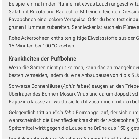
Beispiel einmal in der Pfanne mit etwas Lauch angeschwitzt
Salat mit Rucola und Radicchio. Mit einem leichten Dressing
Favabohnen eine leckere Vorspeise. Oder du bereitest dir a
grünen Hummus zubereiten. Sehr lecker ist auch ein Püre
Rohe Ackerbohnen enthalten giftige Eiweissstoffe aus der 
15 Minuten bei 100 °C kochen.
Krankheiten der Puffbohne
Wenn die Samen nicht gut keimen, kann das an mangelnder
besten vermeiden, indem du eine Anbaupause von 4 bis 5 Ja
Schwarze Bohnenläuse (
Aphis fabae
) saugen an den Triebe
Überträger des Bohnen-Mosaik-Virus und darum doppelt schä
Kapuzinerkresse an, wo du sie leicht zusammen mit den befa
Gelegentlich tritt an
Vicia faba
Bormangel auf, der sich durc
wahrscheinlich die Brennfleckenkrankheit der Ackerbohne (
B
Spritzmittel wirkt gegen die Läuse eine Brühe aus 150 g get
Der Ackerbohnenkäfer (
Bruchus rufimanus
) frisst Löcher i