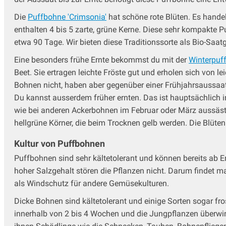
Die
Puffbohne 'Crimsonia'
hat schöne rote Blüten. Es hande
enthalten 4 bis 5 zarte, grüne Kerne. Diese sehr kompakte 
etwa 90 Tage. Wir bieten diese Traditionssorte als Bio-Saatg
Eine besonders frühe Ernte bekommst du mit der
Winterpuf
Beet. Sie ertragen leichte Fröste gut und erholen sich von 
Bohnen nicht, haben aber gegenüber einer Frühjahrsaussaa
Du kannst ausserdem früher ernten. Das ist hauptsächlich i
wie bei anderen Ackerbohnen im Februar oder März aussäst, 
hellgrüne Körner, die beim Trocknen gelb werden. Die Blüte
Kultur von Puffbohnen
Puffbohnen sind sehr kältetolerant und können bereits ab E
hoher Salzgehalt stören die Pflanzen nicht. Darum findet ma
als Windschutz für andere Gemüsekulturen.
Dicke Bohnen sind kältetolerant und einige Sorten sogar f
innerhalb von 2 bis 4 Wochen und die Jungpflanzen überwin