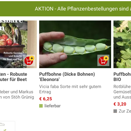
AKTION - Alle Pflanzenbestellungen sind 
ten - Robuste
Puffbohne (Dicke Bohnen)
Puffboh
ter für Beet
'Eleonora'
BIO
Vicia faba Sorte mit sehr gutem
Rotblühe
Reber und Markus
Ertrag
Gemüseb
en von Stöh Grünig
und Auss
€ 6,25
€ 3,20
lieferbar
Zur Zei