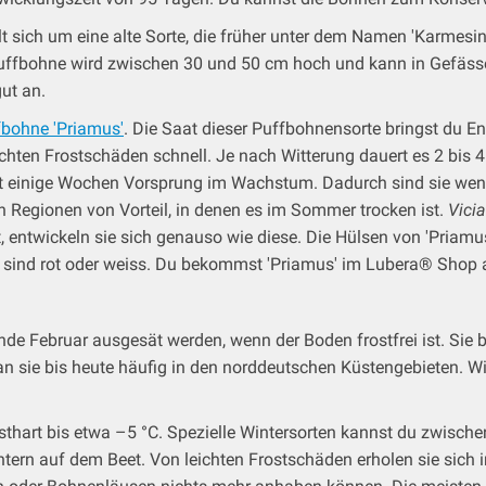
lt sich um eine alte Sorte, die früher unter dem Namen 'Karmesi
Puffbohne wird zwischen 30 und 50 cm hoch und kann in Gefässen 
ut an.
fbohne 'Priamus'
. Die Saat dieser Puffbohnensorte bringst du 
leichten Frostschäden schnell. Je nach Witterung dauert es 2 bi
t einige Wochen Vorsprung im Wachstum. Dadurch sind sie weni
n Regionen von Vorteil, in denen es im Sommer trocken ist.
Vici
entwickeln sie sich genauso wie diese. Die Hülsen von 'Priamus
n sind rot oder weiss. Du bekommst 'Priamus' im Lubera® Shop a
nde Februar ausgesät werden, wenn der Boden frostfrei ist. Sie 
n sie bis heute häufig in den norddeutschen Küstengebieten. Win
rosthart bis etwa –5 °C. Spezielle Wintersorten kannst du zwis
tern auf dem Beet. Von leichten Frostschäden erholen sie sich 