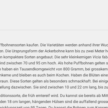
bohnensorten kaufen. Die Varietäten werden anhand ihrer Wuch
en. Die Ursprungsform der Ackerbohne kann bis zu zwei Meter ho
n kompaktere Sorten angebaut. Die sehr kleinkernigen
Vicia fa
en sind zwischen 70 und 95 cm hoch. Als hohe Puffbohnen gelten
en haben ein Tausendkorngewicht von 800 Gramm, bei grosskern
nkerne und bleiben es auch beim Kochen. Haben die Blüten einen
raun. Diese Sorten gelten als besonders schmackhaft. Bei einig
ellung dazwischen. Sie sind zwischen 10 und 22 cm lang, bis zu
itionssorte, die früh erntereif wird. Du kannst sie bereits ab Mi
 den 18 cm langen, hängenden Hülsen sind die auffallend gross
twicklungszeit von 95 Tagen. Du kannst die Bohnen zum Konservi