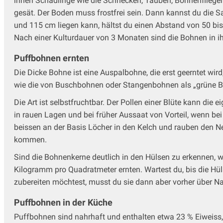
ihnen Schädlinge wie die Schnecken, Tauben, Bohnenfliege
gesät. Der Boden muss frostfrei sein. Dann kannst du die 
und 115 cm liegen kann, hältst du einen Abstand von 50 bi
Nach einer Kulturdauer von 3 Monaten sind die Bohnen in 
Puffbohnen ernten
Die Dicke Bohne ist eine Auspalbohne, die erst geerntet wi
wie die von Buschbohnen oder Stangenbohnen als „grüne B
Die Art ist selbstfruchtbar. Der Pollen einer Blüte kann d
in rauen Lagen und bei früher Aussaat von Vorteil, wenn be
beissen an der Basis Löcher in den Kelch und rauben den Nek
kommen.
Sind die Bohnenkerne deutlich in den Hülsen zu erkennen, w
Kilogramm pro Quadratmeter ernten. Wartest du, bis die Hü
zubereiten möchtest, musst du sie dann aber vorher über N
Puffbohnen in der Küche
Puffbohnen sind nahrhaft und enthalten etwa 23 % Eiweiss, d