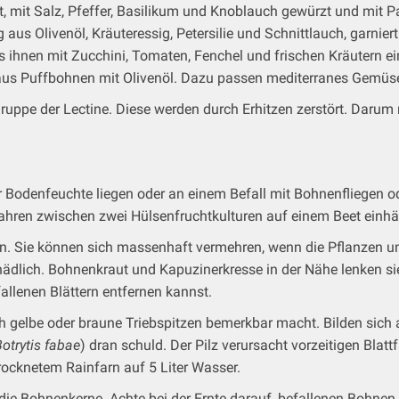
, mit Salz, Pfeffer, Basilikum und Knoblauch gewürzt und mit Pa
 aus Olivenöl, Kräuteressig, Petersilie und Schnittlauch, garni
us ihnen mit Zucchini, Tomaten, Fenchel und frischen Kräutern e
e aus Puffbohnen mit Olivenöl. Dazu passen mediterranes Gemü
Gruppe der Lectine. Diese werden durch Erhitzen zerstört. Dar
 Bodenfeuchte liegen oder an einem Befall mit Bohnenfliegen 
hren zwischen zwei Hülsenfruchtkulturen auf einem Beet einhäl
n. Sie können sich massenhaft vermehren, wenn die Pflanzen unt
dlich. Bohnenkraut und Kapuzinerkresse in der Nähe lenken sie
llenen Blättern entfernen kannst.
h gelbe oder braune Triebspitzen bemerkbar macht. Bilden sich a
otrytis fabae
) dran schuld. Der Pilz verursacht vorzeitigen Blatt
rocknetem Rainfarn auf 5 Liter Wasser.
n die Bohnenkerne. Achte bei der Ernte darauf, befallenen Bohnen