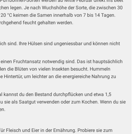
uffbohnen-Sorten werden ab Mitte Februar direkt ins Beet
rchen legen. Je nach Wuchshöhe der Sorte, die zwischen 30
s 20 °C keimen die Samen innerhalb von 7 bis 14 Tagen.
urchgehend feucht gehalten werden.
ich sind. Ihre Hülsen sind ungeniessbar und können nicht
r einen Fruchtansatz notwendig sind. Das ist hauptsächlich
rden die Blüten von vielen Insekten besucht. Hummeln
 Hintertür, um leichter an die energiereiche Nahrung zu
mal kannst du den Bestand durchpflücken und etwa 1,5
 du sie als Saatgut verwenden oder zum Kochen. Wenn du sie
en.
r Fleisch und Eier in der Ernährung. Probiere sie zum