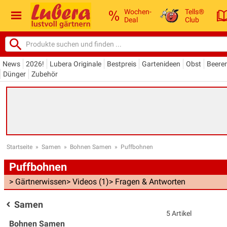
Wochen-
Tells®
Deal
Club
News
2026!
Lubera Originale
Bestpreis
Gartenideen
Obst
Beere
Dünger
Zubehör
Startseite
»
Samen
»
Bohnen Samen
»
Puffbohnen
Puffbohnen
> Gärtnerwissen
> Videos (1)
> Fragen & Antworten
Samen
5 Artikel
Bohnen Samen