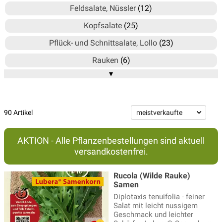
Feldsalate, Nüssler
(12)
Kopfsalate
(25)
Pflück- und Schnittsalate, Lollo
(23)
Rauken
(6)
▾
Römersalate, Lattiche
(2)
Zichorien, Endivien, Zuckerhut
(13)
90 Artikel
AKTION - Alle Pflanzenbestellungen sind aktuell
versandkostenfrei.
Rucola (Wilde Rauke)
Samen
Diplotaxis tenuifolia - feiner
Salat mit leicht nussigem
Geschmack und leichter