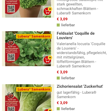
stark gewellten,
schmackhaften Blättern -
Lubera® Samenkorn
€ 3,09
lieferbar
Feldsalat 'Coquille de
Louviers'
Valerianella locusta 'Coquille
de Louviers' -
widerstandsfähig, pflegeleicht,
mit mittelgrünen,
löffelförmigen Blättern -
Lubera® Samenkorn
€ 3,09
lieferbar
Zichoriensalat 'Zuckerhut'
gut lagerfähig - Lubera®
Samenkorn
€ 3,09
lieferbar