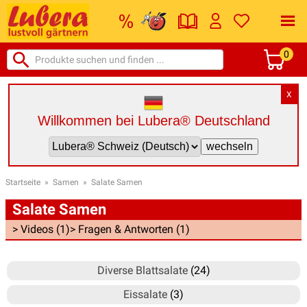
0
X
Willkommen bei Lubera® Deutschland
Startseite
»
Samen
»
Salate Samen
Salate Samen
> Videos (1)
> Fragen & Antworten (1)
Diverse Blattsalate
(24)
Eissalate
(3)