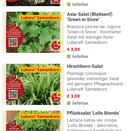
lieferbar
Asia-Salat (Blattsenf)
'Green in Snow'
Brassica juncea var. rugosa
'Green in Snow' - frostharter
Salat mit würziger Note -
Lubera® Samenkorn
€ 3,09
lieferbar
Hirschhorn-Salat
Plantago coronopus -
gesunder, vielseitiger Salat
mit geringem Pflegeaufwand -
Lubera® Samenkorn
€ 3,09
lieferbar
Pflücksalat 'Lollo Bionda'
Lactuca sativa var. crispa
'Lollo Bionda' - dekorative,
mittelgrosse Salatköpfe mit