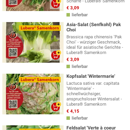
Schärfe - Lubera® Samenkorn
€ 3,09
lieferbar
Asia-Salat (Senfkohl) Pak
Choi
Brassica rapa chinensis 'Pak
Choi' - würziger Geschmack,
ideal für asiatische Gerichte -
Lubera® Samenkorn
€ 3,09
lieferbar
Kopfsalat 'Wintermarie'
Lactuca sativa var. capitata
'Wintermarie' -
schnellwüchsiger,
anspruchsloser Wintersalat -
Lubera® Samenkorn
€ 4,15
lieferbar
Feldsalat 'Verte à coeur