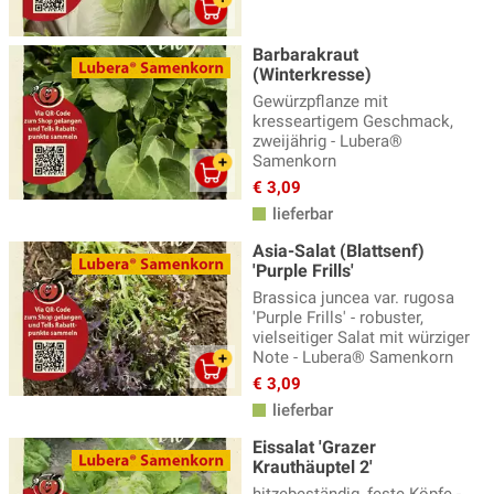
Barbarakraut
(Winterkresse)
Gewürzpflanze mit
kresseartigem Geschmack,
zweijährig - Lubera®
Samenkorn
€ 3,09
lieferbar
Asia-Salat (Blattsenf)
'Purple Frills'
Brassica juncea var. rugosa
'Purple Frills' - robuster,
vielseitiger Salat mit würziger
Note - Lubera® Samenkorn
€ 3,09
lieferbar
Eissalat 'Grazer
Krauthäuptel 2'
hitzebeständig, feste Köpfe -