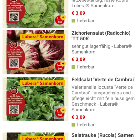
Lubera® Samenkorn
€ 3,09
lieferbar
Zichoriensalat (Radicchio)
'TT 506'
sehr gut lagerfähig - Lubera®
Samenkorn
€ 3,09
lieferbar
Feldsalat 'Verte de Cambrai'
Valerianella locusta 'Verte de
Cambrai' - anspruchslos und
pflegeleicht mit fein nussigem
Geschmack - Lubera®
Samenkorn
€ 3,09
lieferbar
Salatrauke (Rucola) Samen