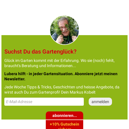
Suchst Du das Gartenglück?
Glück im Garten kommt mit der Erfahrung. Wo sie (noch) fehlt,
braucht's Beratung und Informationen...
Lubera hilft - in jeder Gartensituation. Abonniere jetzt meinen
Newsletter.
Jede Woche Tipps & Tricks, Geschichten und heisse Angebote, da
wirst auch Du zum Gartenprofi! Dein Markus Kobelt
abonnieren...
+10% Gutschein