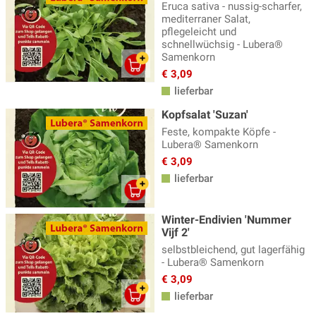
Eruca sativa - nussig-scharfer,
mediterraner Salat,
pflegeleicht und
schnellwüchsig - Lubera®
Samenkorn
€ 3,09
lieferbar
Kopfsalat 'Suzan'
Feste, kompakte Köpfe -
Lubera® Samenkorn
€ 3,09
lieferbar
Winter-Endivien 'Nummer
Vijf 2'
selbstbleichend, gut lagerfähig
- Lubera® Samenkorn
€ 3,09
lieferbar