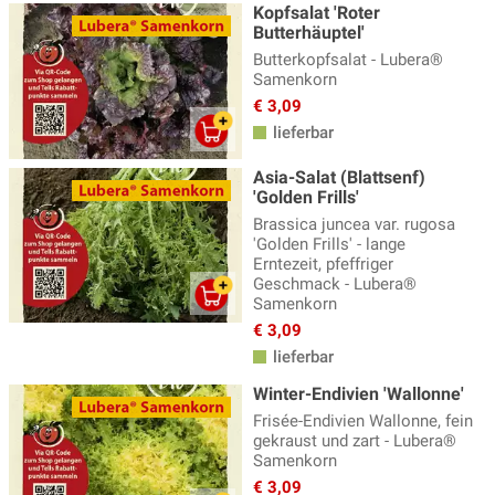
Kopfsalat 'Roter
Butterhäuptel'
Butterkopfsalat - Lubera®
Samenkorn
€ 3,09
lieferbar
Asia-Salat (Blattsenf)
'Golden Frills'
Brassica juncea var. rugosa
'Golden Frills' - lange
Erntezeit, pfeffriger
Geschmack - Lubera®
Samenkorn
€ 3,09
lieferbar
Winter-Endivien 'Wallonne'
Frisée-Endivien Wallonne, fein
gekraust und zart - Lubera®
Samenkorn
€ 3,09