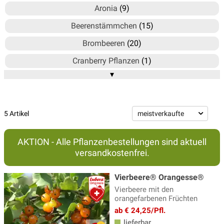
Aronia
(9)
Beerenstämmchen
(15)
Brombeeren
(20)
Cranberry Pflanzen
(1)
▾
Erdbeeren
(19)
Feijoa
(2)
Felsenbirnen
(11)
5 Artikel
Gewürzpflanzen
(7)
AKTION - Alle Pflanzenbestellungen sind aktuell
Goji Beeren
(3)
versandkostenfrei.
Grosse Beerenpflanzen
(17)
Vierbeere® Orangesse®
Heidelbeeren
(37)
Vierbeere mit den
orangefarbenen Früchten
Himbeeren
(44)
ab € 24,25/Pfl.
Holunder
(15)
lieferbar