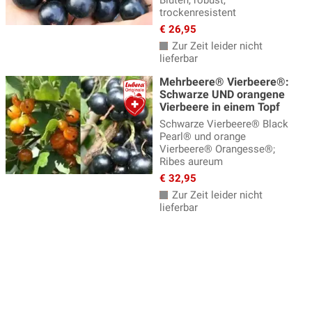
Blüten, robust,
trockenresistent
Selbstversorgerset Beeren
(5)
€ 26,95
Stachelbeeren
(14)
Zur Zeit leider nicht
lieferbar
Superfood Beeren
(78)
Mehrbeere® Vierbeere®:
Szechuan Pfeffer
(5)
Schwarze UND orangene
Vierbeere in einem Topf
Vierbeeren
(5)
Schwarze Vierbeere® Black
Pearl® und orange
Weinreben
(16)
Vierbeere® Orangesse®;
Ribes aureum
Wildobst, Vitalobst
(95)
€ 32,95
Ölweiden - Pointilla
(11)
Zur Zeit leider nicht
lieferbar