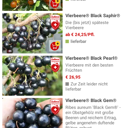
Honigbeeren (Erstbeeren®)
(7)
Vierbeere® Black Saphir®
Hopfen
(8)
Die (bis jetzt) späteste
Johannisbeeren
(41)
Vierbeere
ab € 24,25/Pfl.
Jostabeeren
(4)
lieferbar
Kiwibaum
(19)
Lubera Lowberries
(13)
Vierbeere® Black Pearl®
Vierbeere mit den besten
Mehrbeeren
(13)
Früchten
Moorbeetspezialitäten
(6)
€ 26,95
Zur Zeit leider nicht
Passionsfrucht
(7)
lieferbar
Physalis, Andenbeeren
(5)
Vierbeere® Black Gem®
Rhabarber
(12)
Ribes aureum 'Black Gem®' -
ein Obstgehölz mit große
Sanddorn
(9)
Beeren und reichem Ertrag,
gelbe angenehm duftende
Saskatoon Beeren
(7)