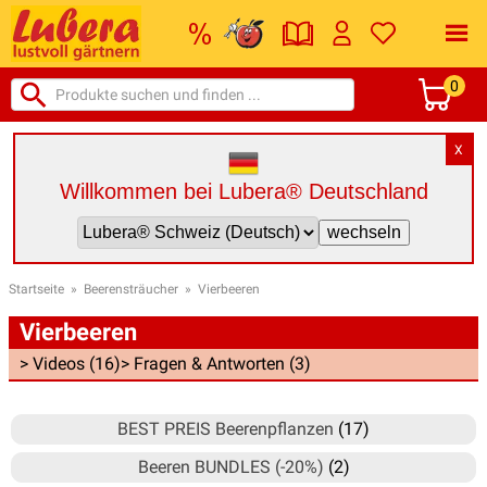
0
X
Willkommen bei Lubera® Deutschland
Startseite
»
Beerensträucher
»
Vierbeeren
Vierbeeren
> Videos (16)
> Fragen & Antworten (3)
BEST PREIS Beerenpflanzen
(17)
Beeren BUNDLES (-20%)
(2)