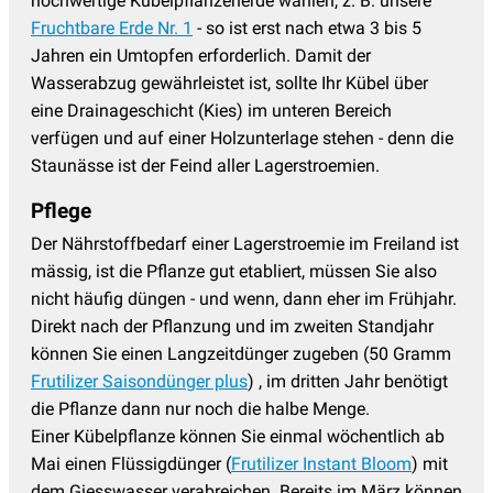
hochwertige Kübelpflanzenerde wählen, z. B. unsere
Fruchtbare Erde Nr. 1
- so ist erst nach etwa 3 bis 5
Jahren ein Umtopfen erforderlich. Damit der
Wasserabzug gewährleistet ist, sollte Ihr Kübel über
eine Drainageschicht (Kies) im unteren Bereich
verfügen und auf einer Holzunterlage stehen - denn die
Staunässe ist der Feind aller Lagerstroemien.
Pflege
Der Nährstoffbedarf einer Lagerstroemie im Freiland ist
mässig, ist die Pflanze gut etabliert, müssen Sie also
nicht häufig düngen - und wenn, dann eher im Frühjahr.
Direkt nach der Pflanzung und im zweiten Standjahr
können Sie einen Langzeitdünger zugeben (50 Gramm
Frutilizer Saisondünger plus
) , im dritten Jahr benötigt
die Pflanze dann nur noch die halbe Menge.
Einer Kübelpflanze können Sie einmal wöchentlich ab
Mai einen Flüssigdünger (
Frutilizer Instant Bloom
) mit
dem Giesswasser verabreichen. Bereits im März können