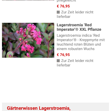
pflegeleicht
Weigelien, Weigela
(19)
€ 76,95
Weitere Blütensträucher
(86)
Zur Zeit leider nicht
lieferbar
Winterblüher
(60)
Lagerstroemia 'Red
Zaubernuss
(20)
Imperator'® XXL Pflanze
Lagerstroemia indica 'Red
Zierhasel
(4)
Imperator'® - Kreppmyrte mit
leuchtend roten Blüten und
Zierholunder
(9)
einem robusten Wuchs
Zierkirschen
(12)
€ 76,95
Zur Zeit leider nicht
Zierquitten
(8)
lieferbar
Zierstämmchen
(29)
Zieräpfel
(18)
Zistrosen
(9)
Gärtnerwissen Lagerstroemia,