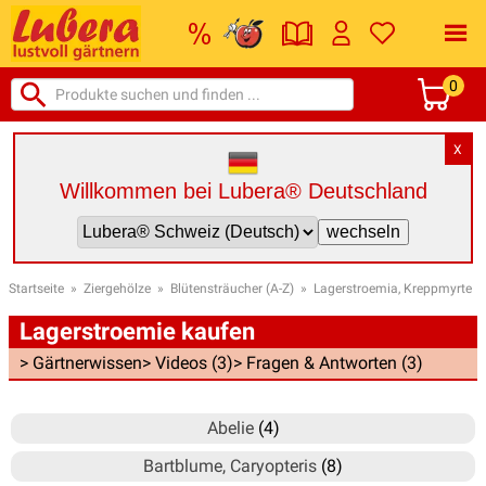
0
X
Willkommen bei Lubera® Deutschland
Startseite
»
Ziergehölze
»
Blütensträucher (A-Z)
»
Lagerstroemia, Kreppmyrte
Lagerstroemie kaufen
> Gärtnerwissen
> Videos (3)
> Fragen & Antworten (3)
Abelie
(4)
Bartblume, Caryopteris
(8)