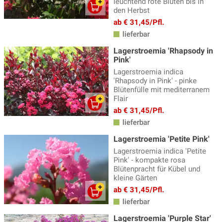
leuchtend rote Blüten bis in
den Herbst
Gewürzstrauch
(4)
ab € 31,45/Pfl.
Ginster, Geissklee
(12)
lieferbar
Glanzmispel
(15)
Lagerstroemia 'Rhapsody in
Pink'
Grosssträucher
(43)
Lagerstroemia indica
Hartriegel
'Rhapsody in Pink' - pinke
(21)
Blütenfülle mit mediterranem
Heckenkirsche
(3)
Flair
ab € 31,45/Pfl.
Hibiskus
(36)
lieferbar
Hortensien
(152)
Lagerstroemia 'Petite Pink'
Johanniskraut
(3)
Lagerstroemia indica 'Petite
Pink' - kompakte rosa
Judasbaum
(14)
Blütenpracht für Kübel und
kleine Gärten
Karamellbeere, Schöne Leycesterie
(2)
ab € 31,45/Pfl.
lieferbar
Lagerstroemia, Kreppmyrte
(9)
Lagerstroemia 'Purple Star'
Lavendel Pflanzen
(18)