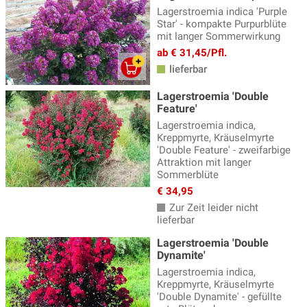
Lagerstroemia indica 'Purple
Lebkuchenbaum
(2)
Star' - kompakte Purpurblüte
mit langer Sommerwirkung
Liebesperlenstrauch
(3)
ab € 31,45/Pfl.
Liguster
(6)
lieferbar
Mahonie
(3)
Lagerstroemia 'Double
Feature'
Mönchspfeffer
(9)
Lagerstroemia indica,
Kreppmyrte, Kräuselmyrte
Orangenblume
(7)
'Double Feature' - zweifarbige
Attraktion mit langer
Perlmuttstrauch, Kolkwitzie
(6)
Sommerblüte
Perückenstrauch
(8)
€ 34,95
Zur Zeit leider nicht
Pfaffenhütchen
(9)
lieferbar
Philadelphus, Pfeifensträucher
(9)
Lagerstroemia 'Double
Dynamite'
Pimpernuss
(1)
Lagerstroemia indica,
Prunkspiere
(3)
Kreppmyrte, Kräuselmyrte
'Double Dynamite' - gefüllte