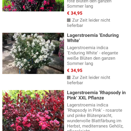
Robinie
(4)
rote Blüten den ganzen
Sommer lang
Rosenbegleiter Gehölze
(62)
€ 34,95
Zur Zeit leider nicht
Rosenforsythie
(2)
lieferbar
Schneeballstrauch
(28)
Lagerstroemia 'Enduring
White'
Schneebeere
(4)
Lagerstroemia indica
Sommerblüher
(126)
'Enduring White' - elegante
weiße Blüten den ganzen
Sommerflieder
(28)
Sommer lang
€ 34,95
Spiersträucher, Spiraea
(23)
Zur Zeit leider nicht
Staudenhibiskus
(13)
lieferbar
Lagerstroemia 'Rhapsody in
Sträucher für den Schatten
(305)
Pink' XXL Pflanze
Säckelblume, Ceanothus
(10)
Lagerstroemia indica
'Rhapsody in Pink' - rosarote
Tamariske
(3)
und pinke Blütenpracht,
wundervolle Blattfärbung im
Weiden
(13)
Herbst, mediterranes Gehölz,