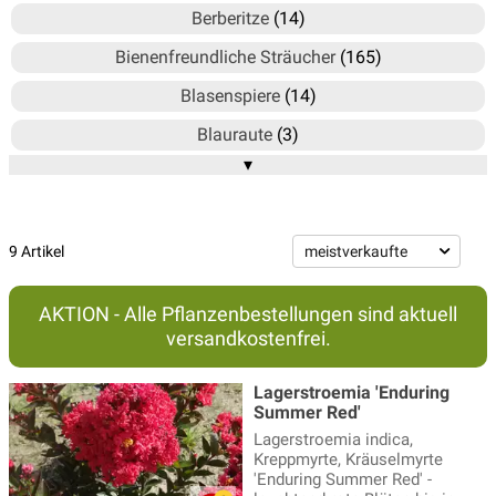
Berberitze
(14)
Bienenfreundliche Sträucher
(165)
Blasenspiere
(14)
Blauraute
(3)
▾
Blumenhartriegel
(12)
Blutjohannisbeeren
(4)
Deutzie, Deutzia, Maiblumenstrauch
(13)
9 Artikel
Faulbaum
(5)
AKTION - Alle Pflanzenbestellungen sind aktuell
Feuerdorn
(4)
versandkostenfrei.
Fingerstrauch
(16)
Lagerstroemia 'Enduring
Flieder
(94)
Summer Red'
Lagerstroemia indica,
Forsythien
(9)
Kreppmyrte, Kräuselmyrte
'Enduring Summer Red' -
Frühblüher
(55)