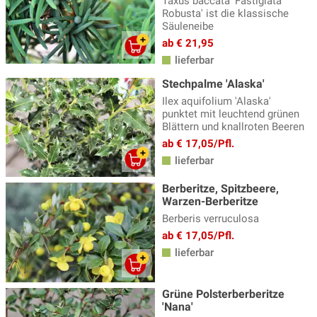
Taxus baccata 'Fastigiata
Robusta' ist die klassische
Säuleneibe
ab € 21,95
lieferbar
Stechpalme 'Alaska'
Ilex aquifolium 'Alaska'
punktet mit leuchtend grünen
Blättern und knallroten Beeren
ab € 17,05/Pfl.
lieferbar
Berberitze, Spitzbeere,
Warzen-Berberitze
Berberis verruculosa
ab € 17,05/Pfl.
lieferbar
Grüne Polsterberberitze
'Nana'