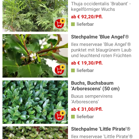
Thuja occidentalis 'Brabant' -
kegelförmiger Wuchs
ab € 92,20/Pfl.
lieferbar
Stechpalme 'Blue Angel'®
Ilex meserveae 'Blue Angel'®
punktet mit blaugrünem Laub
und leuchtend roten Früchten
ab € 19,30/Pfl.
lieferbar
Buchs, Buchsbaum
'Arborescens' (50 cm)
Buxus sempervirens
'Arborescens'
ab € 31,00/Pfl.
lieferbar
Stechpalme 'Little Pirate'®
Ilex meserveae 'Little Pirate'®