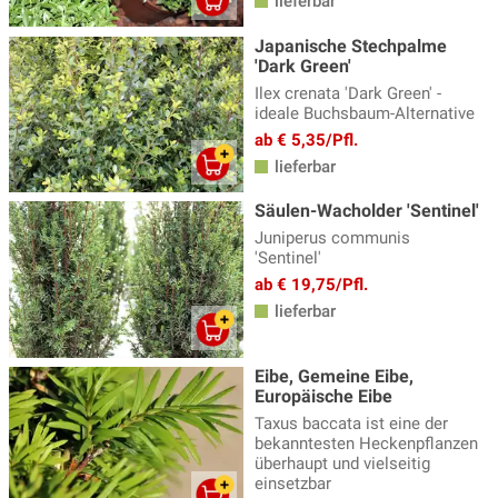
lieferbar
Japanische Stechpalme
'Dark Green'
Ilex crenata 'Dark Green' -
ideale Buchsbaum-Alternative
ab € 5,35/Pfl.
lieferbar
Säulen-Wacholder 'Sentinel'
Juniperus communis
'Sentinel'
ab € 19,75/Pfl.
lieferbar
Eibe, Gemeine Eibe,
Europäische Eibe
Taxus baccata ist eine der
bekanntesten Heckenpflanzen
überhaupt und vielseitig
einsetzbar