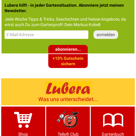
Lubera hilft - in jeder Gartensituation. Abonniere jetzt meinen
Newsletter.
Jede Woche Tipps & Tricks, Geschichten und heisse Angebote, da
wirst auch Du zum Gartenprofi! Dein Markus Kobelt
abonnieren...
+10% Gutschein
sichern
Was uns unterscheidet...
Shop
Tells® Club
Gartenbuch