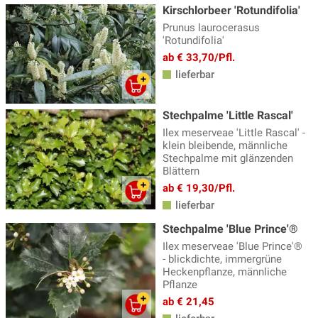
Kirschlorbeer 'Rotundifolia'
Prunus laurocerasus
'Rotundifolia'
ab € 33,70/Pfl.
lieferbar
Stechpalme 'Little Rascal'
Ilex meserveae 'Little Rascal' -
klein bleibende, männliche
Stechpalme mit glänzenden
Blättern
ab € 19,30/Pfl.
lieferbar
Stechpalme 'Blue Prince'®
Ilex meserveae 'Blue Prince'®
- blickdichte, immergrüne
Heckenpflanze, männliche
Pflanze
ab € 21,45