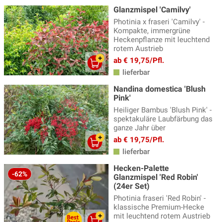
Glanzmispel 'Camilvy'
Photinia x fraseri 'Camilvy' -
Kompakte, immergrüne
Heckenpflanze mit leuchtend
rotem Austrieb
ab € 19,75/Pfl.
lieferbar
Nandina domestica 'Blush
Pink'
Heiliger Bambus 'Blush Pink' -
spektakuläre Laubfärbung das
ganze Jahr über
ab € 19,75/Pfl.
lieferbar
Hecken-Palette
-62%
Glanzmispel 'Red Robin'
(24er Set)
Photinia fraseri 'Red Robin' -
klassische Premium-Hecke
mit leuchtend rotem Austrieb