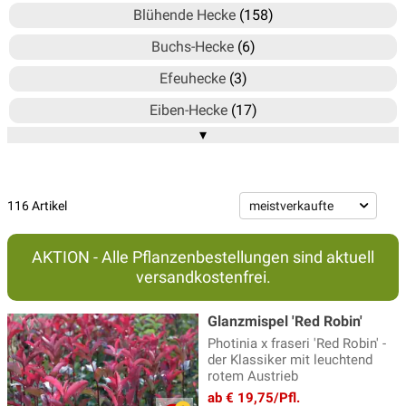
Blühende Hecke
(158)
Buchs-Hecke
(6)
Efeuhecke
(3)
Eiben-Hecke
(17)
▾
Fertighecke
(5)
Glanzmispel Hecke
(14)
Hainbuchen-Hecke
(3)
116 Artikel
Hecken-Paletten
(32)
AKTION - Alle Pflanzenbestellungen sind aktuell
Ilex-Hecke, Stechpalmen-Hecke
(33)
versandkostenfrei.
Immergrüne Hecke
(116)
Glanzmispel 'Red Robin'
Japanische Stechpalme
(8)
Photinia x fraseri 'Red Robin' -
der Klassiker mit leuchtend
Kirschlorbeer-Hecke
(7)
rotem Austrieb
Koniferen-Hecke
(38)
ab € 19,75/Pfl.