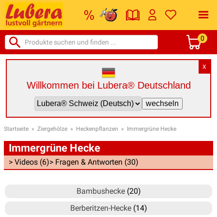
0
X
Willkommen bei Lubera® Deutschland
Startseite
»
Ziergehölze
»
Heckenpflanzen
»
Immergrüne Hecke
Immergrüne Hecke
> Videos (6)
> Fragen & Antworten (30)
Bambushecke
(20)
Berberitzen-Hecke
(14)