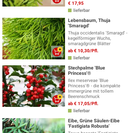
€ 17,95
lieferbar
Lebensbaum, Thuja
'Smaragd'
Thuja occidentalis 'Smaragd' -
kegelförmiger Wuchs,
smaragdgrüne Blätter
ab € 10,30/Pfl.
lieferbar
Stechpalme 'Blue
Princess'®
Ilex meserveae 'Blue
Princess'® - die kompakte
Immergrüne mit tollem
Beerenschmuck
ab € 17,05/Pfl.
lieferbar
Eibe, Grüne Säulen-Eibe
'Fastigiata Robusta'