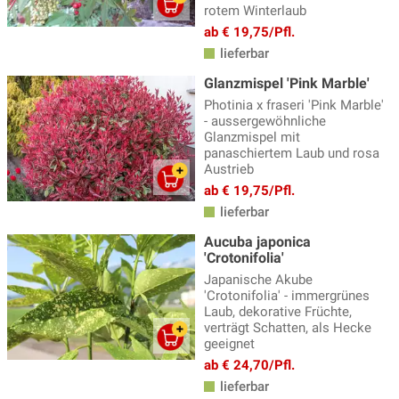
rotem Winterlaub
ab € 19,75/Pfl.
lieferbar
Glanzmispel 'Pink Marble'
Photinia x fraseri 'Pink Marble'
- aussergewöhnliche
Glanzmispel mit
panaschiertem Laub und rosa
Austrieb
ab € 19,75/Pfl.
lieferbar
Aucuba japonica
'Crotonifolia'
Japanische Akube
'Crotonifolia' - immergrünes
Laub, dekorative Früchte,
verträgt Schatten, als Hecke
geeignet
ab € 24,70/Pfl.
lieferbar