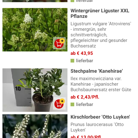
lieferbar
Wintergrüner Liguster XXL
Pflanze
Ligustrum vulgare 'Atrovirens'
- immergrün, sehr
schnittverträglich,
pflegeleichter und gesunder
Buchsersatz
ab € 43,95
lieferbar
Stechpalme 'Kanehirae'
Ilex maximowicziana var.
Kanehirae - japanischer
Buchsbaumersatz erster Güte
ab € 2,43/Pfl.
lieferbar
Kirschlorbeer 'Otto Luyken'
Prunus laurocerasus 'Otto
Luyken'
ab € 13,00/Pfl.