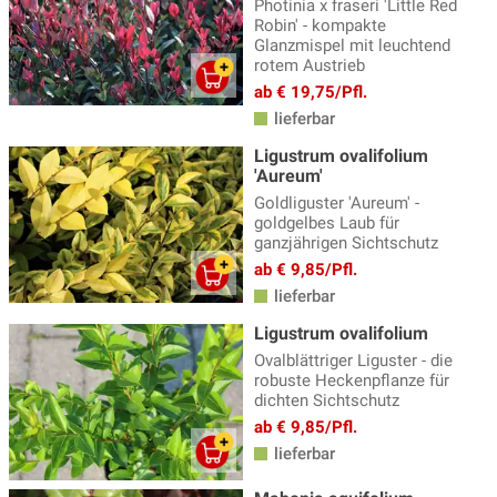
Photinia x fraseri 'Little Red
Robin' - kompakte
Glanzmispel mit leuchtend
rotem Austrieb
ab € 19,75/Pfl.
lieferbar
Ligustrum ovalifolium
'Aureum'
Goldliguster 'Aureum' -
goldgelbes Laub für
ganzjährigen Sichtschutz
ab € 9,85/Pfl.
lieferbar
Ligustrum ovalifolium
Ovalblättriger Liguster - die
robuste Heckenpflanze für
dichten Sichtschutz
ab € 9,85/Pfl.
lieferbar