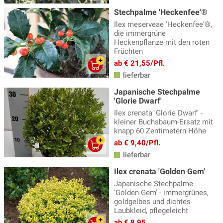
Stechpalme 'Heckenfee'®
Ilex meserveae 'Heckenfee'®,
die immergrüne
Heckenpflanze mit den roten
Früchten
ab € 21,55/Pfl.
lieferbar
Japanische Stechpalme
'Glorie Dwarf'
Ilex crenata 'Glorie Dwarf' -
kleiner Buchsbaum-Ersatz mit
knapp 60 Zentimetern Höhe
ab € 9,40/Pfl.
lieferbar
Ilex crenata 'Golden Gem'
Japanische Stechpalme
'Golden Gem' - immergrünes,
goldgelbes und dichtes
Laubkleid, pflegeleicht
ab € 8,95