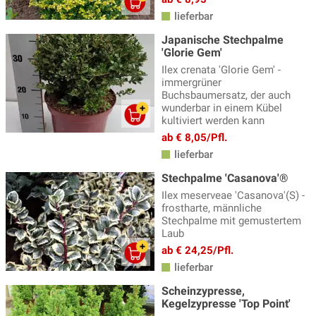
lieferbar
Japanische Stechpalme
'Glorie Gem'
Ilex crenata 'Glorie Gem' -
immergrüner
Buchsbaumersatz, der auch
wunderbar in einem Kübel
kultiviert werden kann
ab € 8,05/Pfl.
lieferbar
Stechpalme 'Casanova'®
Ilex meserveae 'Casanova'(S) -
frostharte, männliche
Stechpalme mit gemustertem
Laub
ab € 24,25/Pfl.
lieferbar
Scheinzypresse,
Kegelzypresse 'Top Point'