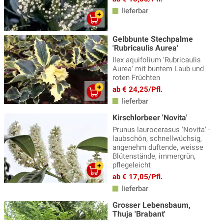
lieferbar
Gelbbunte Stechpalme
'Rubricaulis Aurea'
Ilex aquifolium 'Rubricaulis
Aurea' mit buntem Laub und
roten Früchten
ab € 24,25/Pfl.
lieferbar
Kirschlorbeer 'Novita'
Prunus laurocerasus 'Novita' -
laubschön, schnellwüchsig,
angenehm duftende, weisse
Blütenstände, immergrün,
pflegeleicht
ab € 17,05/Pfl.
lieferbar
Grosser Lebensbaum,
Thuja 'Brabant'