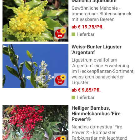
Mahonia aquifolium
Gewöhnliche Mahonie -
immergrüner Blütenschmuck
mit essbaren Beeren
ab € 19,75/Pfl.
lieferbar
Weiss-Bunter Liguster
'Argentum'
Ligustrum ovalifolium
'Argentum' eine Erweiterung
im Heckenpflanzen-Sortiment,
weiss-grün panaschierter
Liguster
ab € 9,85/Pfl.
lieferbar
Heiliger Bambus,
Himmelsbambus 'Fire
Power'®
Nandina domestica 'Fire
Power'® - kompakter
Farbkünstler mit leuchtend