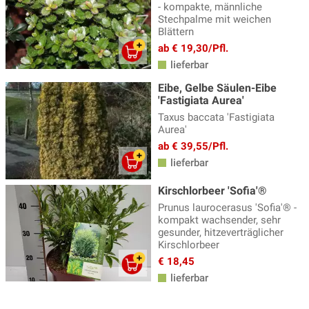
- kompakte, männliche
Stechpalme mit weichen
Blättern
ab € 19,30/Pfl.
lieferbar
Eibe, Gelbe Säulen-Eibe
'Fastigiata Aurea'
Taxus baccata 'Fastigiata
Aurea'
ab € 39,55/Pfl.
lieferbar
Kirschlorbeer 'Sofia'®
Prunus laurocerasus 'Sofia'® -
kompakt wachsender, sehr
gesunder, hitzeverträglicher
Kirschlorbeer
€ 18,45
lieferbar