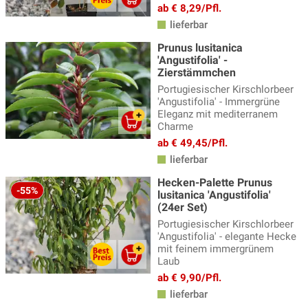
ab € 8,29/Pfl.
lieferbar
Prunus lusitanica
'Angustifolia' -
Zierstämmchen
Portugiesischer Kirschlorbeer
'Angustifolia' - Immergrüne
Eleganz mit mediterranem
Charme
ab € 49,45/Pfl.
lieferbar
Hecken-Palette Prunus
-55%
lusitanica 'Angustifolia'
(24er Set)
Portugiesischer Kirschlorbeer
'Angustifolia' - elegante Hecke
mit feinem immergrünem
Laub
ab € 9,90/Pfl.
lieferbar