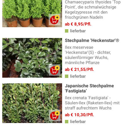
Chamaecyparis thyoides 'Top
Point', die schmalwüchsige
Kegelzypresse mit den
frischgrünen Nadeln
ab € 8,95/Pfl.
lieferbar
Stechpalme 'Heckenstar'®
Ilex meserveae
'Heckenstar'(S) - dichter,
säulenförmiger Wuchs,
männliche Pflanze
ab € 21,55/Pfl.
lieferbar
Japanische Stechpalme
'Fastigiata'
Ilex crenata 'Fastigiata' -
Säulen-Ilex (Raketen-Ilex) mit
straff aufrechtem Wuchs
ab € 10,30/Pfl.
lieferbar