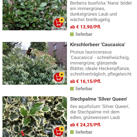
Berberis buxifolia 'Nana' bildet
ein immergrünes,
dunkelgrünes Laub und
wächst breitkugelig.
ab € 13,90/Pfl.
lieferbar
Kirschlorbeer 'Caucasica'
Prunus laurocerasus
'Caucasica' - schnellwüchsig,
immergrüne, glänzende
Blätter, ideale Heckenpflanze,
schnittverträglich, pflegeleicht
ab € 16,15/Pfl.
lieferbar
Stechpalme 'Silver Queen'
Ilex aquifolium 'Silver Queen',
die Stechpalme mit dem
edlen, grünweissen Laub
ab € 24,25/Pfl.
lieferbar