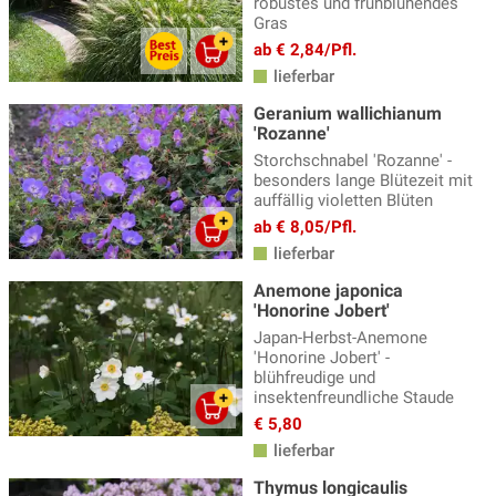
robustes und frühblühendes
Gras
ab € 2,84/Pfl.
lieferbar
Geranium wallichianum
'Rozanne'
Storchschnabel 'Rozanne' -
besonders lange Blütezeit mit
auffällig violetten Blüten
ab € 8,05/Pfl.
lieferbar
Anemone japonica
'Honorine Jobert'
Japan-Herbst-Anemone
'Honorine Jobert' -
blühfreudige und
insektenfreundliche Staude
€ 5,80
lieferbar
Thymus longicaulis