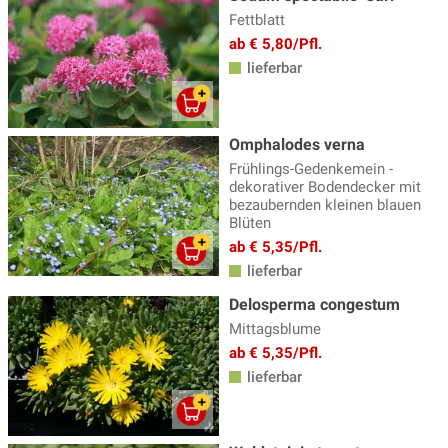
Fettblatt
ab € 5,80/Pfl.
lieferbar
Omphalodes verna
Frühlings-Gedenkemein -
dekorativer Bodendecker mit
bezaubernden kleinen blauen
Blüten
ab € 5,35/Pfl.
lieferbar
Delosperma congestum
Mittagsblume
ab € 5,35/Pfl.
lieferbar