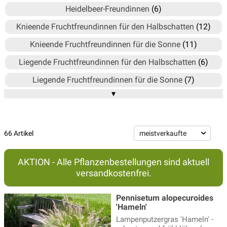
Heidelbeer-Freundinnen
(6)
Knieende Fruchtfreundinnen für den Halbschatten
(12)
Knieende Fruchtfreundinnen für die Sonne
(11)
Liegende Fruchtfreundinnen für den Halbschatten
(6)
Liegende Fruchtfreundinnen für die Sonne
(7)
▾
Nützliche Fruchtfreundinnen - essbare Stauden
(5)
Nützliche Fruchtfreundinnen - Küchenkräuter
(4)
Stehende Fruchtfreundinnen
(8)
66 Artikel
Topf-Freundinnen
(4)
AKTION - Alle Pflanzenbestellungen sind aktuell
versandkostenfrei.
Pennisetum alopecuroides
'Hameln'
Lampenputzergras 'Hameln' -