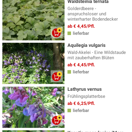
Waldsteinia ternata
Golderdbeere -
anspruchsloser und
winterharter Bodendecker
ab € 4,45/Pfl.
lieferbar
Aquilegia vulgaris
Wald-Akelei - Eine Wildstaude
mit zauberhaften Blüten
ab € 4,45/Pfl.
lieferbar
Lathyrus vernus
Frühlingsplatterbse
ab € 6,25/Pfl.
lieferbar