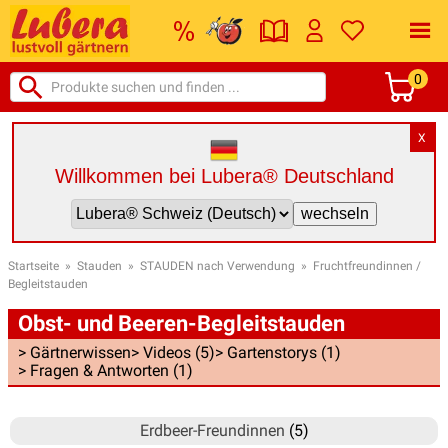
0
X
Willkommen bei Lubera® Deutschland
Startseite
»
Stauden
»
STAUDEN nach Verwendung
»
Fruchtfreundinnen /
Begleitstauden
Obst- und Beeren-Begleitstauden
> Gärtnerwissen
> Videos (5)
> Gartenstorys (1)
> Fragen & Antworten (1)
Erdbeer-Freundinnen
(5)