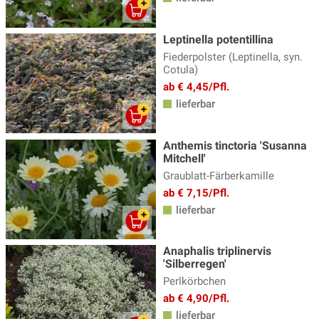
Leptinella potentillina
Fiederpolster (Leptinella, syn.
Cotula)
ab € 4,45/Pfl.
lieferbar
Anthemis tinctoria 'Susanna
Mitchell'
Graublatt-Färberkamille
ab € 7,15/Pfl.
lieferbar
Anaphalis triplinervis
'Silberregen'
Perlkörbchen
ab € 4,90/Pfl.
lieferbar