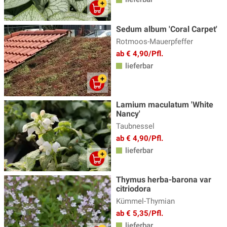
Sedum album 'Coral Carpet'
Rotmoos-Mauerpfeffer
ab € 4,90/Pfl.
lieferbar
Lamium maculatum 'White
Nancy'
Taubnessel
ab € 4,90/Pfl.
lieferbar
Thymus herba-barona var
citriodora
Kümmel-Thymian
ab € 5,35/Pfl.
lieferbar