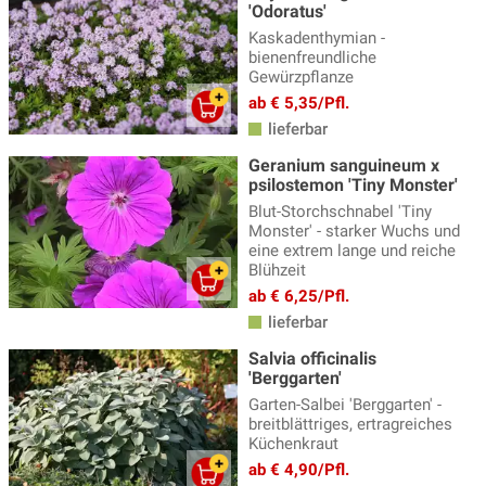
'Odoratus'
Kaskadenthymian -
bienenfreundliche
Gewürzpflanze
ab € 5,35/Pfl.
lieferbar
Geranium sanguineum x
psilostemon 'Tiny Monster'
Blut-Storchschnabel 'Tiny
Monster' - starker Wuchs und
eine extrem lange und reiche
Blühzeit
ab € 6,25/Pfl.
lieferbar
Salvia officinalis
'Berggarten'
Garten-Salbei 'Berggarten' -
breitblättriges, ertragreiches
Küchenkraut
ab € 4,90/Pfl.