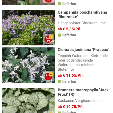
lieferbar
Campanula poscharskyana
'Blauranke'
Hängepolster-Glockenblume
ab € 5,35/Pfl.
lieferbar
Clematis jouiniana 'Praecox'
Teppich-Waldrebe - Kletternde
oder bodendeckende
Waldrebe mit reichem
Blütenflor
ab € 11,65/Pfl.
lieferbar
Brunnera macrophylla 'Jack
Frost' (R)
Kaukasus-Vergissmeinnicht
ab € 10,75/Pfl.
lieferbar