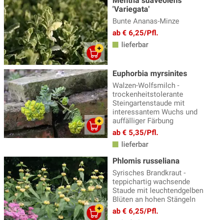
Mentha suaveolens
'Variegata'
Bunte Ananas-Minze
ab € 6,25/Pfl.
lieferbar
Euphorbia myrsinites
Walzen-Wolfsmilch -
trockenheitstolerante
Steingartenstaude mit
interessantem Wuchs und
auffälliger Färbung
ab € 5,35/Pfl.
lieferbar
Phlomis russeliana
Syrisches Brandkraut -
teppichartig wachsende
Staude mit leuchtendgelben
Blüten an hohen Stängeln
ab € 6,25/Pfl.