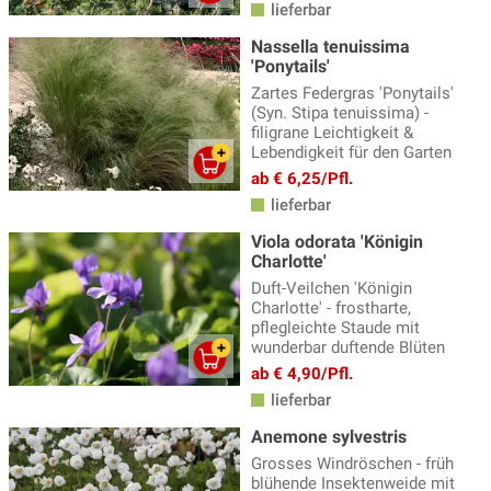
lieferbar
Nassella tenuissima
'Ponytails'
Zartes Federgras 'Ponytails'
(Syn. Stipa tenuissima) -
filigrane Leichtigkeit &
Lebendigkeit für den Garten
ab € 6,25/Pfl.
lieferbar
Viola odorata 'Königin
Charlotte'
Duft-Veilchen 'Königin
Charlotte' - frostharte,
pflegleichte Staude mit
wunderbar duftende Blüten
ab € 4,90/Pfl.
lieferbar
Anemone sylvestris
Grosses Windröschen - früh
blühende Insektenweide mit