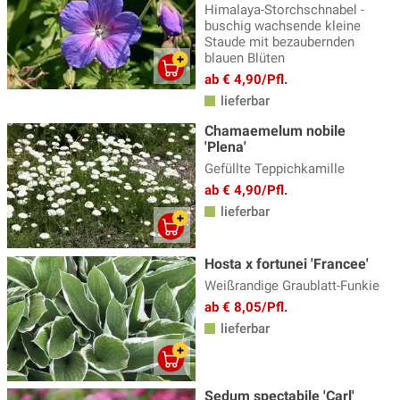
Himalaya-Storchschnabel -
buschig wachsende kleine
Staude mit bezaubernden
blauen Blüten
ab € 4,90/Pfl.
lieferbar
Chamaemelum nobile
'Plena'
Gefüllte Teppichkamille
ab € 4,90/Pfl.
lieferbar
Hosta x fortunei 'Francee'
Weißrandige Graublatt-Funkie
ab € 8,05/Pfl.
lieferbar
Sedum spectabile 'Carl'