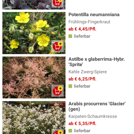
Potentilla neumanniana
Frühlings-Fingerkraut
ab € 4,45/Pfl.
lieferbar
Astilbe x glaberrima-Hybr.
'Sprite'
Kahle Zwerg-Spiere
ab € 6,25/Pfl.
lieferbar
Arabis procurrens 'Glacier'
(gen)
Karpaten-Schaumkresse
ab € 5,35/Pfl.
lieferbar