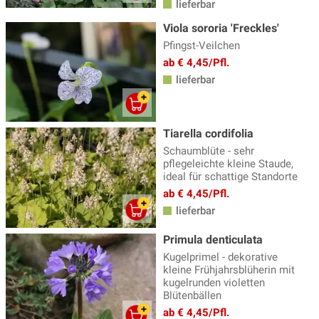
lieferbar
Viola sororia 'Freckles'
Pfingst-Veilchen
ab € 4,45/Pfl.
lieferbar
Tiarella cordifolia
Schaumblüte - sehr
pflegeleichte kleine Staude,
ideal für schattige Standorte
ab € 4,45/Pfl.
lieferbar
Primula denticulata
Kugelprimel - dekorative
kleine Frühjahrsblüherin mit
kugelrunden violetten
Blütenbällen
ab € 4,45/Pfl.