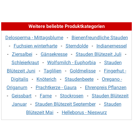
Weitere beliebte Produktkategorien
Delosperma - Mittagsblume
-
Bienenfreundliche Stauden
-
Fuchsien winterharte
-
Sterndolde
-
Indianernessel
-
Ziersalbei
-
Gänsekresse
-
Stauden Blütezeit Juli
-
Schleierkraut
-
Wolfsmilch - Euphorbia
-
Stauden
Blütezeit Juni
-
Taglilien
-
Goldmelisse
-
Fingerhut -
Digitalis
-
Knöterich
-
Staudenbeete
-
Oregano -
Origanum
-
Prachtkerze - Gaura
-
Ehrenpreis Pflanzen
-
Geissbart
-
Farne
-
Stockrosen
-
Stauden Blütezeit
Januar
-
Stauden Blütezeit September
-
Stauden
Blütezeit Mai
-
Helleborus - Nieswurz