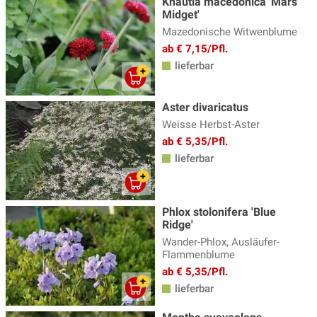
Knautia macedonica 'Mars
Midget'
Mazedonische Witwenblume
ab € 7,15/Pfl.
lieferbar
Aster divaricatus
Weisse Herbst-Aster
ab € 5,35/Pfl.
lieferbar
Phlox stolonifera 'Blue
Ridge'
Wander-Phlox, Ausläufer-
Flammenblume
ab € 5,35/Pfl.
lieferbar