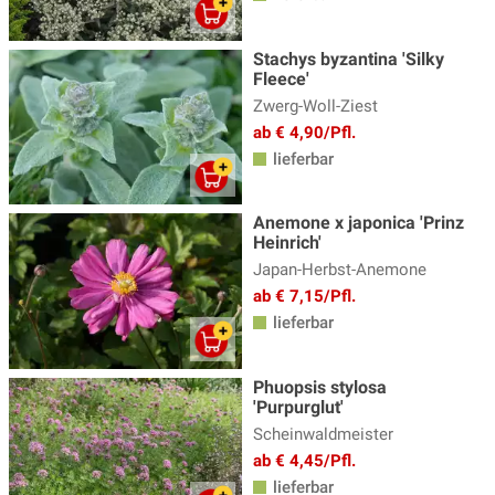
Stachys byzantina 'Silky
Fleece'
Zwerg-Woll-Ziest
ab € 4,90/Pfl.
lieferbar
Anemone x japonica 'Prinz
Heinrich'
Japan-Herbst-Anemone
ab € 7,15/Pfl.
lieferbar
Phuopsis stylosa
'Purpurglut'
Scheinwaldmeister
ab € 4,45/Pfl.
lieferbar