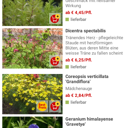
Geschmack mit heilsamer
Wirkung
ab € 4,45/Pfl.
lieferbar
Dicentra spectabilis
Tränendes Herz - pflegeleichte
Staude mit herzförmigen
Blüten, aus deren Mitte eine
weisse Träne zu fallen scheint
ab € 6,25/Pfl.
lieferbar
Coreopsis verticillata
'Grandiflora'
Mädchenauge
ab € 2,84/Pfl.
lieferbar
Geranium himalayense
'Gravetye'