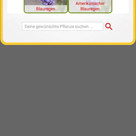
Amerikanischer
Blauregen
Blauregen