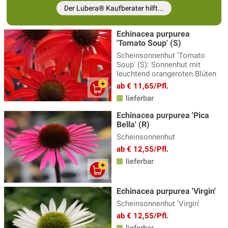
Fuchsien winterharte
(14)
Der Lubera® Kaufberater hilft...
Funkien - Hosta
(34)
Echinacea purpurea
Gamander - Teucrium
(3)
'Tomato Soup' (S)
Gänsekresse
(5)
Scheinsonnenhut 'Tomato
Soup' (S): Sonnenhut mit
Geissbart
(4)
leuchtend orangeroten Blüten
ab € 11,65/Pfl.
Gewürzfenchel
(3)
lieferbar
Glockenblume
(31)
Echinacea purpurea 'Pica
Bella' (R)
Goldmelisse
(4)
Scheinsonnenhut
Helianthus - Staudensonnenblume
(4)
ab € 12,55/Pfl.
Helleborus - Nieswurz
(10)
lieferbar
Heuchera, Heucherella & Tiarella
(28)
Echinacea purpurea 'Virgin'
Indianernessel
(12)
Scheinsonnenhut 'Virgin'
Iris
(33)
ab € 12,55/Pfl.
lieferbar