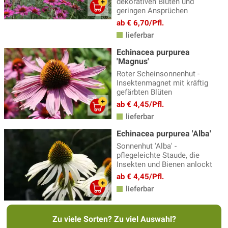
dekorativen Blüten und
geringen Ansprüchen
Eisenhut
(3)
ab € 6,70/Pfl.
Elfenblumen
(13)
lieferbar
Erigeron - Feinstrahlaster
(3)
Echinacea purpurea
'Magnus'
Fackellilie
(9)
Roter Scheinsonnenhut -
Insektenmagnet mit kräftig
Fädige Palmlilie
(1)
gefärbten Blüten
Färberkamille
ab € 4,45/Pfl.
(3)
lieferbar
Farne
(23)
Echinacea purpurea 'Alba'
Fetthenne
(21)
Sonnenhut 'Alba' -
pflegeleichte Staude, die
Fingerhut - Digitalis
(6)
Insekten und Bienen anlockt
Fingerkraut
(9)
ab € 4,45/Pfl.
lieferbar
Flockenblume
(4)
Frauenmantel - Alchemilla
(5)
Zu viele Sorten? Zu viel Auswahl?