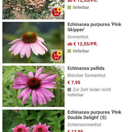
ab € 12,55/Pfl.
Prachtkerze - Gaura
(5)
lieferbar
Prachtscharte - Liatris
(3)
Echinacea purpurea 'Pink
Prachtspiere
(17)
Skipper'
Sonnenhut
Primeln - Primula
(15)
ab € 12,55/Pfl.
Ranunculus - Hahnenfuss
(4)
lieferbar
Reiherschnabel - Erodium
(2)
Echinacea pallida
Rittersporn - Delphinium
(19)
Bleicher Sonnenhut
Salomonssiegel
(3)
€ 7,95
Saxifraga - Steinbrech
(6)
Zur Zeit leider nicht
lieferbar
Schafgarbe
(15)
Schleierkraut
(9)
Echinacea purpurea 'Pink
Double Delight' (S)
Schleifenblume
(3)
Scheinsonnenhut
Silberkerzen
(7)
€ 13,95