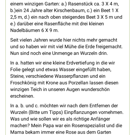
einem winzigen Garten: a.) Rasenstück ca. 3 X 4 m,
b.)ein 24 Jahre alter Kirschenbaum, c.) ein Beet 1 X
2,5 m, d.) ein nach oben steigendes Beet 3 X 5 m und
e.) darüber eine Rasenfläche mit drei kleinen
Nadelbäumen 6 X 9 m.
Seit vielen Jahren wurde hier nichts mehr gemacht
und so haben wir mit viel Mühe die Erde freigemacht.
Nun sind noch eine Unmenge an Wurzeln drin.
In a. hatten wir eine kleine Erdvertiefung in die wir
Folie gelegt und etwas Wasser eingefüllt haben,
Steine, verschiedene Wasserpflanzen und ein
Froschkönig mit Krone aus Porzellan lassen diesen
winzigen Teich in unseren Augen wunderschön
erscheinen.
In a. b. und c. möchten wir nach dem Entfernen der
Wurzeln (Bitte um Tipps) Einpflanzungen vornehmen.
Was und wie sollen wir es als richtige Anfänger
machen? Mein Papa war ein Rosenspezialist und die
Mama bekam immer eine Rose aus dem Garten