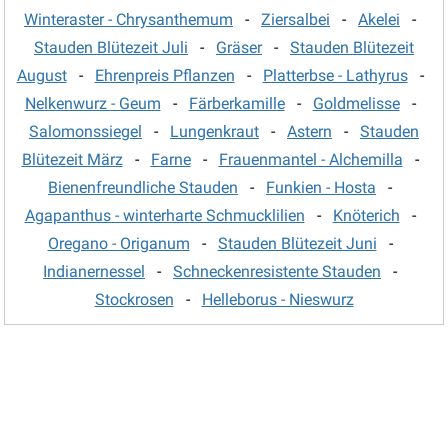
Winteraster - Chrysanthemum
-
Ziersalbei
-
Akelei
-
Stauden Blütezeit Juli
-
Gräser
-
Stauden Blütezeit
August
-
Ehrenpreis Pflanzen
-
Platterbse - Lathyrus
-
Nelkenwurz - Geum
-
Färberkamille
-
Goldmelisse
-
Salomonssiegel
-
Lungenkraut
-
Astern
-
Stauden
Blütezeit März
-
Farne
-
Frauenmantel - Alchemilla
-
Bienenfreundliche Stauden
-
Funkien - Hosta
-
Agapanthus - winterharte Schmucklilien
-
Knöterich
-
Oregano - Origanum
-
Stauden Blütezeit Juni
-
Indianernessel
-
Schneckenresistente Stauden
-
Stockrosen
-
Helleborus - Nieswurz