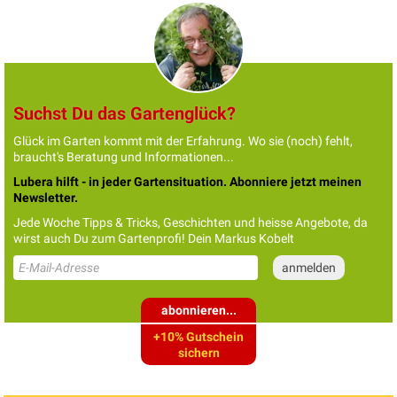
Suchst Du das Gartenglück?
Glück im Garten kommt mit der Erfahrung. Wo sie (noch) fehlt,
braucht's Beratung und Informationen...
Lubera hilft - in jeder Gartensituation. Abonniere jetzt meinen
Newsletter.
Jede Woche Tipps & Tricks, Geschichten und heisse Angebote, da
wirst auch Du zum Gartenprofi! Dein Markus Kobelt
abonnieren...
+10% Gutschein
sichern