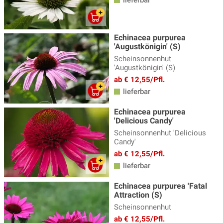
Jakobsleiter
(2)
Kandelaber Ehrenpreis
(4)
Echinacea purpurea
Katzenminze
(14)
'Augustkönigin' (S)
Katzenpfötchen
(2)
Scheinsonnenhut
'Augustkönigin' (S)
Kaukasus Vergissmeinnicht
(8)
ab € 12,55/Pfl.
Knöterich
(15)
lieferbar
Kokardenblume - Gaillardia
(4)
Echinacea purpurea
'Delicious Candy'
Kugeldistel, Echinops
(4)
Scheinsonnenhut 'Delicious
Candy'
Küchenschelle
(3)
ab € 12,55/Pfl.
Lavendel Pflanzen
(18)
lieferbar
Lerchensporn
(3)
Echinacea purpurea 'Fatal
Attraction (S)
Lichtnelke - Lychnis
(5)
Scheinsonnenhut
Lilientraube
(3)
ab € 12,55/Pfl.