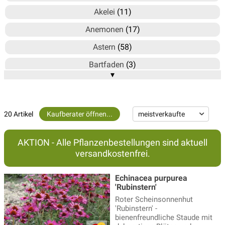
Akelei
(11)
Anemonen
(17)
Astern
(58)
Bartfaden
(3)
▾
Bergminze - Calamintha
(3)
Blausternbusch - Amsonia
(3)
20 Artikel
Kaufberater öffnen...
Bergenie
(15)
Brandkraut
(2)
AKTION - Alle Pflanzenbestellungen sind aktuell
Braunelle
(4)
versandkostenfrei.
Delosperma - Mittagsblume
(6)
Echinacea purpurea
'Rubinstern'
Duftnessel
(4)
Roter Scheinsonnenhut
Echinacea - Sonnenhut
(20)
'Rubinstern' -
bienenfreundliche Staude mit
Ehrenpreis Pflanzen
(17)