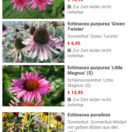
Zur Zeit leider nicht
Skabiose
(7)
lieferbar
Sonnenauge - Heliopsis
(3)
Echinacea purpurea 'Green
Twister'
Sonnenbraut - Helenium
(17)
Sonnenhut 'Green Twister'
Sonnenhut - Rudbeckia
(8)
€ 6,95
Sonnenröschen - Helianthemum
(13)
Zur Zeit leider nicht
lieferbar
Spornblume
(2)
Echinacea purpurea 'Little
Staudenclematis
(11)
Magnus' (S)
Scheinsonnenhut 'Little
Staudenhibiskus
(13)
Magnus' (S)
Sterndolde
(8)
€ 13,95
Zur Zeit leider nicht
Stockrosen
(11)
lieferbar
Storchschnabel
(54)
Echinacea paradoxa
Sonnenhut: Sonnenhut-Wildart
Sumpfdotterblume - Caltha
(3)
mit gelben Blüten aus den