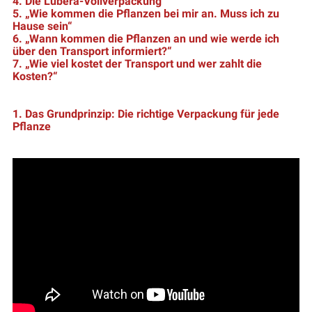
4. Die Lubera-Vollverpackung
5. „Wie kommen die Pflanzen bei mir an. Muss ich zu
Hause sein“
6. „Wann kommen die Pflanzen an und wie werde ich
über den Transport informiert?“
7. „Wie viel kostet der Transport und wer zahlt die
Kosten?“
1. Das Grundprinzip: Die richtige Verpackung für jede
Pflanze