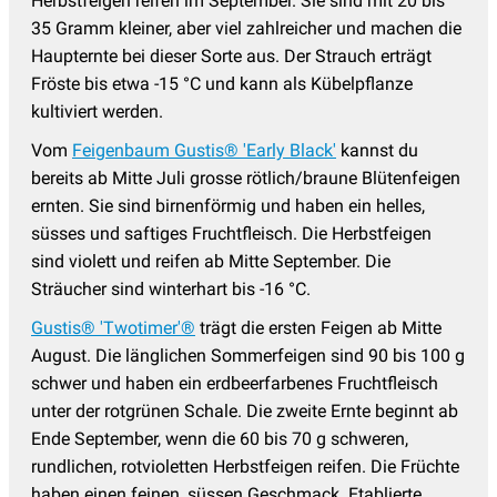
Herbstfeigen reifen im September. Sie sind mit 20 bis
35 Gramm kleiner, aber viel zahlreicher und machen die
Haupternte bei dieser Sorte aus. Der Strauch erträgt
Fröste bis etwa -15 °C und kann als Kübelpflanze
kultiviert werden.
Vom
Feigenbaum Gustis® 'Early Black'
kannst du
bereits ab Mitte Juli grosse rötlich/braune Blütenfeigen
ernten. Sie sind birnenförmig und haben ein helles,
süsses und saftiges Fruchtfleisch. Die Herbstfeigen
sind violett und reifen ab Mitte September. Die
Sträucher sind winterhart bis -16 °C.
Gustis® 'Twotimer'®
trägt die ersten Feigen ab Mitte
August. Die länglichen Sommerfeigen sind 90 bis 100 g
schwer und haben ein erdbeerfarbenes Fruchtfleisch
unter der rotgrünen Schale. Die zweite Ernte beginnt ab
Ende September, wenn die 60 bis 70 g schweren,
rundlichen, rotvioletten Herbstfeigen reifen. Die Früchte
haben einen feinen, süssen Geschmack. Etablierte