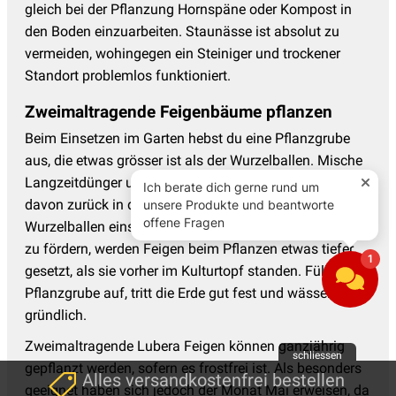
gleich bei der Pflanzung Hornspäne oder Kompost in
den Boden einzuarbeiten. Staunässe ist absolut zu
vermeiden, wohingegen ein Steiniger und trockener
Standort problemlos funktioniert.
Zweimaltragende Feigenbäume pflanzen
Beim Einsetzen im Garten hebst du eine Pflanzgrube
aus, die etwas grösser ist als der Wurzelballen. Mische
Langzeitdünger unter den Erdaushub und gib etwas
davon zurück in das Loch, bevor du den gewässerten
Wurzelballen einsetzt. Um die Bildung von Bodentrieben
zu fördern, werden Feigen beim Pflanzen etwas tiefer
gesetzt, als sie vorher im Kulturtopf standen. Fülle die
Pflanzgrube auf, tritt die Erde gut fest und wässere
gründlich.
Zweimaltragende Lubera Feigen können ganzjährig
schliessen
gepflanzt werden, sofern es frostfrei ist. Als besonders
Alles versandkostenfrei bestellen
geeignet haben sich jedoch der Monat Mai erweisen, da