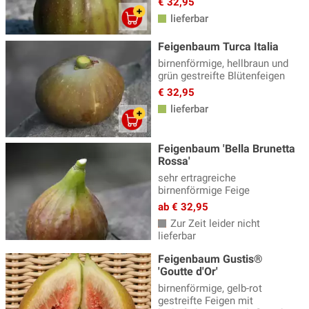
€ 32,95
lieferbar
Feigenbaum Turca Italia
birnenförmige, hellbraun und
grün gestreifte Blütenfeigen
€ 32,95
lieferbar
Feigenbaum 'Bella Brunetta
Rossa'
sehr ertragreiche
birnenförmige Feige
ab € 32,95
Zur Zeit leider nicht
lieferbar
Feigenbaum Gustis®
'Goutte d'Or'
birnenförmige, gelb-rot
gestreifte Feigen mit