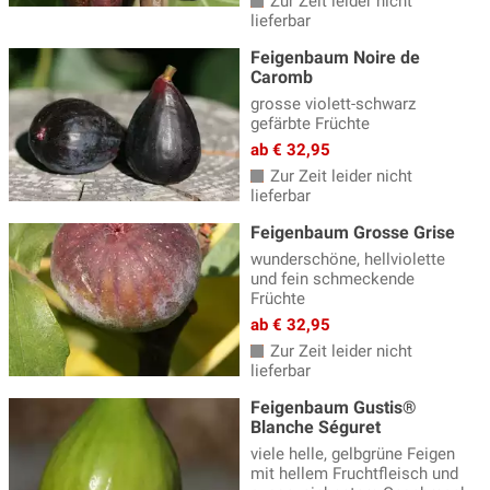
Zur Zeit leider nicht
lieferbar
Feigenbaum Noire de
Caromb
grosse violett-schwarz
gefärbte Früchte
ab € 32,95
Zur Zeit leider nicht
lieferbar
Feigenbaum Grosse Grise
wunderschöne, hellviolette
und fein schmeckende
Früchte
ab € 32,95
Zur Zeit leider nicht
lieferbar
Feigenbaum Gustis®
Blanche Séguret
viele helle, gelbgrüne Feigen
mit hellem Fruchtfleisch und