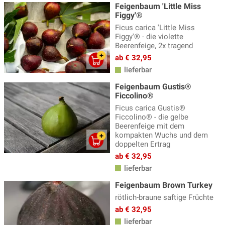
Feigenbaum 'Little Miss
Figgy'®
Ficus carica 'Little Miss
Figgy'® - die violette
Beerenfeige, 2x tragend
ab € 32,95
lieferbar
Feigenbaum Gustis®
Ficcolino®
Ficus carica Gustis®
Ficcolino® - die gelbe
Beerenfeige mit dem
kompakten Wuchs und dem
doppelten Ertrag
ab € 32,95
lieferbar
Feigenbaum Brown Turkey
rötlich-braune saftige Früchte
ab € 32,95
lieferbar