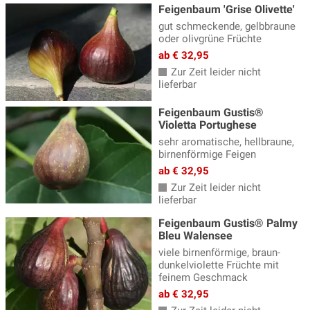
Feigenbaum 'Grise Olivette'
gut schmeckende, gelbbraune
oder olivgrüne Früchte
ab € 32,95
Zur Zeit leider nicht
lieferbar
Feigenbaum Gustis®
Violetta Portughese
sehr aromatische, hellbraune,
birnenförmige Feigen
ab € 32,95
Zur Zeit leider nicht
lieferbar
Feigenbaum Gustis® Palmy
Bleu Walensee
viele birnenförmige, braun-
dunkelviolette Früchte mit
feinem Geschmack
ab € 32,95