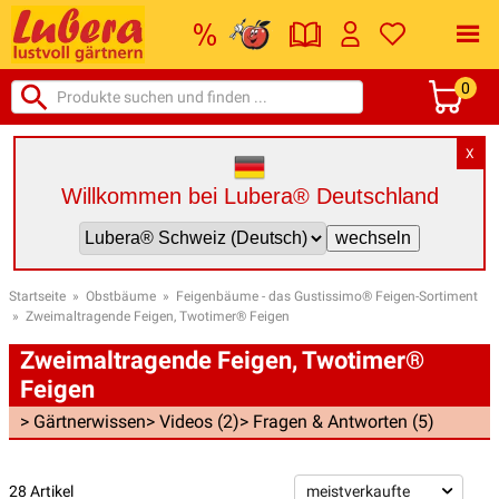
0
X
Willkommen bei Lubera® Deutschland
Startseite
»
Obstbäume
»
Feigenbäume - das Gustissimo® Feigen-Sortiment
»
Zweimaltragende Feigen, Twotimer® Feigen
Zweimaltragende Feigen, Twotimer®
Feigen
> Gärtnerwissen
> Videos (2)
> Fragen & Antworten (5)
28 Artikel