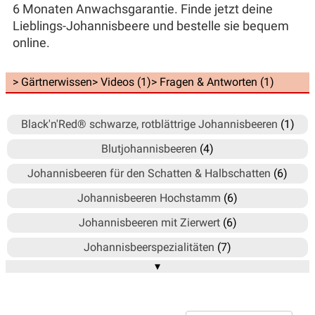
6 Monaten Anwachsgarantie. Finde jetzt deine
Lieblings-Johannisbeere und bestelle sie bequem
online.
> Gärtnerwissen
> Videos (1)
> Fragen & Antworten (1)
Black'n'Red® schwarze, rotblättrige Johannisbeeren
(1)
Blutjohannisbeeren
(4)
Johannisbeeren für den Schatten & Halbschatten
(6)
Johannisbeeren Hochstamm
(6)
Johannisbeeren mit Zierwert
(6)
Johannisbeerspezialitäten
(7)
▾
Rote Johannisbeeren
(12)
Weisse Johannisbeeren (Ribest)
(4)