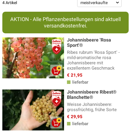
Schwarze Johannisbeeren (Cassissima®)
(14)
4 Artikel
Saure Johannisbeeren
(4)
AKTION - Alle Pflanzenbestellungen sind aktuell
Süsse Johannisbeeren
(7)
versandkostenfrei.
Zwerg-Johannisbeere
(4)
Johannisbeere 'Rosa
Sport'®
Ribes rubrum 'Rosa Sport' -
mild-aromatische rosa
Johannisbeere mit
exzellentem Geschmack
€ 21,95
lieferbar
Johannisbeere Ribest®
Blanchette®
Weisse Johannisbeere:
grossfrüchtig, frühe Sorte
€ 29,95
lieferbar