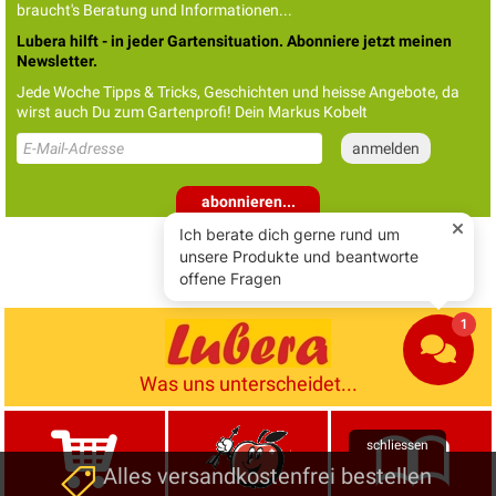
braucht's Beratung und Informationen...
Lubera hilft - in jeder Gartensituation. Abonniere jetzt meinen
Newsletter.
Jede Woche Tipps & Tricks, Geschichten und heisse Angebote, da
wirst auch Du zum Gartenprofi! Dein Markus Kobelt
abonnieren...
+10% Gutschein
sichern
Was uns unterscheidet...
schliessen
Alles versandkostenfrei bestellen