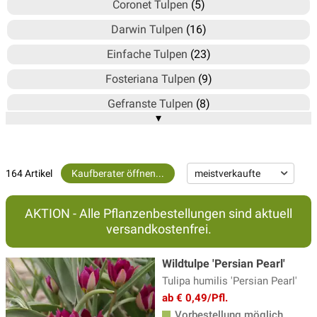
Coronet Tulpen
(5)
Darwin Tulpen
(16)
Einfache Tulpen
(23)
Fosteriana Tulpen
(9)
Gefranste Tulpen
(8)
▾
Gefüllte Tulpen
(17)
Lilienblütige Tulpen
(12)
164 Artikel
Kaufberater öffnen...
Mehrblütige Tulpen
(7)
Papageien Tulpen
(9)
AKTION - Alle Pflanzenbestellungen sind aktuell
Triumph Tulpen
(21)
versandkostenfrei.
Tulpen Mischungen
(11)
Wildtulpe 'Persian Pearl'
Tulpen nach Farben
(35)
Tulipa humilis 'Persian Pearl'
ab € 0,49/Pfl.
Viridiflora Tulpen - Grüne Tulpen
(5)
Vorbestellung möglich