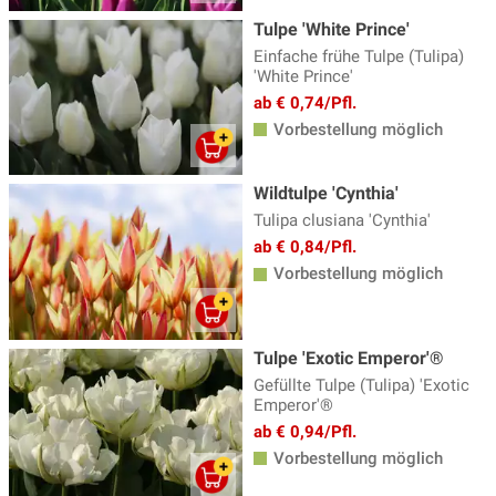
Tulpe 'White Prince'
Einfache frühe Tulpe (Tulipa)
'White Prince'
ab € 0,74/Pfl.
Vorbestellung möglich
Wildtulpe 'Cynthia'
Tulipa clusiana 'Cynthia'
ab € 0,84/Pfl.
Vorbestellung möglich
Tulpe 'Exotic Emperor'®
Gefüllte Tulpe (Tulipa) 'Exotic
Emperor'®
ab € 0,94/Pfl.
Vorbestellung möglich