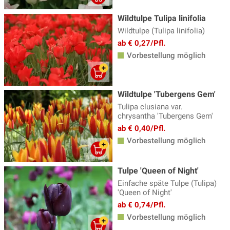
Wildtulpe Tulipa linifolia
Wildtulpe (Tulipa linifolia)
ab € 0,27/Pfl.
Vorbestellung möglich
Wildtulpe 'Tubergens Gem'
Tulipa clusiana var.
chrysantha 'Tubergens Gem'
ab € 0,40/Pfl.
Vorbestellung möglich
Tulpe 'Queen of Night'
Einfache späte Tulpe (Tulipa)
'Queen of Night'
ab € 0,74/Pfl.
Vorbestellung möglich