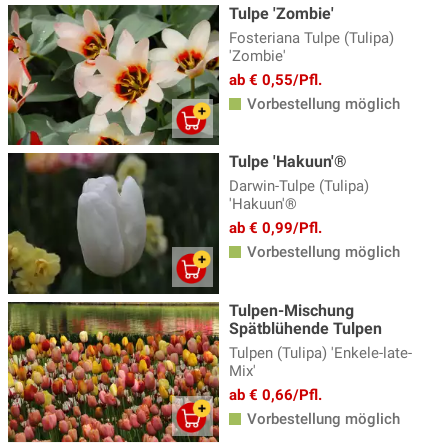
Tulpe 'Zombie'
Fosteriana Tulpe (Tulipa)
'Zombie'
ab € 0,55/Pfl.
Vorbestellung möglich
Tulpe 'Hakuun'®
Darwin-Tulpe (Tulipa)
'Hakuun'®
ab € 0,99/Pfl.
Vorbestellung möglich
Tulpen-Mischung
Spätblühende Tulpen
Tulpen (Tulipa) 'Enkele-late-
Mix'
ab € 0,66/Pfl.
Vorbestellung möglich