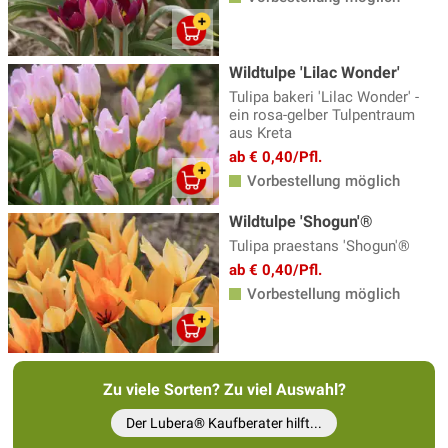
Wildtulpen
(25)
Wildtulpe 'Lilac Wonder'
Tulipa bakeri 'Lilac Wonder' -
ein rosa-gelber Tulpentraum
aus Kreta
ab € 0,40/Pfl.
Vorbestellung möglich
Wildtulpe 'Shogun'®
Tulipa praestans 'Shogun'®
ab € 0,40/Pfl.
Vorbestellung möglich
Zu viele Sorten? Zu viel Auswahl?
Der Lubera® Kaufberater hilft...