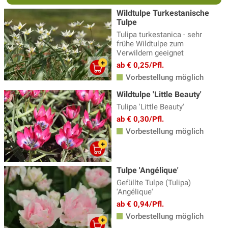
Wildtulpe Turkestanische
Tulpe
Tulipa turkestanica - sehr
frühe Wildtulpe zum
Verwildern geeignet
ab € 0,25/Pfl.
Vorbestellung möglich
Wildtulpe 'Little Beauty'
Tulipa 'Little Beauty'
ab € 0,30/Pfl.
Vorbestellung möglich
Tulpe 'Angélique'
Gefüllte Tulpe (Tulipa)
'Angélique'
ab € 0,94/Pfl.
Vorbestellung möglich