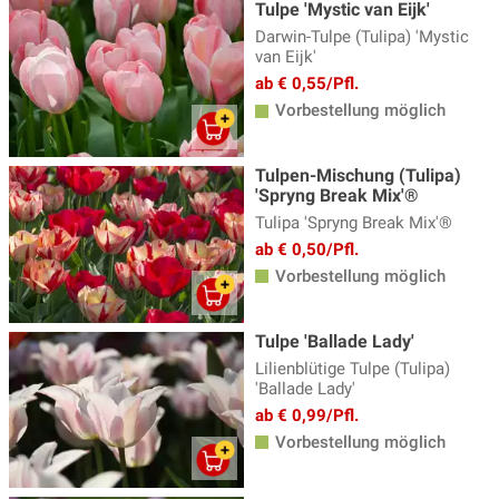
Tulpe 'Mystic van Eijk'
Darwin-Tulpe (Tulipa) 'Mystic
van Eijk'
ab € 0,55/Pfl.
Vorbestellung möglich
Tulpen-Mischung (Tulipa)
'Spryng Break Mix'®
Tulipa 'Spryng Break Mix'®
ab € 0,50/Pfl.
Vorbestellung möglich
Tulpe 'Ballade Lady'
Lilienblütige Tulpe (Tulipa)
'Ballade Lady'
ab € 0,99/Pfl.
Vorbestellung möglich