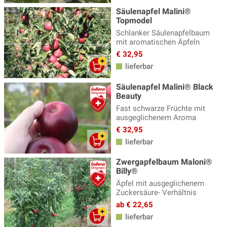
Säulenapfel Malini®
Topmodel
Schlanker Säulenapfelbaum
mit aromatischen Äpfeln
€ 32,95
lieferbar
Säulenapfel Malini® Black
Beauty
Fast schwarze Früchte mit
ausgeglichenem Aroma
€ 32,95
lieferbar
Zwergapfelbaum Maloni®
Billy®
Äpfel mit ausgeglichenem
Zuckersäure- Verhältnis
ab € 22,65
lieferbar