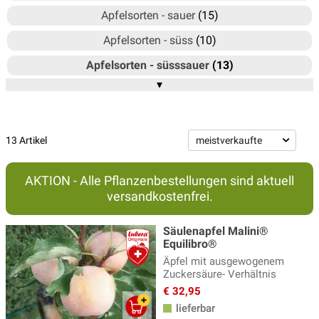
Apfelsorten - sauer
(15)
Apfelsorten - süss
(10)
Apfelsorten - süsssauer
(13)
▾
Gelbe Äpfel - Bionda®
(3)
Herbstäpfel
(20)
Kinder-Apfelbäume
(13)
13 Artikel
Paradis®-Äpfel
(20)
AKTION - Alle Pflanzenbestellungen sind aktuell
Rotfleischige Äpfel - Redloves®
(7)
versandkostenfrei.
Sommeräpfel
(7)
Säulenapfel Malini®
Säulenapfelbaum - Malini
(11)
Equilibro®
Äpfel mit ausgewogenem
Säulenäpfel mit rotfl. Äpfeln - Redini®
(1)
Zuckersäure- Verhältnis
Winteräpfel
(18)
€ 32,95
lieferbar
Zier- und Hängeapfelbäume
(14)