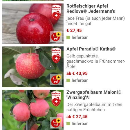
Rotfleischiger Apfel
Redlove® Jedermann's
jede Frau (ja auch jeder Mann)
findet ihn gut
€ 27,45
lieferbar
Apfel Paradis® Katka®
Gelb gepunktete,
geschmackvolle Frühsommer-
Äpfel
ab € 43,95
lieferbar
Zwergapfelbaum Maloni®
'Winzling'®
Der Zwergapfelbaum mit den
saftigen Früchtchen
ab € 27,45
lieferbar