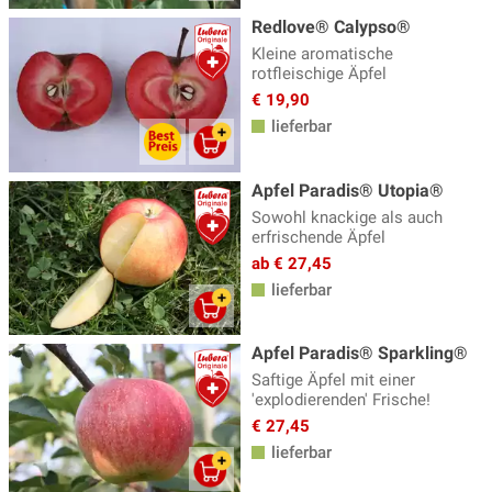
Redlove® Calypso®
Zwergapfelbaum
(5)
Kleine aromatische
rotfleischige Äpfel
€ 19,90
lieferbar
Apfel Paradis® Utopia®
Sowohl knackige als auch
erfrischende Äpfel
ab € 27,45
lieferbar
Apfel Paradis® Sparkling®
Saftige Äpfel mit einer
'explodierenden' Frische!
€ 27,45
lieferbar