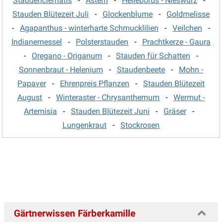
Staudenclematis
-
Astern
-
Helleborus - Nieswurz
-
Stauden Blütezeit Juli
-
Glockenblume
-
Goldmelisse
Gamander - Teucrium
(3)
-
Agapanthus - winterharte Schmucklilien
-
Veilchen
-
Gänsekresse
(5)
Indianernessel
-
Polsterstauden
-
Prachtkerze - Gaura
Geissbart
(4)
-
Oregano - Origanum
-
Stauden für Schatten
-
Gewürzfenchel
(3)
Sonnenbraut - Helenium
-
Staudenbeete
-
Mohn -
Papaver
-
Ehrenpreis Pflanzen
-
Stauden Blütezeit
Glockenblume
(31)
August
-
Winteraster - Chrysanthemum
-
Wermut -
Goldmelisse
(4)
Artemisia
-
Stauden Blütezeit Juni
-
Gräser
-
Helianthus - Staudensonnenblume
(4)
Lungenkraut
-
Stockrosen
Helleborus - Nieswurz
(10)
Heuchera, Heucherella & Tiarella
(28)
Indianernessel
(12)
Iris
(33)
Jakobsleiter
(2)
Gärtnerwissen Färberkamille