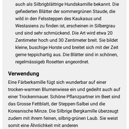
auch als Silbrigblättrige Hundskamille bekannt. Die
Tränendes Herz - Dicentra
(4)
gefiederten Blätter der sommergrünen Staude, die
wild in den Felssteppen des Kaukasus und
Trollblume
(2)
Westasiens zu finden ist, erscheinen in Silbergrau
Veilchen
(6)
und sind sehr schmückend. Die Art wird etwa 20
Wermut - Artemisia
(9)
Zentimeter hoch und 30 Zentimeter breit. Sie bildet
kleine, buschige Horste und breitet sich mit der Zeit
Wiesenknopf - Sanguisorba
(10)
gerne teppichartig aus. Die Blätter sind in schönen,
Wiesenraute
(8)
regelmässigeb Rosetten angeordnet.
Winteraster - Chrysanthemum
(12)
Verwendung
Wolfsmilch - Euphorbia
(13)
Eine Färberkamille fügt sich wunderbar auf einer
Ziersalbei
(15)
trocken-warmen Blumenwiese ein und gedeiht auch auf
einer Trockenmauer. Schöne Pflanzpartner im Beet sind
Ziest - Stachys
(5)
das Grosse Fettblatt, der Steppen-Salbei und die
Koreanische Minze. Die Silbrige Bergkamille überzeugt
zudem mit ihrem feinen, silbrig-grünen Laub. Sie weist
somit eine Ähnlichkeit mit anderen