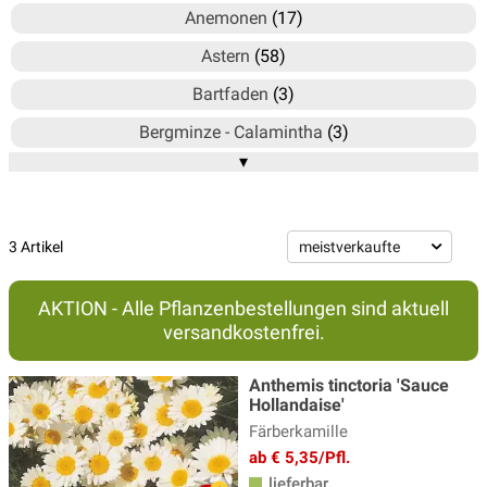
Anemonen
(17)
Astern
(58)
Bartfaden
(3)
Bergminze - Calamintha
(3)
▾
Blausternbusch - Amsonia
(3)
Bergenie
(15)
Brandkraut
(2)
3 Artikel
Braunelle
(4)
AKTION - Alle Pflanzenbestellungen sind aktuell
Delosperma - Mittagsblume
(6)
versandkostenfrei.
Duftnessel
(4)
Anthemis tinctoria 'Sauce
Echinacea - Sonnenhut
(20)
Hollandaise'
Färberkamille
Ehrenpreis Pflanzen
(17)
ab € 5,35/Pfl.
Eisenhut
(3)
lieferbar