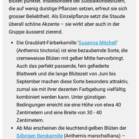
Blüten punktet. Insbesondere bei Südbalkonbesitzern,
Sonnenauge - Heliopsis
(3)
die auf wenig durstige Pflanzen setzen, erfreut sie sich
grosser Beliebtheit. Als Einzelpflanze setzt die Staude
Sonnenbraut - Helenium
(17)
überall schöne Akzente – sie wirkt aber auch in der
Sonnenhut - Rudbeckia
(8)
Gruppe äusserst zierend.
Sonnenröschen - Helianthemum
(13)
Die Graublatt-Färberkamille '
Susanna Mitchell
'
(Anthemis tinctoria) ist eine bezaubernde Sorte, die
Spornblume
(2)
cremeweisse Blüten mit gelber Mitte hervorbringt.
Staudenclematis
(11)
Auch das perfekt passende, fein gefiederte
Staudenhibiskus
(13)
Blattwerk und die lange Blütezeit von Juni bis
September machen diese Sorte besonders attraktiv,
Sterndolde
(8)
zumal sie mit ihrer dezenten Farbgebung vielfältig
Stockrosen
(11)
kombiniert werden kann. Unter günstigen
Bedingungen erreicht sie eine Höhe von etwa 40
Storchschnabel
(54)
Zentimetern und eine Breite von 30 - 40
Sumpfdotterblume - Caltha
(3)
Zentimetern.
Taglilien
(38)
Ab Mai erscheinen die leuchtend-gelben Blüten der
Silbrigen Bergkamille
(Anthemis marschalliana) –
Thymian - Thymus
(19)