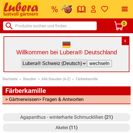
0
X
Willkommen bei Lubera® Deutschland
Startseite
»
Stauden
»
Alle Stauden (A-Z)
»
Färberkamille
Färberkamille
> Gärtnerwissen
> Fragen & Antworten
Agapanthus - winterharte Schmucklilien
(21)
Akelei
(11)