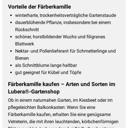
Prachtscharte - Liatris
(3)
Vorteile der Färberkamille
Prachtspiere
(17)
winterharte, trockenheitsverträgliche Gartenstaude
dauerblühende Pflanze, insbesondere bei einem
Primeln - Primula
(15)
Rückschnitt
Ranunculus - Hahnenfuss
(4)
schöner, horstbildender Wuchs und filigranes
Blattwerk
Reiherschnabel - Erodium
(2)
Nektar- und Pollenlieferant für Schmetterlinge und
Rittersporn - Delphinium
(19)
Bienen
Salomonssiegel
(3)
als Schnittblume lange haltbar
gut geeignet für Kübel und Töpfe
Saxifraga - Steinbrech
(6)
Färberkamille kaufen – Arten und Sorten im
Schafgarbe
(15)
Lubera®-Gartenshop
Schleierkraut
(9)
Ob in einem naturnahen Garten, im Kiesbeet oder im
Schleifenblume
(3)
pflegeleichten Balkonkasten: Wenn Sie eine
Färberkamille kaufen, erhalten Sie eine genügsame
Silberkerzen
(7)
Vetreterin, die mit ihren leuchtenden, körbchenförmigen
Skabiose
(7)