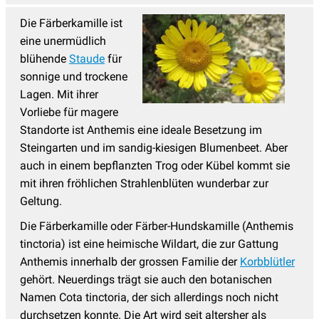
Kandelaber Ehrenpreis
(4)
Die Färberkamille ist
Katzenminze
(14)
eine unermüdlich
Katzenpfötchen
(2)
blühende
Staude
für
Kaukasus Vergissmeinnicht
(8)
sonnige und trockene
Lagen. Mit ihrer
Knöterich
(15)
Vorliebe für magere
Kokardenblume - Gaillardia
(4)
Standorte ist Anthemis eine ideale Besetzung im
Steingarten und im sandig-kiesigen Blumenbeet. Aber
Kugeldistel, Echinops
(4)
auch in einem bepflanzten Trog oder Kübel kommt sie
Küchenschelle
(3)
mit ihren fröhlichen Strahlenblüten wunderbar zur
Lavendel Pflanzen
(18)
Geltung.
Lerchensporn
(3)
Die Färberkamille oder Färber-Hundskamille (Anthemis
tinctoria) ist eine heimische Wildart, die zur Gattung
Lichtnelke - Lychnis
(5)
Anthemis innerhalb der grossen Familie der
Korbblütler
Lilientraube
(3)
gehört. Neuerdings trägt sie auch den botanischen
Namen Cota tinctoria, der sich allerdings noch nicht
Lungenkraut
(8)
durchsetzen konnte. Die Art wird seit altersher als