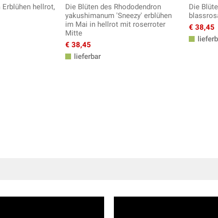
 Erblühen hellrot,
Die Blüten des Rhododendron
Die Blüt
yakushimanum 'Sneezy' erblühen
blassros
im Mai in hellrot mit roserroter
€ 38,45
Mitte
lieferb
€ 38,45
lieferbar