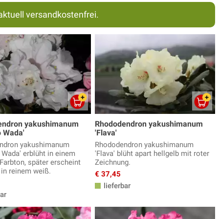
aktuell versandkostenfrei.
endron yakushimanum
Rhododendron yakushimanum
o Wada'
'Flava'
ndron yakushimanum
Rhododendron yakushimanum
o Wada' erblüht in einem
'Flava' blüht apart hellgelb mit roter
Farbton, später erscheint
Zeichnung.
 in reinem weiß.
€ 37,45
lieferbar
ar