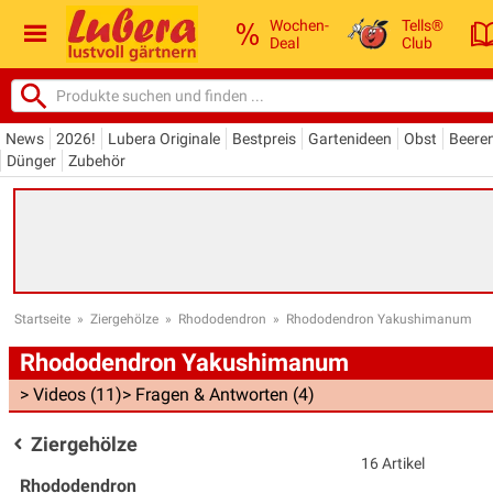
Wochen-
Tells®
Deal
Club
News
2026!
Lubera Originale
Bestpreis
Gartenideen
Obst
Beere
Dünger
Zubehör
Startseite
»
Ziergehölze
»
Rhododendron
»
Rhododendron Yakushimanum
Rhododendron Yakushimanum
> Videos (11)
> Fragen & Antworten (4)
Ziergehölze
16 Artikel
Rhododendron