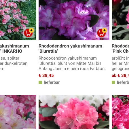
yakushimanum
Rhododendron yakushimanum
Rhodod
g' INKARHO
'Blurettia'
'Pink Ch
osa, später
Rhododendron yakushimanum
erblüht 
er dunkelroten
'Blurettia' blüht von Mitte Mai bis
heller Mi
ern
Anfang Juni in einem rosa Farbton.
gelbgrün
€ 38,45
ab € 38,
lieferbar
lieferb