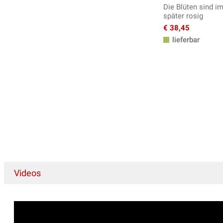
Die Blüten sind im
später rosig
€ 38,45
lieferbar
Videos