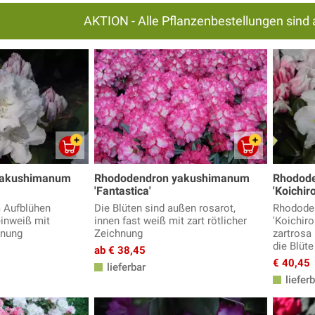
AKTION - Alle Pflanzenbestellungen sind 
yakushimanum
Rhododendron yakushimanum
Rhodod
'Fantastica'
'Koichir
m Aufblühen
Die Blüten sind außen rosarot,
Rhodode
einweiß mit
innen fast weiß mit zart rötlicher
'Koichir
hnung
Zeichnung
zartrosa 
die Blüte
ab € 38,45
€ 40,45
lieferbar
lieferb