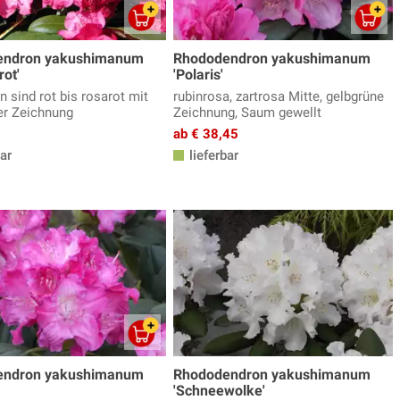
endron yakushimanum
Rhododendron yakushimanum
ot'
'Polaris'
n sind rot bis rosarot mit
rubinrosa, zartrosa Mitte, gelbgrüne
er Zeichnung
Zeichnung, Saum gewellt
ab € 38,45
ar
lieferbar
endron yakushimanum
Rhododendron yakushimanum
'Schneewolke'