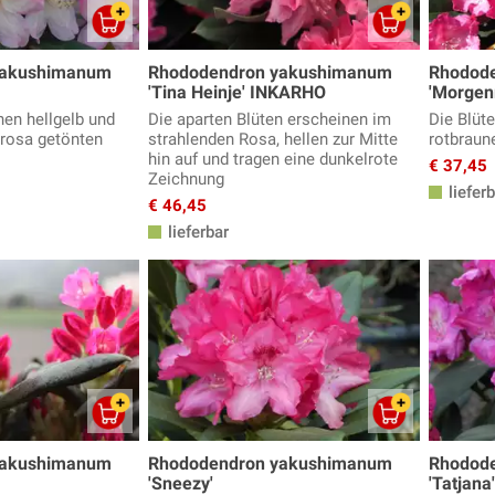
yakushimanum
Rhododendron yakushimanum
Rhodod
'Tina Heinje' INKARHO
'Morgenr
nen hellgelb und
Die aparten Blüten erscheinen im
Die Blüte
srosa getönten
strahlenden Rosa, hellen zur Mitte
rotbraun
hin auf und tragen eine dunkelrote
€ 37,45
Zeichnung
lieferb
€ 46,45
lieferbar
yakushimanum
Rhododendron yakushimanum
Rhodod
'Sneezy'
'Tatjana'