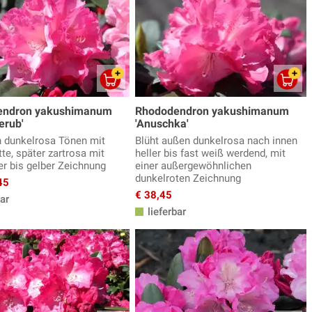
endron yakushimanum
Rhododendron yakushimanum
erub'
'Anuschka'
in dunkelrosa Tönen mit
Blüht außen dunkelrosa nach innen
tte, später zartrosa mit
heller bis fast weiß werdend, mit
er bis gelber Zeichnung
einer außergewöhnlichen
dunkelroten Zeichnung
45
€ 38,45
ar
lieferbar