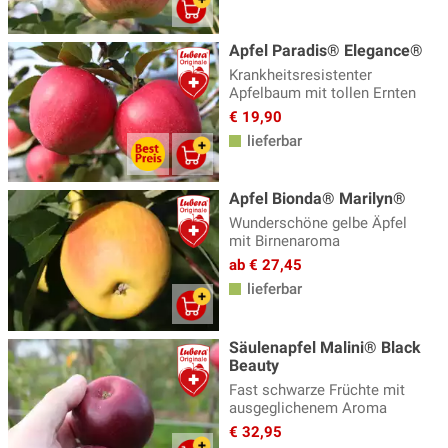
Apfel Paradis® Elegance®
Krankheitsresistenter
Apfelbaum mit tollen Ernten
€ 19,90
lieferbar
Apfel Bionda® Marilyn®
Wunderschöne gelbe Äpfel
mit Birnenaroma
ab € 27,45
lieferbar
Säulenapfel Malini® Black
Beauty
Fast schwarze Früchte mit
ausgeglichenem Aroma
€ 32,95