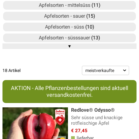
Apfelsorten - mittelsüss
(11)
Apfelsorten - sauer
(15)
Apfelsorten - süss
(10)
Apfelsorten - süsssauer
(13)
▾
Gelbe Äpfel - Bionda®
(3)
Herbstäpfel
(20)
Kinder-Apfelbäume
(13)
18 Artikel
Paradis®-Äpfel
(20)
AKTION - Alle Pflanzenbestellungen sind aktuell
Rotfleischige Äpfel - Redloves®
(7)
versandkostenfrei.
Sommeräpfel
(7)
Redlove® Odysso®
Säulenapfelbaum - Malini
(11)
Sehr süsse und knackige
rotfleischige Äpfel
Säulenäpfel mit rotfl. Äpfeln - Redini®
(1)
€ 27,45
Winteräpfel
(18)
lieferbar