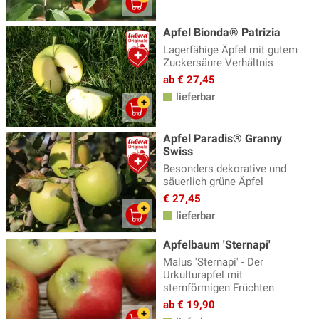
Apfel Bionda® Patrizia
Lagerfähige Äpfel mit gutem
Zuckersäure-Verhältnis
ab € 27,45
lieferbar
Apfel Paradis® Granny
Swiss
Besonders dekorative und
säuerlich grüne Äpfel
€ 27,45
lieferbar
Apfelbaum 'Sternapi'
Malus 'Sternapi' - Der
Urkulturapfel mit
sternförmigen Früchten
ab € 19,90