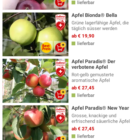
lieferbar
Apfel Bionda® Bella
Grüne lagerfähige Äpfel, die
täglich süsser werden
ab € 19,90
lieferbar
Apfel Paradis® Der
verbotene Apfel
Rot-gelb gemusterte
aromatische Äpfel
ab € 27,45
lieferbar
Apfel Paradis® New Year
Grosse, knackige und
erfrischend säuerliche Äpfel
ab € 27,45
lieferbar