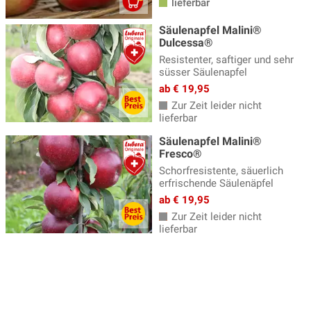
lieferbar
Säulenapfel Malini®
Dulcessa®
Resistenter, saftiger und sehr
süsser Säulenapfel
ab € 19,95
Zur Zeit leider nicht
lieferbar
Säulenapfel Malini®
Fresco®
Schorfresistente, säuerlich
erfrischende Säulenäpfel
ab € 19,95
Zur Zeit leider nicht
lieferbar