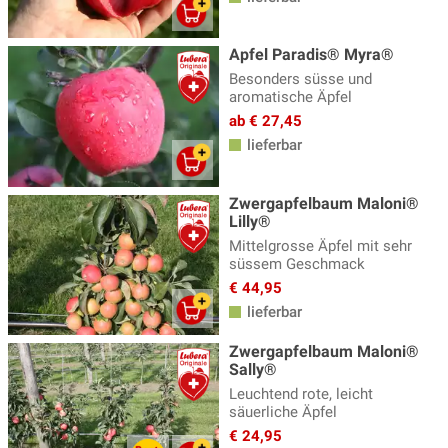
Zier- und Hängeapfelbäume
(14)
Apfel Paradis® Myra®
Zwergapfelbaum
(5)
Besonders süsse und
aromatische Äpfel
ab € 27,45
lieferbar
Zwergapfelbaum Maloni®
Lilly®
Mittelgrosse Äpfel mit sehr
süssem Geschmack
€ 44,95
lieferbar
Zwergapfelbaum Maloni®
Sally®
Leuchtend rote, leicht
säuerliche Äpfel
€ 24,95