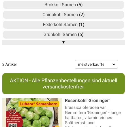
Brokkoli Samen
(5)
Chinakohl Samen
(2)
Federkohl Samen
(1)
Grünkohl Samen
(6)
▾
Kohlrabi Samen, Kabis Samen
(16)
Kohlspezialitäten
(6)
Rosenkohl Samen
(3)
3 Artikel
Rotkohl Samen
(3)
AKTION - Alle Pflanzenbestellungen sind aktuell
Weisskohl Samen
(5)
versandkostenfrei.
Rosenkohl 'Groninger'
Brassica oleracea var.
Gemmifera 'Groninger' - lange
haltbares, vitaminreiches
Spätherbst- und