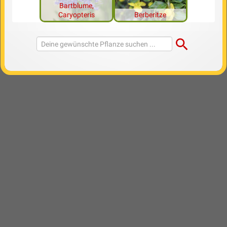
Bartblume,
Caryopteris
Berberitze