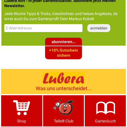
Lubera hilft - in jeder Gartensituation. Abonniere jetzt meinen
Newsletter.
Jede Woche Tipps & Tricks, Geschichten und heisse Angebote, da
wirst auch Du zum Gartenprofi! Dein Markus Kobelt
abonnieren...
+10% Gutschein
sichern
Was uns unterscheidet...
Shop
Tells® Club
Gartenbuch