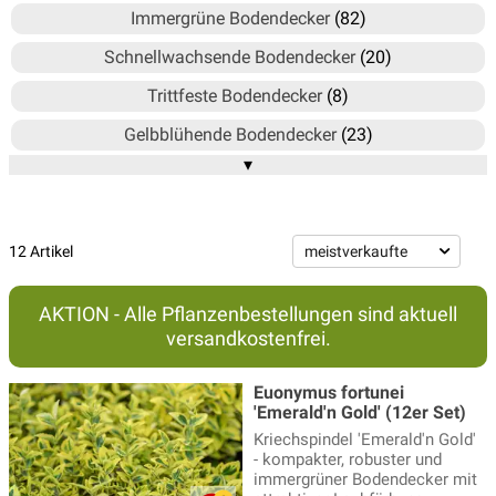
Immergrüne Bodendecker
(82)
Schnellwachsende Bodendecker
(20)
Trittfeste Bodendecker
(8)
Gelbblühende Bodendecker
(23)
▾
Weissblühende Bodendecker
(32)
Bodendecker mit essbaren Früchten
(2)
Bodendecker Sonne
(115)
12 Artikel
Bodendecker Halbschatten
(94)
AKTION - Alle Pflanzenbestellungen sind aktuell
Bodendecker Schatten
(27)
versandkostenfrei.
Bodendecker Koniferen
(20)
Euonymus fortunei
Bodendecker Thymian
(16)
'Emerald'n Gold' (12er Set)
Kriechspindel 'Emerald'n Gold'
Cotoneaster
(7)
- kompakter, robuster und
immergrüner Bodendecker mit
Dickmännchen
(2)