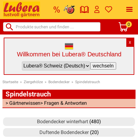
0
X
Willkommen bei Lubera® Deutschland
Startseite
»
Ziergehölze
»
Bodendecker
»
Spindelstrauch
Spindelstrauch
> Gärtnerwissen
> Fragen & Antworten
Bodendecker winterhart
(480)
Duftende Bodendecker
(20)