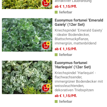
attraktiver Laubfärbung
Efeu Bodendecker
(12)
ab € 1,15/Pfl.
lieferbar
Fingerstrauch
(16)
Euonymus fortunei 'Emerald
Günstige Bodendecker
(52)
Gaiety' (12er Set)
Kriechspindel 'Emerald Gaiety'
Japanischer Spierstrauch
(15)
- idealer Bodendecker,
Klassische Bodendecker
Blattschmuckpflanze,
(63)
immergrün, mattenbildend
Lonicera Bodendecker
(4)
ab € 1,15/Pfl.
lieferbar
Spindelstrauch
(12)
Euonymus fortunei
Vinca Minor
(6)
'Harlequin' (12er Set)
Zwergspiere
(6)
Kriechspindel 'Harlequin' -
flachwachsender,
immergrüner Bodendecker mit
weissleuchtenden,
dekorativen Triebspitzen
ab € 1,15/Pfl.
lieferbar