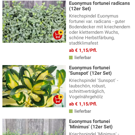
Euonymus fortunei radicans
(12er Set)
Kriechspindel Euonymus
fortunei var. radicans - guter
Bodendecker mit kriechendem
oder kletterndem Wuchs,
schöne Herbstfärbung,
stadtklimafest
ab € 1,15/Pfl.
lieferbar
Euonymus fortunei
'Sunspot' (12er Set)
Kriechspindel 'Sunspot' -
laubschön, robust,
schnittverträglich,
Vogelnährgehölz
ab € 1,15/Pfl.
lieferbar
Euonymus fortunei
'Minimus' (12er Set)
Kriechspindel 'Minimus' -