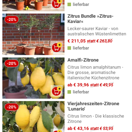
lieferbar
Zitrusspezialitäten
(3)
Zitrus Bundle »Zitrus-
-20%
Kaviar«
Lecker-saurer Kaviar - von
australischen Wüstenlimetten
€ 211,05
statt € 263,80
lieferbar
Amalfi-Zitrone
-20%
Citrus limon amalphitanum -
Die grosse, aromatische
italienische Küchenzitrone
ab € 39,96
statt € 49,95
lieferbar
Vierjahreszeiten-Zitrone
-20%
'Lunario'
Citrus limon - Die klassische
Zitrone
ab € 43,16
statt € 53,95