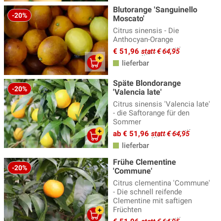
Blutorange 'Sanguinello
-20%
Moscato'
Citrus sinensis - Die
Anthocyan-Orange
€ 51,96
statt € 64,95
lieferbar
Späte Blondorange
-20%
'Valencia late'
Citrus sinensis 'Valencia late'
- die Saftorange für den
Sommer
ab € 51,96
statt € 64,95
lieferbar
Frühe Clementine
-20%
'Commune'
Citrus clementina 'Commune'
- Die schnell reifende
Clementine mit saftigen
Früchten