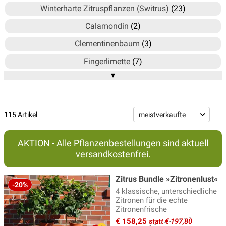
Winterharte Zitruspflanzen (Switrus)
(23)
Calamondin
(2)
Clementinenbaum
(3)
Fingerlimette
(7)
▾
Grapefruitbaum
(7)
Kernlose Zitrus
(17)
Kumquat
(8)
115 Artikel
Limettenbaum
(18)
AKTION - Alle Pflanzenbestellungen sind aktuell
Mandarinenbaum
(11)
versandkostenfrei.
Orangenbaum
(18)
Zitrus Bundle »Zitronenlust«
Pomeranzen
(5)
-20%
4 klassische, unterschiedliche
Zitronen für die echte
Zedratzitronen
(3)
Zitronenfrische
Zitronenbaum
(21)
€ 158,25
statt € 197,80