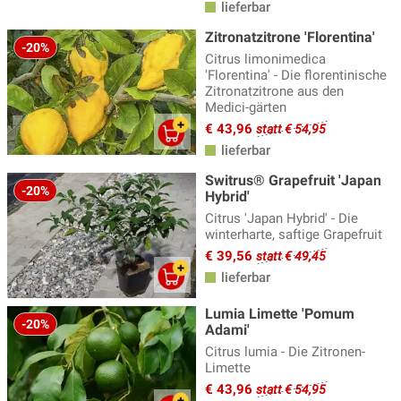
lieferbar
Zitronatzitrone 'Florentina'
-20%
Citrus limonimedica
'Florentina' - Die florentinische
Zitronatzitrone aus den
Medici-gärten
€ 43,96
statt € 54,95
lieferbar
Switrus® Grapefruit 'Japan
-20%
Hybrid'
Citrus 'Japan Hybrid' - Die
winterharte, saftige Grapefruit
€ 39,56
statt € 49,45
lieferbar
Lumia Limette 'Pomum
-20%
Adami'
Citrus lumia - Die Zitronen-
Limette
€ 43,96
statt € 54,95