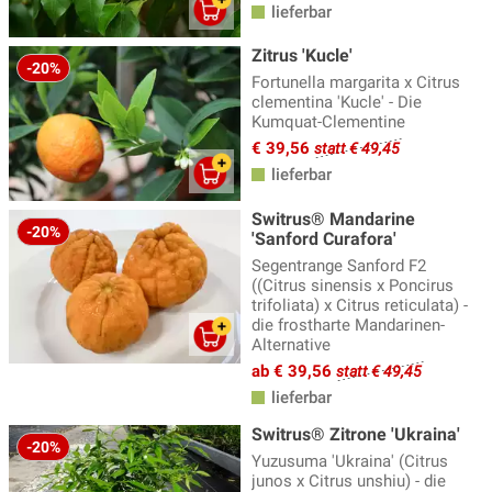
lieferbar
Zitrus 'Kucle'
-20%
Fortunella margarita x Citrus
clementina 'Kucle' - Die
Kumquat-Clementine
€ 39,56
statt € 49,45
lieferbar
Switrus® Mandarine
-20%
'Sanford Curafora'
Segentrange Sanford F2
((Citrus sinensis x Poncirus
trifoliata) x Citrus reticulata) -
die frostharte Mandarinen-
Alternative
ab € 39,56
statt € 49,45
lieferbar
Switrus® Zitrone 'Ukraina'
-20%
Yuzusuma 'Ukraina' (Citrus
junos x Citrus unshiu) - die