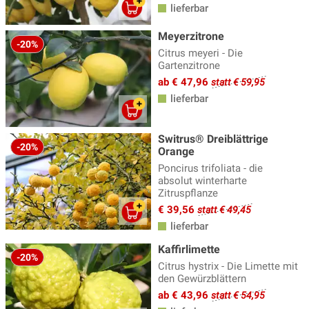
lieferbar
Meyerzitrone
-20%
Citrus meyeri - Die
Gartenzitrone
ab € 47,96
statt € 59,95
lieferbar
Switrus® Dreiblättrige
-20%
Orange
Poncirus trifoliata - die
absolut winterharte
Zitruspflanze
€ 39,56
statt € 49,45
lieferbar
Kaffirlimette
-20%
Citrus hystrix - Die Limette mit
den Gewürzblättern
ab € 43,96
statt € 54,95