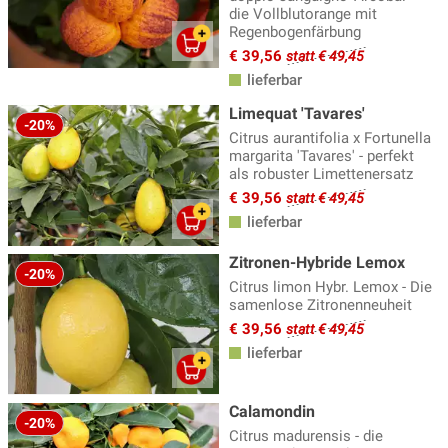
die Vollblutorange mit
Regenbogenfärbung
€ 39,56
statt € 49,45
lieferbar
Limequat 'Tavares'
-20%
Citrus aurantifolia x Fortunella
margarita 'Tavares' - perfekt
als robuster Limettenersatz
€ 39,56
statt € 49,45
lieferbar
Zitronen-Hybride Lemox
-20%
Citrus limon Hybr. Lemox - Die
samenlose Zitronenneuheit
€ 39,56
statt € 49,45
lieferbar
Calamondin
-20%
Citrus madurensis - die