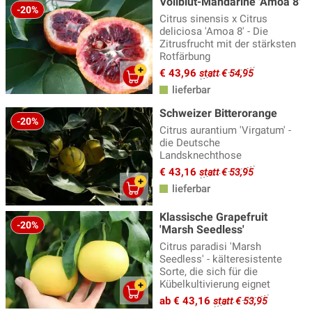
Vollblut-Mandarine 'Amoa 8'
-20%
Citrus sinensis x Citrus
deliciosa 'Amoa 8' - Die
Zitrusfrucht mit der stärksten
Rotfärbung
€ 43,96
statt € 54,95
lieferbar
Schweizer Bitterorange
-20%
Citrus aurantium 'Virgatum' -
die Deutsche
Landsknechthose
€ 43,16
statt € 53,95
lieferbar
Klassische Grapefruit
-20%
'Marsh Seedless'
Citrus paradisi 'Marsh
Seedless' - kälteresistente
Sorte, die sich für die
Kübelkultivierung eignet
ab € 43,16
statt € 53,95