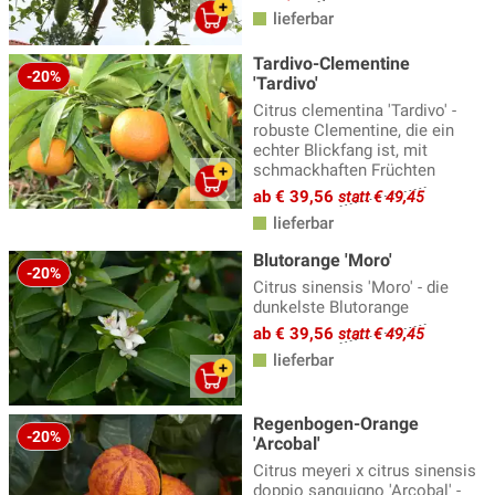
lieferbar
Tardivo-Clementine
-20%
'Tardivo'
Citrus clementina 'Tardivo' -
robuste Clementine, die ein
echter Blickfang ist, mit
schmackhaften Früchten
ab € 39,56
statt € 49,45
lieferbar
Blutorange 'Moro'
-20%
Citrus sinensis 'Moro' - die
dunkelste Blutorange
ab € 39,56
statt € 49,45
lieferbar
Regenbogen-Orange
-20%
'Arcobal'
Citrus meyeri x citrus sinensis
doppio sanguigno 'Arcobal' -