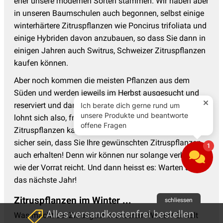
eher unsere modernen Sorten stammen. Wir haben aber
in unseren Baumschulen auch begonnen, selbst einige
winterhärtere Zitruspflanzen wie Poncirus trifoliata und
einige Hybriden davon anzubauen, so dass Sie dann in
einigen Jahren auch Switrus, Schweizer Zitruspflanzen
kaufen können.
Aber noch kommen die meisten Pflanzen aus dem
Süden und werden jeweils im Herbst ausgesucht und
reserviert und dann ab April hier im Shop verkauft. Es
lohnt sich also, früh zu bestellen, wenn Sie
Zitruspflanzen kaufen möchten: Nur dann können Sie
sicher sein, dass Sie Ihre gewünschten Zitruspflanzen
auch erhalten! Denn wir können nur solange verkaufen,
wie der Vorrat reicht. Und dann heisst es: Warten auf
das nächste Jahr!
Zitruspflanzen im Winter ...
schliessen
Alles versandkostenfrei bestellen
Was macht der Zitrusgast in unserem Winter? Er hält