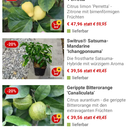
Citrus limon 'Perretta' -
Zitrone mit birnenförmigen
Früchten
€ 47,96
statt € 59,95
lieferbar
Switrus® Satsuma-
-20%
Mandarine
'Ichangponsuma'
Die frostharte Satsuma-
Hybride mit würzigem Aroma
€ 39,56
statt € 49,45
lieferbar
Gerippte Bitterorange
-20%
'Canaliculata'
Citrus aurantium - die gerippte
Bitterorange mit den
extravaganten Früchten
€ 39,56
statt € 49,45
lieferbar