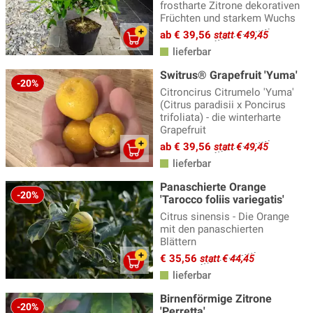
frostharte Zitrone dekorativen
Früchten und starkem Wuchs
ab € 39,56
statt € 49,45
lieferbar
Switrus® Grapefruit 'Yuma'
-20%
Citroncirus Citrumelo 'Yuma'
(Citrus paradisii x Poncirus
trifoliata) - die winterharte
Grapefruit
ab € 39,56
statt € 49,45
lieferbar
Panaschierte Orange
-20%
'Tarocco foliis variegatis'
Citrus sinensis - Die Orange
mit den panaschierten
Blättern
€ 35,56
statt € 44,45
lieferbar
Birnenförmige Zitrone
-20%
'Perretta'