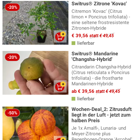
Switrus® Zitrone 'Kovac'
-20%
Citremon 'Kovac' (Citrus
limon × Poncirus trifoliata) -
eine seltene frostresistente
Zitronen-Hybride
€ 39,56
statt € 49,45
lieferbar
Switrus® Mandarine
-20%
'Changsha-Hybrid'
Citrandarin Changsha-Hybrid
(Citrus reticulata x Poncirus
trifoliata) - die frostharte
Mandarinen-Hybride
ab € 39,56
statt € 49,45
lieferbar
Wochen-Deal_2: Zitrusduft
-50%
liegt in der Luft - jetzt zum
halben Preis
Je 1x Amalfi-, Lunaria- und
Meyer-Zitrone plus
Regenbogen-Orange 'Arcobal'