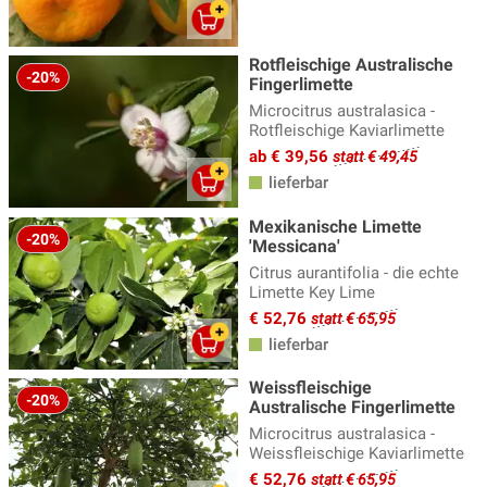
Rotfleischige Australische
-20%
Fingerlimette
Microcitrus australasica -
Rotfleischige Kaviarlimette
ab € 39,56
statt € 49,45
lieferbar
Mexikanische Limette
-20%
'Messicana'
Citrus aurantifolia - die echte
Limette Key Lime
€ 52,76
statt € 65,95
lieferbar
Weissfleischige
-20%
Australische Fingerlimette
Microcitrus australasica -
Weissfleischige Kaviarlimette
€ 52,76
statt € 65,95