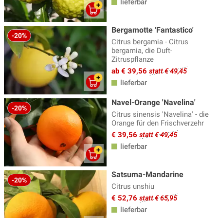
lieferbar
Bergamotte 'Fantastico'
-20%
Citrus bergamia - Citrus
bergamia, die Duft-
Zitruspflanze
ab € 39,56
statt € 49,45
lieferbar
Navel-Orange 'Navelina'
-20%
Citrus sinensis 'Navelina' - die
Orange für den Frischverzehr
€ 39,56
statt € 49,45
lieferbar
Satsuma-Mandarine
-20%
Citrus unshiu
€ 52,76
statt € 65,95
lieferbar