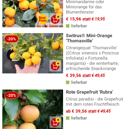
Minimandarine oder
Miniorange für das
Blumenfenster
€ 15,96
statt € 19,95
lieferbar
Switrus® Mini-Orange
-20%
'Thomasville'
Citrangequat 'Thomasville'
((Citrus sinensis x Poncirus
trifoliata) x Fortunella
margarita) - die winterharte,
erfrischende Snackorange
€ 39,56
statt € 49,45
lieferbar
Rote Grapefruit 'Rubra'
-20%
Citrus paradisi - die Grapefruit
mit dem roten Fruchtfleisch
ab € 39,56
statt € 49,45
lieferbar