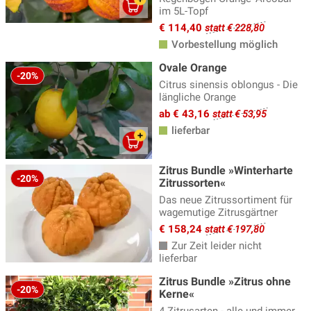
im 5L-Topf
€ 114,40
statt € 228,80
Vorbestellung möglich
Ovale Orange
-20%
Citrus sinensis oblongus - Die
längliche Orange
ab € 43,16
statt € 53,95
lieferbar
Zitrus Bundle »Winterharte
-20%
Zitrussorten«
Das neue Zitrussortiment für
wagemutige Zitrusgärtner
€ 158,24
statt € 197,80
Zur Zeit leider nicht
lieferbar
Zitrus Bundle »Zitrus ohne
-20%
Kerne«