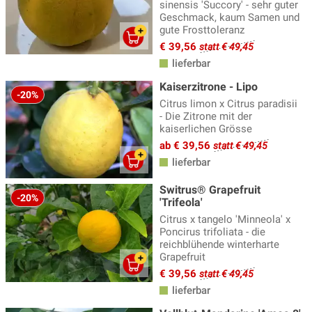
sinensis 'Succory' - sehr guter
Geschmack, kaum Samen und
gute Frosttoleranz
€ 39,56
statt € 49,45
lieferbar
Kaiserzitrone - Lipo
-20%
Citrus limon x Citrus paradisii
- Die Zitrone mit der
kaiserlichen Grösse
ab € 39,56
statt € 49,45
lieferbar
Switrus® Grapefruit
-20%
'Trifeola'
Citrus x tangelo 'Minneola' x
Poncirus trifoliata - die
reichblühende winterharte
Grapefruit
€ 39,56
statt € 49,45
lieferbar