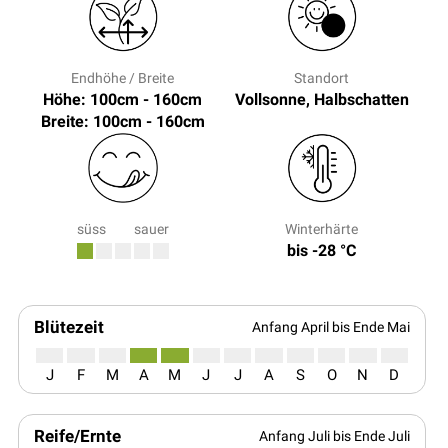
Endhöhe / Breite
Standort
Höhe: 100cm - 160cm
Vollsonne, Halbschatten
Breite: 100cm - 160cm
süss
sauer
Winterhärte
bis -28 °C
Blütezeit
Anfang April bis Ende Mai
J
F
M
A
M
J
J
A
S
O
N
D
Reife/Ernte
Anfang Juli bis Ende Juli