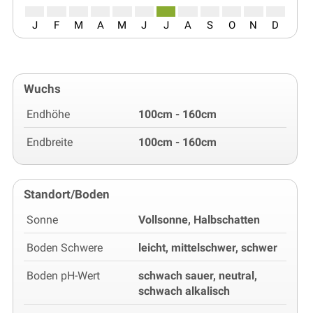
J
F
M
A
M
J
J
A
S
O
N
D
Wuchs
Endhöhe
100cm - 160cm
Endbreite
100cm - 160cm
Standort/Boden
Sonne
Vollsonne, Halbschatten
Boden Schwere
leicht, mittelschwer, schwer
Boden pH-Wert
schwach sauer, neutral,
schwach alkalisch