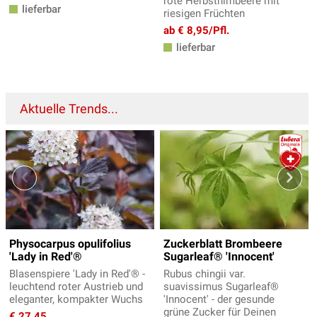
rote Herbsthimbeere mit
lieferbar
riesigen Früchten
ab € 8,95/Pfl.
lieferbar
Aktuelle Trends...
Physocarpus opulifolius
Zuckerblatt Brombeere
'Lady in Red'®
Sugarleaf® 'Innocent'
Blasenspiere 'Lady in Red'® -
Rubus chingii var.
leuchtend roter Austrieb und
suavissimus Sugarleaf®
eleganter, kompakter Wuchs
'Innocent' - der gesunde
grüne Zucker für Deinen
€ 27,45