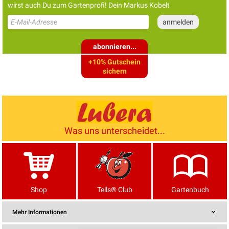
wirst auch Du zum Gartenprofi! Dein Markus Kobelt
abonnieren...
+10% Gutschein
sichern
Was uns unterscheidet...
Shop
Tells® Club
Gartenbuch
Mehr Informationen