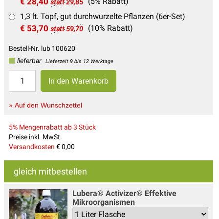
€ 28,40
(5% Rabatt)
statt 29,85
1,3 lt. Topf, gut durchwurzelte Pflanzen (6er-Set)
€ 53,70
(10% Rabatt)
statt 59,70
Bestell-Nr. lub 100620
lieferbar
Lieferzeit 9 bis 12 Werktage
» Auf den Wunschzettel
5% Mengenrabatt ab 3 Stück
Preise inkl. MwSt.
Versandkosten
€ 0,00
gleich mitbestellen
Lubera® Activizer® Effektive
Mikroorganismen