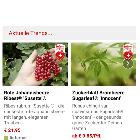
Aktuelle Trends...
Rote Johannisbeere
Zuckerblatt Brombeere
Ribest® 'Susette'®
Sugarleaf® 'Innocent'
Ribes rubrum 'Susette'® - die
Rubus chingii var.
süsseste rote Johannisbeere
suavissimus Sugarleaf®
mit langen, eleganten
'Innocent' - der gesunde
Trauben
grüne Zucker für Deinen
Garten
€ 21,95
ab € 9,85/Pfl.
lieferbar