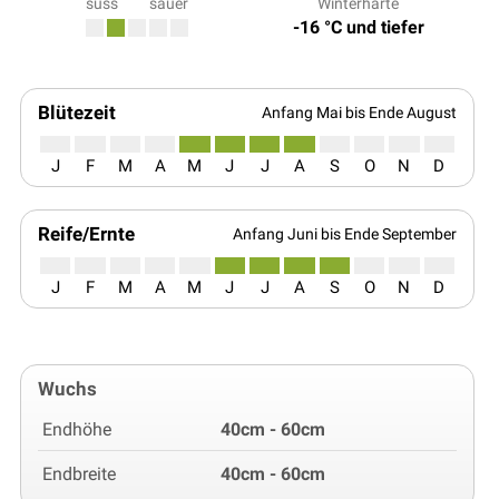
süss
sauer
Winterhärte
-16 °C und tiefer
Blütezeit
Anfang Mai bis Ende August
J
F
M
A
M
J
J
A
S
O
N
D
Reife/Ernte
Anfang Juni bis Ende September
J
F
M
A
M
J
J
A
S
O
N
D
Wuchs
Endhöhe
40cm - 60cm
Endbreite
40cm - 60cm