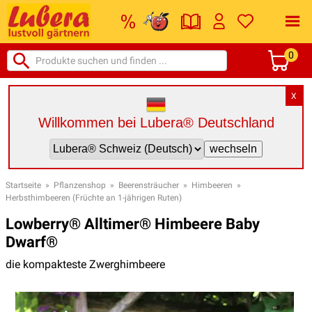
0
X
Willkommen bei Lubera® Deutschland
Startseite
»
Pflanzenshop
»
Beerensträucher
»
Himbeeren
»
Herbsthimbeeren (Früchte an 1-jährigen Ruten)
Lowberry® Alltimer® Himbeere Baby
Dwarf®
die kompakteste Zwerghimbeere