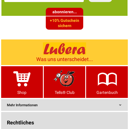
abonnieren...
+10% Gutschein
sichern
Was uns unterscheidet...
Shop
Tells® Club
Gartenbuch
Mehr Informationen
Rechtliches