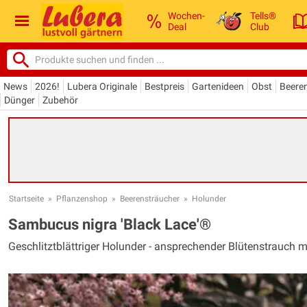
Wochen-
Tells®
Deal
Club
News
2026!
Lubera Originale
Bestpreis
Gartenideen
Obst
Beere
Dünger
Zubehör
Startseite
»
Pflanzenshop
»
Beerensträucher
»
Holunder
Sambucus nigra 'Black Lace'®
Geschlitztblättriger Holunder - ansprechender Blütenstrauch m