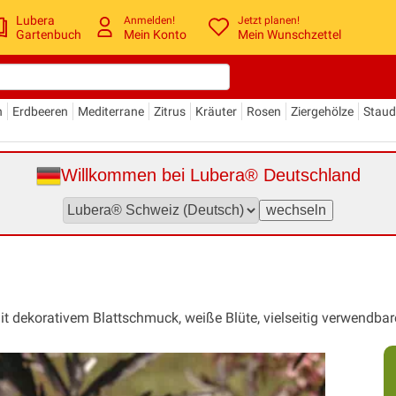
Lubera
Anmelden!
Jetzt planen!
Gartenbuch
Mein Konto
Mein Wunschzettel
n
Erdbeeren
Mediterrane
Zitrus
Kräuter
Rosen
Ziergehölze
Stau
Willkommen bei Lubera® Deutschland
it dekorativem Blattschmuck, weiße Blüte, vielseitig verwendbare