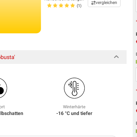
vergleichen
(1)
obusta'
ort
Winterhärte
albschatten
-16 °C und tiefer