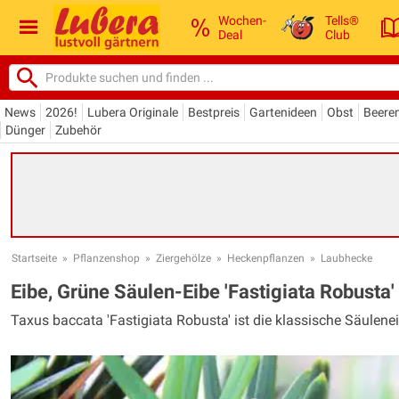
Wochen-
Tells®
Deal
Club
News
2026!
Lubera Originale
Bestpreis
Gartenideen
Obst
Beere
Dünger
Zubehör
Startseite
»
Pflanzenshop
»
Ziergehölze
»
Heckenpflanzen
»
Laubhecke
Eibe, Grüne Säulen-Eibe 'Fastigiata Robusta'
Taxus baccata 'Fastigiata Robusta' ist die klassische Säulene