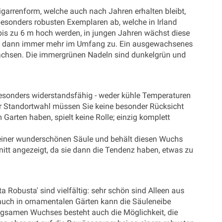
garrenform, welche auch nach Jahren erhalten bleibt,
besonders robusten Exemplaren ab, welche in Irland
bis zu 6 m hoch werden, in jungen Jahren wächst diese
sie dann immer mehr im Umfang zu. Ein ausgewachsenes
achsen. Die immergrünen Nadeln sind dunkelgrün und
 besonders widerstandsfähig - weder kühle Temperaturen
r Standortwahl müssen Sie keine besonder Rücksicht
Garten haben, spielt keine Rolle; einzig komplett
 einer wunderschönen Säule und behält diesen Wuchs
hnitt angezeigt, da sie dann die Tendenz haben, etwas zu
Robusta' sind vielfältig: sehr schön sind Alleen aus
auch in ornamentalen Gärten kann die Säuleneibe
angsamen Wuchses besteht auch die Möglichkeit, die