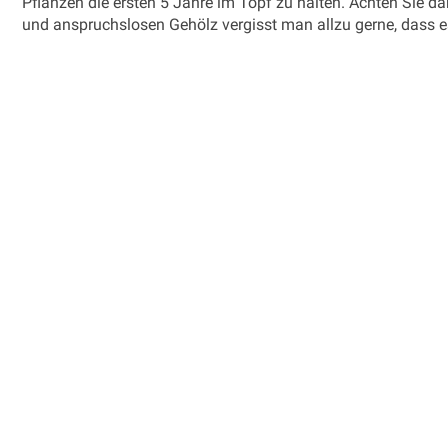
Pflanzen die ersten 5 Jahre im Topf zu halten. Achten Sie d
und anspruchslosen Gehölz vergisst man allzu gerne, dass 