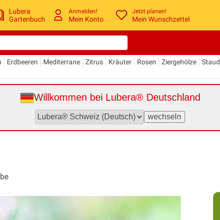
Lubera
Anmelden!
Jetzt planen!
Gartenbuch
Mein Konto
Mein Wunschzettel
n
Erdbeeren
Mediterrane
Zitrus
Kräuter
Rosen
Ziergehölze
Stau
Willkommen bei Lubera® Deutschland
ibe