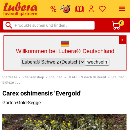
0
X
Willkommen bei Lubera® Deutschland
Startseite
»
Pflanzenshop
»
Stauden
»
STAUDEN nach Blütezeit
»
Stauden
Blütezeit Juni
Carex oshimensis 'Evergold'
Garten-Gold-Segge