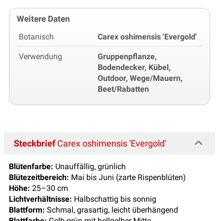
Weitere Daten
Botanisch
Carex oshimensis 'Evergold'
Verwendung
Gruppenpflanze,
Bodendecker, Kübel,
Outdoor, Wege/Mauern,
Beet/Rabatten
Steckbrief
Carex oshimensis 'Evergold'
Blütenfarbe:
Unauffällig, grünlich
Blütezeitbereich:
Mai bis Juni (zarte Rispenblüten)
Höhe:
25–30 cm
Lichtverhältnisse:
Halbschattig bis sonnig
Blattform:
Schmal, grasartig, leicht überhängend
Blattfarbe:
Gelb-grün mit hellgelber Mitte