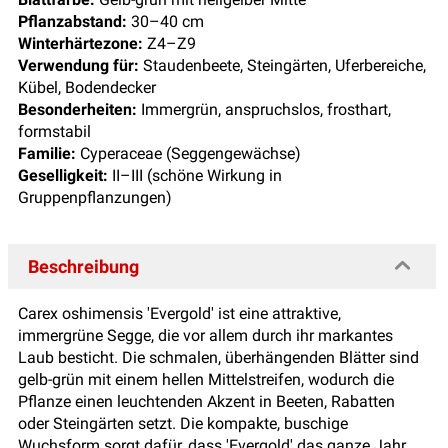
Pflanzabstand:
30–40 cm
Winterhärtezone:
Z4–Z9
Verwendung für:
Staudenbeete, Steingärten, Uferbereiche,
Kübel, Bodendecker
Besonderheiten:
Immergrün, anspruchslos, frosthart,
formstabil
Familie:
Cyperaceae (Seggengewächse)
Geselligkeit:
II–III (schöne Wirkung in
Gruppenpflanzungen)
Beschreibung
Carex oshimensis 'Evergold' ist eine attraktive,
immergrüne Segge, die vor allem durch ihr markantes
Laub besticht. Die schmalen, überhängenden Blätter sind
gelb-grün mit einem hellen Mittelstreifen, wodurch die
Pflanze einen leuchtenden Akzent in Beeten, Rabatten
oder Steingärten setzt. Die kompakte, buschige
Wuchsform sorgt dafür, dass 'Evergold' das ganze Jahr