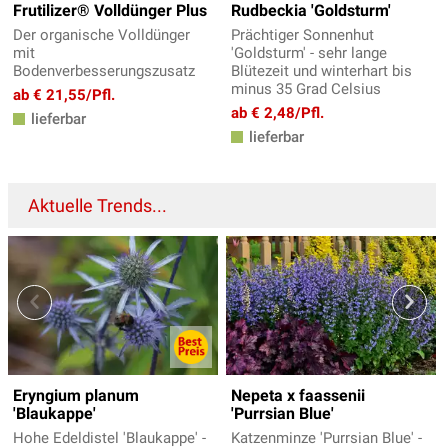
Frutilizer® Volldünger Plus
Rudbeckia 'Goldsturm'
Der organische Volldünger
Prächtiger Sonnenhut
mit
'Goldsturm' - sehr lange
Bodenverbesserungszusatz
Blütezeit und winterhart bis
minus 35 Grad Celsius
ab € 21,55/Pfl.
ab € 2,48/Pfl.
lieferbar
lieferbar
Aktuelle Trends...
Eryngium planum
Nepeta x faassenii
'Blaukappe'
'Purrsian Blue'
Hohe Edeldistel 'Blaukappe' -
Katzenminze 'Purrsian Blue' -