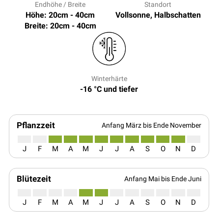
Endhöhe / Breite
Standort
Höhe: 20cm - 40cm
Vollsonne, Halbschatten
Breite: 20cm - 40cm
Winterhärte
-16 °C und tiefer
Pflanzzeit
Anfang März bis Ende November
J
F
M
A
M
J
J
A
S
O
N
D
Blütezeit
Anfang Mai bis Ende Juni
J
F
M
A
M
J
J
A
S
O
N
D