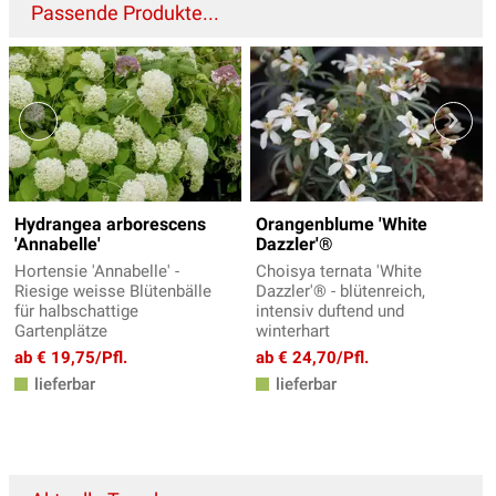
Passende Produkte...
Hydrangea arborescens
Orangenblume 'White
'Annabelle'
Dazzler'®
Hortensie 'Annabelle' -
Choisya ternata 'White
Riesige weisse Blütenbälle
Dazzler'® - blütenreich,
für halbschattige
intensiv duftend und
Gartenplätze
winterhart
ab € 19,75/Pfl.
ab € 24,70/Pfl.
lieferbar
lieferbar