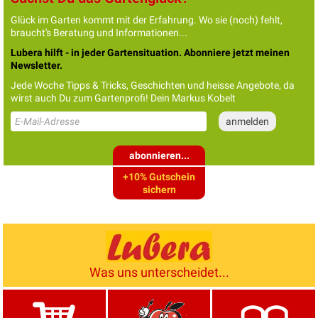
Glück im Garten kommt mit der Erfahrung. Wo sie (noch) fehlt,
braucht's Beratung und Informationen...
Lubera hilft - in jeder Gartensituation. Abonniere jetzt meinen
Newsletter.
Jede Woche Tipps & Tricks, Geschichten und heisse Angebote, da
wirst auch Du zum Gartenprofi! Dein Markus Kobelt
abonnieren...
+10% Gutschein
sichern
Was uns unterscheidet...