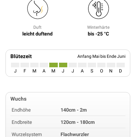
Duft
Winterhärte
leicht duftend
bis -25 °C
Blütezeit
Anfang Mai bis Ende Juni
J
F
M
A
M
J
J
A
S
O
N
D
Wuchs
Endhöhe
140cm - 2m
Endbreite
120cm - 180cm
Wurzelsystem
Flachwurzler