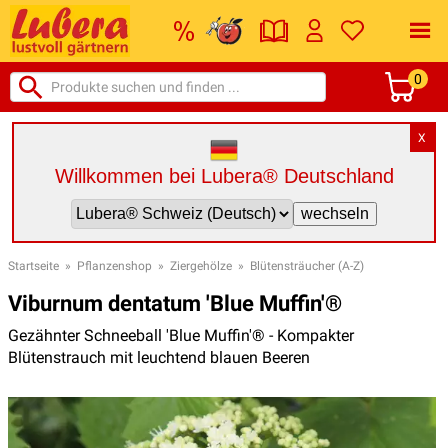
0
X
Willkommen bei Lubera® Deutschland
Startseite
»
Pflanzenshop
»
Ziergehölze
»
Blütensträucher (A-Z)
Viburnum dentatum 'Blue Muffin'®
Gezähnter Schneeball 'Blue Muffin'® - Kompakter
Blütenstrauch mit leuchtend blauen Beeren