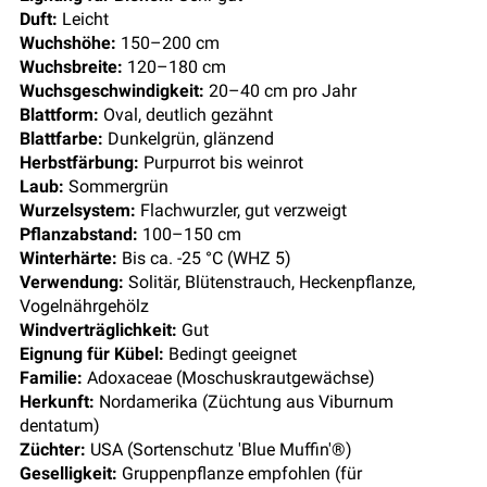
Duft:
Leicht
Wuchshöhe:
150–200 cm
Wuchsbreite:
120–180 cm
Wuchsgeschwindigkeit:
20–40 cm pro Jahr
Blattform:
Oval, deutlich gezähnt
Blattfarbe:
Dunkelgrün, glänzend
Herbstfärbung:
Purpurrot bis weinrot
Laub:
Sommergrün
Wurzelsystem:
Flachwurzler, gut verzweigt
Pflanzabstand:
100–150 cm
Winterhärte:
Bis ca. -25 °C (WHZ 5)
Verwendung:
Solitär, Blütenstrauch, Heckenpflanze,
Vogelnährgehölz
Windverträglichkeit:
Gut
Eignung für Kübel:
Bedingt geeignet
Familie:
Adoxaceae (Moschuskrautgewächse)
Herkunft:
Nordamerika (Züchtung aus Viburnum
dentatum)
Züchter:
USA (Sortenschutz 'Blue Muffin'®)
Geselligkeit:
Gruppenpflanze empfohlen (für