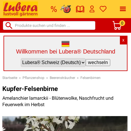
0
X
Willkommen bei Lubera® Deutschland
Startseite
»
Pflanzenshop
»
Beerensträucher
»
Felsenbirnen
Kupfer-Felsenbirne
Amelanchier lamarckii - Blütenwolke, Naschfrucht und
Feuerwerk im Herbst