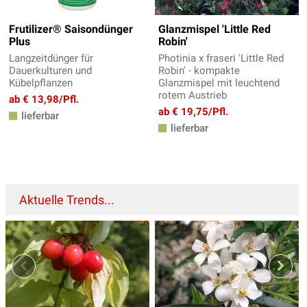
Frutilizer® Saisondünger
Glanzmispel 'Little Red
Plus
Robin'
Langzeitdünger für
Photinia x fraseri 'Little Red
Dauerkulturen und
Robin' - kompakte
Kübelpflanzen
Glanzmispel mit leuchtend
rotem Austrieb
ab € 13,98/Pfl.
ab € 19,75/Pfl.
lieferbar
lieferbar
Aktuelle Trends...