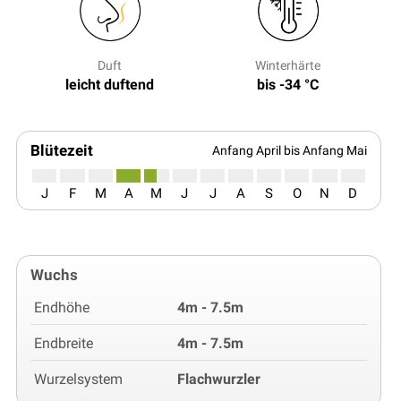
Duft
Winterhärte
leicht duftend
bis -34 °C
Blütezeit
Anfang April bis Anfang Mai
J
F
M
A
M
J
J
A
S
O
N
D
Wuchs
Endhöhe
4m - 7.5m
Endbreite
4m - 7.5m
Wurzelsystem
Flachwurzler