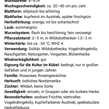
Wuchsbreite:
4–6 m
Wuchsgeschwindigkeit:
ca. 20–40 cm pro Jahr
Blattform:
elliptisch bis eiförmig
Blattfarbe:
kupferrot im Austrieb, später frischgrün
Herbstfärbung:
orange, rot bis scharlachrot
Laub:
sommergrün
Wurzelsystem:
flach bis herzförmig, fein verzweigt
Pflanzabstand:
3–5 m, in Wildobsthecken 1,5–2 m
Winterhärte:
bis ca. -34 °C, WHZ 4
Verwendung:
Solitär, Wildobsthecke, Vogelnährgehölz,
Naschgarten, Naturgarten, Vorgarten, Blütenhecke
Windverträglichkeit:
gut
Eignung für die Kultur im Kübel:
bedingt, nur in großen
Gefäßen und in jungen Jahren
Familie:
Rosaceae, Rosengewächse
Herkunft:
östliches Nordamerika
Züchter:
Wildart, keine Sorte
Geselligkeit:
einzeln, in Gruppen oder als lockere Hecke
Besonderheiten:
essbare Früchte, wertvolles
Vogelnährgehölz, kupferfarbener Austrieb, spektakuläre
Herbstfärbung