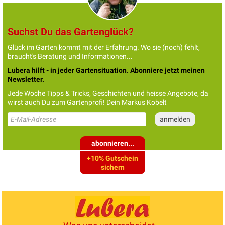
Suchst Du das Gartenglück?
Glück im Garten kommt mit der Erfahrung. Wo sie (noch) fehlt,
braucht's Beratung und Informationen...
Lubera hilft - in jeder Gartensituation. Abonniere jetzt meinen
Newsletter.
Jede Woche Tipps & Tricks, Geschichten und heisse Angebote, da
wirst auch Du zum Gartenprofi! Dein Markus Kobelt
abonnieren...
+10% Gutschein
sichern