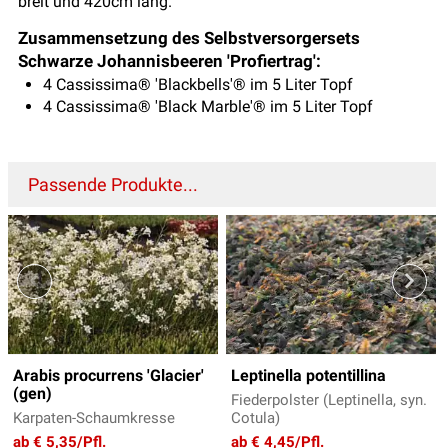
breit und 420cm lang.
Zusammensetzung des Selbstversorgersets
Schwarze Johannisbeeren 'Profiertrag':
4 Cassissima® 'Blackbells'® im 5 Liter Topf
4 Cassissima® 'Black Marble'® im 5 Liter Topf
Passende Produkte...
Arabis procurrens 'Glacier'
Leptinella potentillina
(gen)
Fiederpolster (Leptinella, syn.
Karpaten-Schaumkresse
Cotula)
ab € 5,35/Pfl.
ab € 4,45/Pfl.