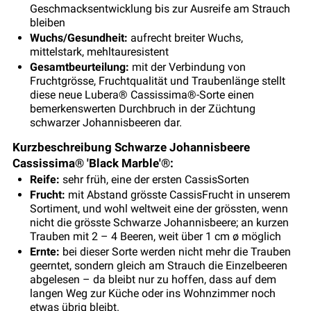
Geschmacksentwicklung bis zur Ausreife am Strauch
bleiben
Wuchs/Gesundheit:
aufrecht breiter Wuchs,
mittelstark, mehltauresistent
Gesamtbeurteilung:
mit der Verbindung von
Fruchtgrösse, Fruchtqualität und Traubenlänge stellt
diese neue Lubera® Cassissima®-Sorte einen
bemerkenswerten Durchbruch in der Züchtung
schwarzer Johannisbeeren dar.
Kurzbeschreibung Schwarze Johannisbeere
Cassissima® 'Black Marble'®:
Reife:
sehr früh, eine der ersten CassisSorten
Frucht:
mit Abstand grösste CassisFrucht in unserem
Sortiment, und wohl weltweit eine der grössten, wenn
nicht die grösste Schwarze Johannisbeere; an kurzen
Trauben mit 2 – 4 Beeren, weit über 1 cm ø möglich
Ernte:
bei dieser Sorte werden nicht mehr die Trauben
geerntet, sondern gleich am Strauch die Einzelbeeren
abgelesen – da bleibt nur zu hoffen, dass auf dem
langen Weg zur Küche oder ins Wohnzimmer noch
etwas übrig bleibt.