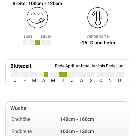
Breite: 100cm - 120cm
süss
sauer
Winterhärte
-16 °C und tiefer
Blütezeit
Ende April, Anfang Juni bis Ende Juni
J
F
M
A
M
J
J
A
S
O
N
D
Wuchs
Endhöhe
140cm - 160cm
Endbreite
100cm - 120cm