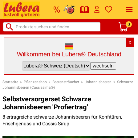
0
X
Willkommen bei Lubera® Deutschland
Startseite
»
Pflanzenshop
»
Beerensträucher
»
Johannisbeeren
»
Schwarze
Johannisbeeren (Cassissima®)
Selbstversorgerset Schwarze
Johannisbeeren 'Profiertrag'
8 ertragreiche schwarze Johannisbeeren für Konfitüren,
Frischgenuss und Cassis Sirup