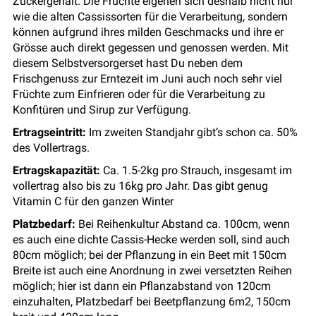
Zuckergehalt. Die Früchte eigenen sich deshalb nicht nur
wie die alten Cassissorten für die Verarbeitung, sondern
können aufgrund ihres milden Geschmacks und ihre er
Grösse auch direkt gegessen und genossen werden. Mit
diesem Selbstversorgerset hast Du neben dem
Frischgenuss zur Erntezeit im Juni auch noch sehr viel
Früchte zum Einfrieren oder für die Verarbeitung zu
Konfitüren und Sirup zur Verfügung.
Ertragseintritt:
Im zweiten Standjahr gibt’s schon ca. 50%
des Vollertrags.
Ertragskapazität:
Ca. 1.5-2kg pro Strauch, insgesamt im
vollertrag also bis zu 16kg pro Jahr. Das gibt genug
Vitamin C für den ganzen Winter
Platzbedarf:
Bei Reihenkultur Abstand ca. 100cm, wenn
es auch eine dichte Cassis-Hecke werden soll, sind auch
80cm möglich; bei der Pflanzung in ein Beet mit 150cm
Breite ist auch eine Anordnung in zwei versetzten Reihen
möglich; hier ist dann ein Pflanzabstand von 120cm
einzuhalten, Platzbedarf bei Beetpflanzung 6m2, 150cm