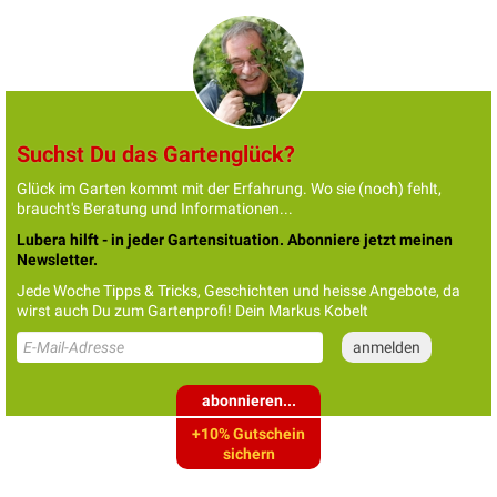
Suchst Du das Gartenglück?
Glück im Garten kommt mit der Erfahrung. Wo sie (noch) fehlt,
braucht's Beratung und Informationen...
Lubera hilft - in jeder Gartensituation. Abonniere jetzt meinen
Newsletter.
Jede Woche Tipps & Tricks, Geschichten und heisse Angebote, da
wirst auch Du zum Gartenprofi! Dein Markus Kobelt
abonnieren...
+10% Gutschein
sichern