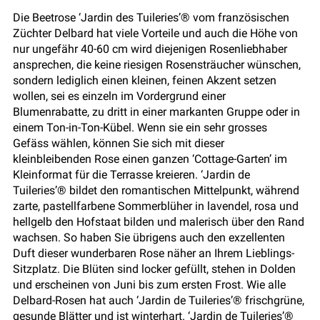
Die Beetrose ‘Jardin des Tuileries’® vom französischen
Züchter Delbard hat viele Vorteile und auch die Höhe von
nur ungefähr 40-60 cm wird diejenigen Rosenliebhaber
ansprechen, die keine riesigen Rosensträucher wünschen,
sondern lediglich einen kleinen, feinen Akzent setzen
wollen, sei es einzeln im Vordergrund einer
Blumenrabatte, zu dritt in einer markanten Gruppe oder in
einem Ton-in-Ton-Kübel. Wenn sie ein sehr grosses
Gefäss wählen, können Sie sich mit dieser
kleinbleibenden Rose einen ganzen ‘Cottage-Garten’ im
Kleinformat für die Terrasse kreieren. ‘Jardin de
Tuileries’® bildet den romantischen Mittelpunkt, während
zarte, pastellfarbene Sommerblüher in lavendel, rosa und
hellgelb den Hofstaat bilden und malerisch über den Rand
wachsen. So haben Sie übrigens auch den exzellenten
Duft dieser wunderbaren Rose näher an Ihrem Lieblings-
Sitzplatz. Die Blüten sind locker gefüllt, stehen in Dolden
und erscheinen von Juni bis zum ersten Frost. Wie alle
Delbard-Rosen hat auch ‘Jardin de Tuileries’® frischgrüne,
gesunde Blätter und ist winterhart. ‘Jardin de Tuileries’®