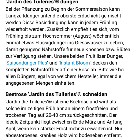
‘Jardin des Tuileries’® düngen
Bei der Pflanzung zu Beginn der Sommersaison kann
Langzeitdünger unter die oberste Erdschicht gemischt
werden Diese Basisdüngung kann in jedem Frühling
wiederholt werden. Zusätzlich empfiehlt es sich, vom
Frühling bis zum Hochsommer (August) wöchentlich
einmal etwas Flüssigdünger ins Giesswasser zu geben,
damit genügend Nährstoffe für neue Knospen bzw. Blüten
zur Verfügung stehen. Unsere beiden Fruitilizer Dünger,
‘
Saisondünger Plus
’ und ‘
Instant Bloom
’, decken den
kompletten Nährstoffbedarf einer Rose ab. Bitte wie bei
allen Düngern, egal von welchem Hersteller, immer die
angegebenen Mengen einhalten.
Beetrose ‘Jardin des Tuileries’® schneiden
‘Jardin die Tuileries’® ist eine Beetrose und wird als
solche im zeitigen Frühjahr an einem frostfreien und
trockenen Tag auf 20-40 cm zurückgeschnitten. Der
ideale Zeitpunkt liegt zwischen Ende März und Anfang
April, wenn kein starker Frost mehr zu erwarten ist. Nur
abgestorbenes, krankes Holz wird bodeneben entfernt.