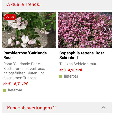
Aktuelle Trends...
-25%
Ramblerrose 'Guirlande
Gypsophila repens 'Rosa
Rose'
Schönheit'
Rosa 'Guirlande Rose' -
Teppich-Schleierkraut
Kletterrose mit zartrosa,
ab € 4,90/Pfl.
halbgefüllten Blüten und
lieferbar
biegsamen Trieben
ab € 18,71/Pfl.
lieferbar
Kundenbewertungen (1)