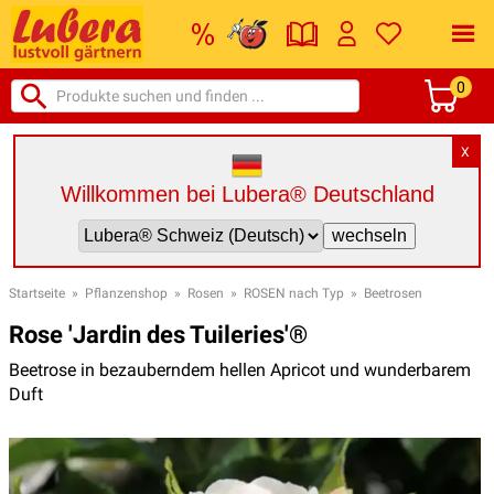
0
X
Willkommen bei Lubera® Deutschland
Startseite
»
Pflanzenshop
»
Rosen
»
ROSEN nach Typ
»
Beetrosen
Rose 'Jardin des Tuileries'®
Beetrose in bezauberndem hellen Apricot und wunderbarem
Duft