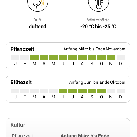
Duft
Winterhärte
duftend
-20 °C bis -25 °C
Pflanzzeit
Anfang März bis Ende November
J
F
M
A
M
J
J
A
S
O
N
D
Blütezeit
Anfang Juni bis Ende Oktober
J
F
M
A
M
J
J
A
S
O
N
D
Kultur
Pflanzzeit
Anfang März bis Ende