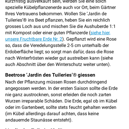
kurzfristig ausverkauft sein, werden Sie eine solch
spezielle Kübelpflanzenerde auch vor Ort, beim Gärtner
Ihres Vertrauens bekommen. Wollen Sie ‘Jardin de
Tuileries’® ins Beet pflanzen, heben Sie ein reichlich
grosses Loch aus und mischen Sie die Aushuberde 1:1
mit Kompost oder einer guten Pflanzerde (
siehe hier,
unsere Fruchtbare Erde Nr. 2
). Gepflanzt wird eine Rose
so, dass die Veredelungsstelle 2-5 cm unterhalb der
Erdoberfläche liegt; so sorgt man dafür, dass die Rose
nach Winterfrösten wieder gut austreiben kann (siehe
auch Abschnitt über den Winterschutz weiter unten).
Beetrose ‘Jardin des Tuileries’® giessen
Nach der Pflanzung müssen Rosen durchdringend
angegossen werden. In der ersten Saison sollte die Erde
nie ganz austrocknen, sonst erleiden die noch zarten
Wurzen irreparable Schäden. Die Erde, egal ob im Kübel
oder im Gartenbeet, sollte stets feucht gehalten werden
(im Kübel allerdings darauf achten, dass keine
andauernde Staunässe entsteht).