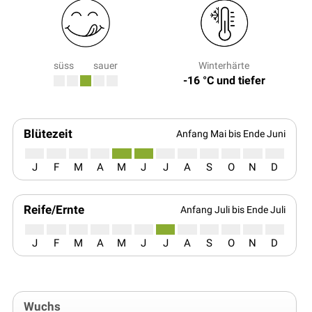
süss
sauer
Winterhärte
-16 °C und tiefer
Blütezeit
Anfang Mai bis Ende Juni
J
F
M
A
M
J
J
A
S
O
N
D
Reife/Ernte
Anfang Juli bis Ende Juli
J
F
M
A
M
J
J
A
S
O
N
D
Wuchs