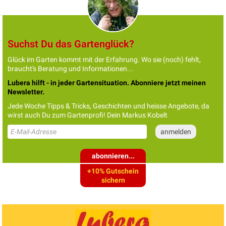
Suchst Du das Gartenglück?
Glück im Garten kommt mit der Erfahrung. Wo sie (noch) fehlt,
braucht's Beratung und Informationen...
Lubera hilft - in jeder Gartensituation. Abonniere jetzt meinen
Newsletter.
Jede Woche Tipps & Tricks, Geschichten und heisse Angebote, da
wirst auch Du zum Gartenprofi! Dein Markus Kobelt
abonnieren...
+10% Gutschein
sichern