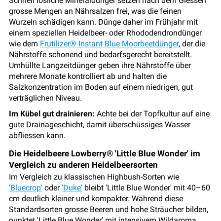
Schnell lösliche Mineraldünger setzen nach dem Giessen
grosse Mengen an Nährsalzen frei, was die feinen
Wurzeln schädigen kann. Dünge daher im Frühjahr mit
einem speziellen Heidelbeer- oder Rhododendrondünger
wie dem
Frutilizer® Instant Blue Moorbeetdünger
, der die
Nährstoffe schonend und bedarfsgerecht bereitstellt.
Umhüllte Langzeitdünger geben ihre Nährstoffe über
mehrere Monate kontrolliert ab und halten die
Salzkonzentration im Boden auf einem niedrigen, gut
verträglichen Niveau.
Im Kübel gut drainieren:
Achte bei der Topfkultur auf eine
gute Drainageschicht, damit überschüssiges Wasser
abfliessen kann.
Die Heidelbeere Lowberry® 'Little Blue Wonder' im
Vergleich zu anderen Heidelbeersorten
Im Vergleich zu klassischen Highbush-Sorten wie
'Bluecrop'
oder
'Duke'
bleibt 'Little Blue Wonder' mit 40–60
cm deutlich kleiner und kompakter. Während diese
Standardsorten grosse Beeren und hohe Sträucher bilden,
punktet 'Little Blue Wonder' mit intensivem Wildaroma