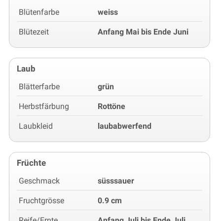
Blütenfarbe
weiss
Blütezeit
Anfang Mai bis Ende Juni
Laub
Blätterfarbe
grün
Herbstfärbung
Rottöne
Laubkleid
laubabwerfend
Früchte
Geschmack
süsssauer
Fruchtgrösse
0.9 cm
Reife/Ernte
Anfang Juli bis Ende Juli