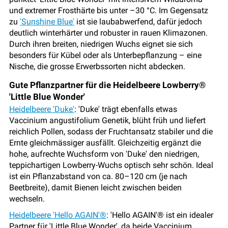
und extremer Frosthärte bis unter –30 °C. Im Gegensatz
zu
'Sunshine Blue'
ist sie laubabwerfend, dafür jedoch
deutlich winterhärter und robuster in rauen Klimazonen.
Durch ihren breiten, niedrigen Wuchs eignet sie sich
besonders für Kübel oder als Unterbepflanzung – eine
Nische, die grosse Erwerbssorten nicht abdecken.
Gute Pflanzpartner für die Heidelbeere Lowberry®
'Little Blue Wonder'
Heidelbeere 'Duke'
: 'Duke' trägt ebenfalls etwas
Vaccinium angustifolium Genetik, blüht früh und liefert
reichlich Pollen, sodass der Fruchtansatz stabiler und die
Ernte gleichmässiger ausfällt. Gleichzeitig ergänzt die
hohe, aufrechte Wuchsform von 'Duke' den niedrigen,
teppichartigen Lowberry-Wuchs optisch sehr schön. Ideal
ist ein Pflanzabstand von ca. 80–120 cm (je nach
Beetbreite), damit Bienen leicht zwischen beiden
wechseln.
Heidelbeere 'Hello AGAIN'®
: 'Hello AGAIN'® ist ein idealer
Partner für 'Little Blue Wonder', da beide Vaccinium