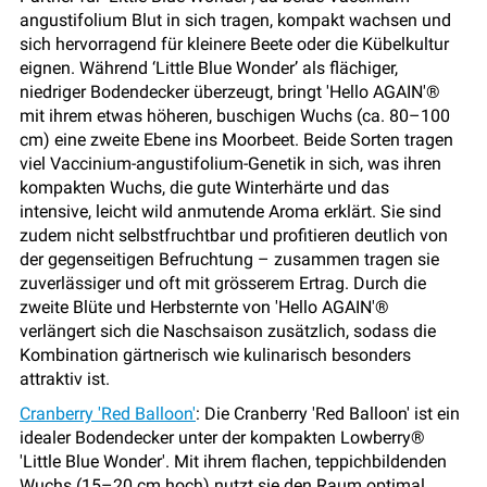
angustifolium Blut in sich tragen, kompakt wachsen und
sich hervorragend für kleinere Beete oder die Kübelkultur
eignen. Während ‘Little Blue Wonder’ als flächiger,
niedriger Bodendecker überzeugt, bringt 'Hello AGAIN'®
mit ihrem etwas höheren, buschigen Wuchs (ca. 80–100
cm) eine zweite Ebene ins Moorbeet. Beide Sorten tragen
viel Vaccinium-angustifolium-Genetik in sich, was ihren
kompakten Wuchs, die gute Winterhärte und das
intensive, leicht wild anmutende Aroma erklärt. Sie sind
zudem nicht selbstfruchtbar und profitieren deutlich von
der gegenseitigen Befruchtung – zusammen tragen sie
zuverlässiger und oft mit grösserem Ertrag. Durch die
zweite Blüte und Herbsternte von 'Hello AGAIN'®
verlängert sich die Naschsaison zusätzlich, sodass die
Kombination gärtnerisch wie kulinarisch besonders
attraktiv ist.
Cranberry 'Red Balloon'
: Die Cranberry 'Red Balloon' ist ein
idealer Bodendecker unter der kompakten Lowberry®
'Little Blue Wonder'. Mit ihrem flachen, teppichbildenden
Wuchs (15–20 cm hoch) nutzt sie den Raum optimal,