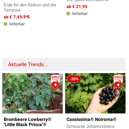
Erde für den Balkon und die
ab € 21,95
Terrasse
lieferbar
ab € 7,49/Pfl.
lieferbar
Aktuelle Trends...
-20%
Brombeere Lowberry®
Cassissima® Noiroma®
'Little Black Prince'®
Schwarze Johannisbeere: