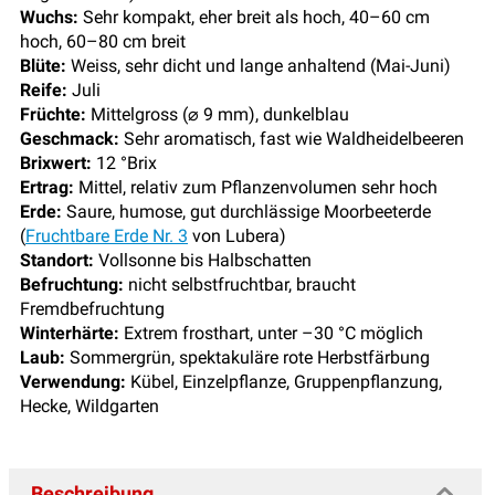
Wuchs:
Sehr kompakt, eher breit als hoch, 40–60 cm
hoch, 60–80 cm breit
Blüte:
Weiss, sehr dicht und lange anhaltend (Mai-Juni)
Reife:
Juli
Früchte:
Mittelgross (⌀ 9 mm), dunkelblau
Geschmack:
Sehr aromatisch, fast wie Waldheidelbeeren
Brixwert:
12 °Brix
Ertrag:
Mittel, relativ zum Pflanzenvolumen sehr hoch
Erde:
Saure, humose, gut durchlässige Moorbeeterde
(
Fruchtbare Erde Nr. 3
von Lubera)
Standort:
Vollsonne bis Halbschatten
Befruchtung:
nicht selbstfruchtbar, braucht
Fremdbefruchtung
Winterhärte:
Extrem frosthart, unter –30 °C möglich
Laub:
Sommergrün, spektakuläre rote Herbstfärbung
Verwendung:
Kübel, Einzelpflanze, Gruppenpflanzung,
Hecke, Wildgarten
Beschreibung