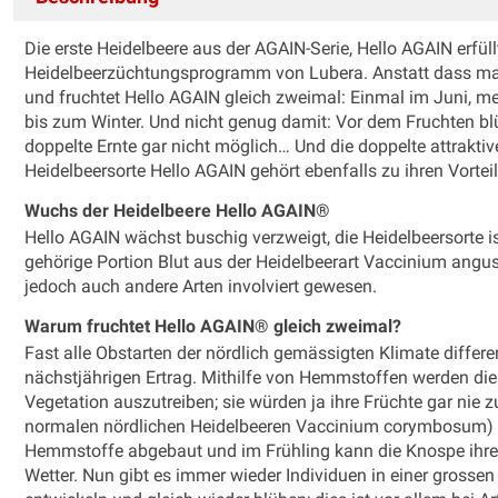
Die erste Heidelbeere aus der AGAIN-Serie, Hello AGAIN erf
Heidelbeerzüchtungsprogramm von Lubera. Anstatt dass man 
und fruchtet Hello AGAIN gleich zweimal: Einmal im Juni, 
bis zum Winter. Und nicht genug damit: Vor dem Fruchten bl
doppelte Ernte gar nicht möglich… Und die doppelte attrakt
Heidelbeersorte Hello AGAIN gehört ebenfalls zu ihren Vortei
Wuchs der Heidelbeere Hello AGAIN®
Hello AGAIN wächst buschig verzweigt, die Heidelbeersorte ist 
gehörige Portion Blut aus der Heidelbeerart Vaccinium angusti
jedoch auch andere Arten involviert gewesen.
Warum fruchtet Hello AGAIN® gleich zweimal?
Fast alle Obstarten der nördlich gemässigten Klimate differe
nächstjährigen Ertrag. Mithilfe von Hemmstoffen werden die
Vegetation auszutreiben; sie würden ja ihre Früchte gar nie z
normalen nördlichen Heidelbeeren Vaccinium corymbosum) a
Hemmstoffe abgebaut und im Frühling kann die Knospe ihre 
Wetter. Nun gibt es immer wieder Individuen in einer gross