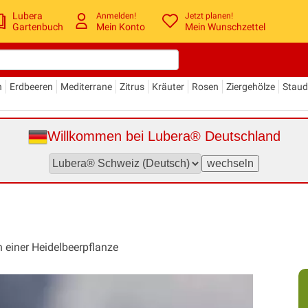
Lubera
Anmelden!
Jetzt planen!
Gartenbuch
Mein Konto
Mein Wunschzettel
n
Erdbeeren
Mediterrane
Zitrus
Kräuter
Rosen
Ziergehölze
Stau
Willkommen bei Lubera® Deutschland
 einer Heidelbeerpflanze