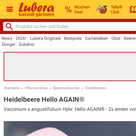
Wochen-
Tells®
Deal
Club
News
2026!
Lubera Originale
Bestpreis
Gartenideen
Obst
Beere
Dünger
Zubehör
Startseite
»
Pflanzenshop
»
Beerensträucher
»
Heidelbeeren
Heidelbeere Hello AGAIN®
Vaccinium x angustifolium Hybr. Hello AGAIN® - 2x ernten von