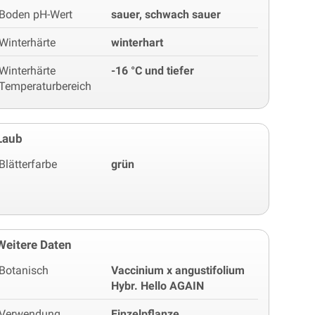
Boden pH-Wert
sauer, schwach sauer
Winterhärte
winterhart
Winterhärte
-16 °C und tiefer
Temperaturbereich
Laub
Blätterfarbe
grün
Weitere Daten
Botanisch
Vaccinium x angustifolium
Hybr. Hello AGAIN
Verwendung
Einzelpflanze,