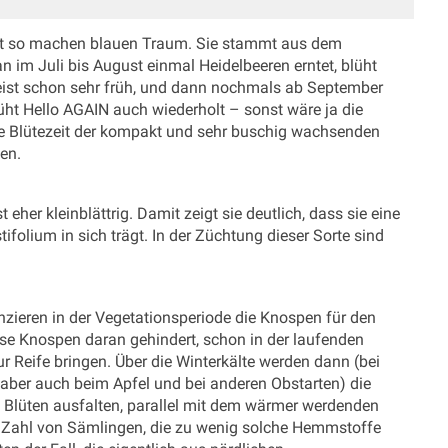
üllt so machen blauen Traum. Sie stammt aus dem
im Juli bis August einmal Heidelbeeren erntet, blüht
meist schon sehr früh, und dann nochmals ab September
üht Hello AGAIN auch wiederholt – sonst wäre ja die
ive Blütezeit der kompakt und sehr buschig wachsenden
len.
eher kleinblättrig. Damit zeigt sie deutlich, dass sie eine
folium in sich trägt. In der Züchtung dieser Sorte sind
nzieren in der Vegetationsperiode die Knospen für den
se Knospen daran gehindert, schon in der laufenden
ur Reife bringen. Über die Winterkälte werden dann (bei
ber auch beim Apfel und bei anderen Obstarten) die
Blüten ausfalten, parallel mit dem wärmer werdenden
en Zahl von Sämlingen, die zu wenig solche Hemmstoffe