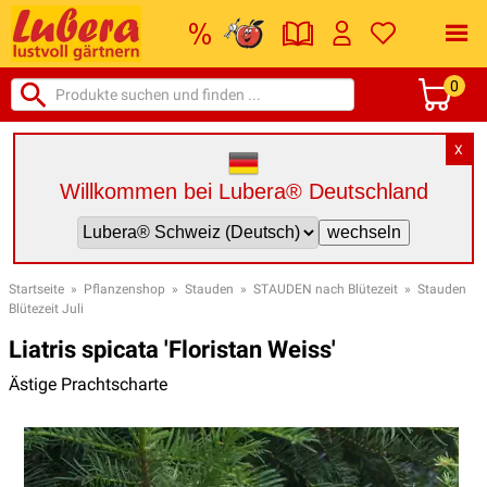
0
X
Willkommen bei Lubera® Deutschland
Startseite
»
Pflanzenshop
»
Stauden
»
STAUDEN nach Blütezeit
»
Stauden
Blütezeit Juli
Liatris spicata 'Floristan Weiss'
Ästige Prachtscharte