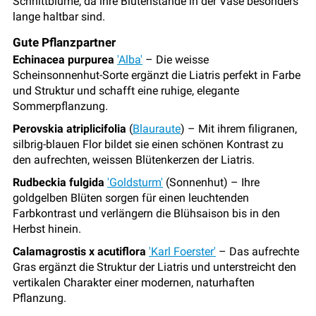
Schnittblume, da ihre Blütenstände in der Vase besonders
lange haltbar sind.
Gute Pflanzpartner
Echinacea purpurea
'Alba'
– Die weisse
Scheinsonnenhut-Sorte ergänzt die Liatris perfekt in Farbe
und Struktur und schafft eine ruhige, elegante
Sommerpflanzung.
Perovskia atriplicifolia
(
Blauraute
) – Mit ihrem filigranen,
silbrig-blauen Flor bildet sie einen schönen Kontrast zu
den aufrechten, weissen Blütenkerzen der Liatris.
Rudbeckia fulgida
'Goldsturm'
(Sonnenhut) – Ihre
goldgelben Blüten sorgen für einen leuchtenden
Farbkontrast und verlängern die Blühsaison bis in den
Herbst hinein.
Calamagrostis x acutiflora
'Karl Foerster'
– Das aufrechte
Gras ergänzt die Struktur der Liatris und unterstreicht den
vertikalen Charakter einer modernen, naturhaften
Pflanzung.