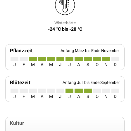
Winterhärte
-24 °C bis -28 °C
Pflanzzeit
Anfang März bis Ende November
J
F
M
A
M
J
J
A
S
O
N
D
Blütezeit
Anfang Juli bis Ende September
J
F
M
A
M
J
J
A
S
O
N
D
Kultur