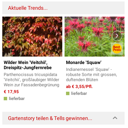
Aktuelle Trends...
Wilder Wein 'Veitchii',
Monarde 'Squaw'
Dreispitz-Jungfernrebe
Indianernessel 'Squaw' -
Parthenocissus tricuspidata
robuste Sorte mit grossen,
'Veitchii', großlaubiger Wilder
duftenden Blüten
Wein zur Fassadenbegrünung
ab € 3,55/Pfl.
€ 17,95
lieferbar
lieferbar
Gartenstory teilen & Tells gewinnen...