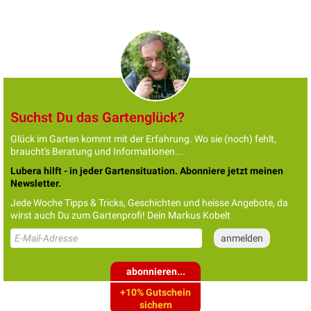
Suchst Du das Gartenglück?
Glück im Garten kommt mit der Erfahrung. Wo sie (noch) fehlt,
braucht's Beratung und Informationen...
Lubera hilft - in jeder Gartensituation. Abonniere jetzt meinen
Newsletter.
Jede Woche Tipps & Tricks, Geschichten und heisse Angebote, da
wirst auch Du zum Gartenprofi! Dein Markus Kobelt
abonnieren...
+10% Gutschein
sichern