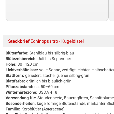
Steckbrief
Echinops ritro - Kugeldistel
Blütenfarbe:
Stahlblau bis silbrig-blau
Blütezeitbereich:
Juli bis September
Höhe:
80–120 cm
Lichtverhältnisse:
volle Sonne, verträgt leichten Halbschatte
Blattform:
gefiedert, stachelig, eher silbrig-grün
Blattfarbe:
grünlich bis bläulich-grün
Pflanzabstand:
ca. 50–60 cm
Winterhärtezone:
USDA 4–8
Verwendung für:
Staudenbeete, Bauerngärten, Schnittblume
Besonderheiten:
kugelförmige Blütenstände, markanter Blick
Familie:
Korbblütler (Asteraceae)