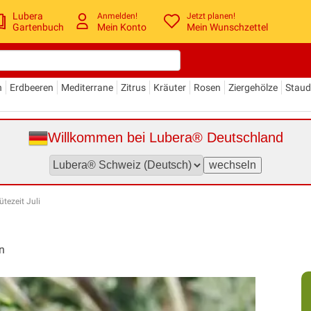
Lubera
Anmelden!
Jetzt planen!
Gartenbuch
Mein Konto
Mein Wunschzettel
n
Erdbeeren
Mediterrane
Zitrus
Kräuter
Rosen
Ziergehölze
Stau
Willkommen bei Lubera® Deutschland
tezeit Juli
n