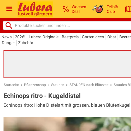
Wochen-
Tells®
Deal
Club
News
2026!
Lubera Originale
Bestpreis
Gartenideen
Obst
Beere
Dünger
Zubehör
Startseite
»
Pflanzenshop
»
Stauden
»
STAUDEN nach Blütezeit
»
Stauden Blü
Echinops ritro - Kugeldistel
Echinops ritro: Hohe Distelart mit grossen, blauen Blütenkugel