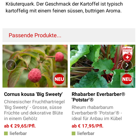
Kräuterquark. Der Geschmack der Kartoffel ist typisch
kartoffelig mit einem feinen süssen, buttrigen Aroma.
Passende Produkte...
Cornus kousa 'Big Sweety'
Rhabarber Everbarber®
'Potstar'®
Chinesischer Fruchthartriegel
'Big Sweety' - Grosse, süsse
Rheum rhabarbarum
Früchte und dekorative Blüte
Everbarber® 'Potstar'® -
in einem Gehölz
ideal für Anbau im Kübel
ab € 29,65/Pfl.
ab € 17,95/Pfl.
lieferbar
lieferbar