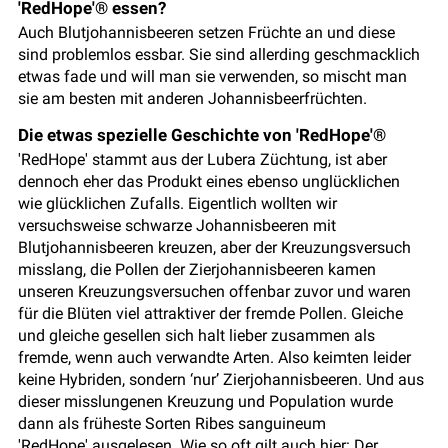
'RedHope'® essen?
Auch Blutjohannisbeeren setzen Früchte an und diese
sind problemlos essbar. Sie sind allerding geschmacklich
etwas fade und will man sie verwenden, so mischt man
sie am besten mit anderen Johannisbeerfrüchten.
Die etwas spezielle Geschichte von 'RedHope'®
'RedHope' stammt aus der Lubera Züchtung, ist aber
dennoch eher das Produkt eines ebenso unglücklichen
wie glücklichen Zufalls. Eigentlich wollten wir
versuchsweise schwarze Johannisbeeren mit
Blutjohannisbeeren kreuzen, aber der Kreuzungsversuch
misslang, die Pollen der Zierjohannisbeeren kamen
unseren Kreuzungsversuchen offenbar zuvor und waren
für die Blüten viel attraktiver der fremde Pollen. Gleiche
und gleiche gesellen sich halt lieber zusammen als
fremde, wenn auch verwandte Arten. Also keimten leider
keine Hybriden, sondern ‘nur’ Zierjohannisbeeren. Und aus
dieser misslungenen Kreuzung und Population wurde
dann als früheste Sorten Ribes sanguineum
'RedHope' ausgelesen. Wie so oft gilt auch hier: Der