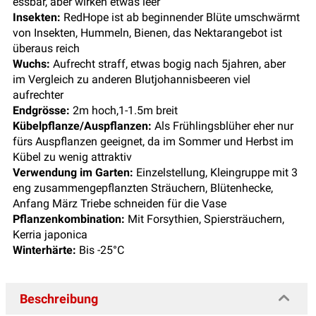
essbar, aber wirken etwas leer
Insekten:
RedHope ist ab beginnender Blüte umschwärmt
von Insekten, Hummeln, Bienen, das Nektarangebot ist
überaus reich
Wuchs:
Aufrecht straff, etwas bogig nach 5jahren, aber
im Vergleich zu anderen Blutjohannisbeeren viel
aufrechter
Endgrösse:
2m hoch,1-1.5m breit
Kübelpflanze/Auspflanzen:
Als Frühlingsblüher eher nur
fürs Auspflanzen geeignet, da im Sommer und Herbst im
Kübel zu wenig attraktiv
Verwendung im Garten:
Einzelstellung, Kleingruppe mit 3
eng zusammengepflanzten Sträuchern, Blütenhecke,
Anfang März Triebe schneiden für die Vase
Pflanzenkombination:
Mit Forsythien, Spiersträuchern,
Kerria japonica
Winterhärte:
Bis -25°C
Beschreibung