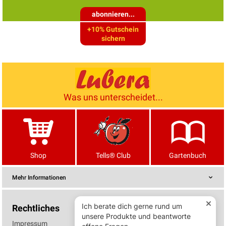
abonnieren...
+10% Gutschein
sichern
Was uns unterscheidet...
Shop
Tells® Club
Gartenbuch
Mehr Informationen
Rechtliches
Impressum