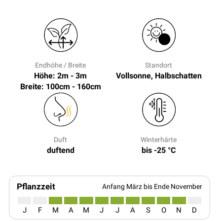
Endhöhe / Breite
Standort
Höhe: 2m - 3m
Vollsonne, Halbschatten
Breite: 100cm - 160cm
Duft
Winterhärte
duftend
bis -25 °C
Pflanzzeit
Anfang März bis Ende November
J
F
M
A
M
J
J
A
S
O
N
D