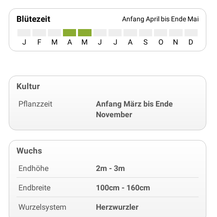
Blütezeit
Anfang April bis Ende Mai
J
F
M
A
M
J
J
A
S
O
N
D
Kultur
Pflanzzeit
Anfang März bis Ende
November
Wuchs
Endhöhe
2m - 3m
Endbreite
100cm - 160cm
Wurzelsystem
Herzwurzler