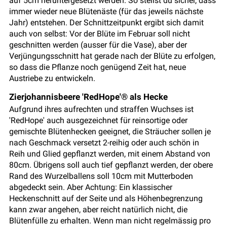
auf 5cm heruntergesetzt werden. So stellst du sicher, dass
immer wieder neue Blütenäste (für das jeweils nächste
Jahr) entstehen. Der Schnittzeitpunkt ergibt sich damit
auch von selbst: Vor der Blüte im Februar soll nicht
geschnitten werden (ausser für die Vase), aber der
Verjüngungsschnitt hat gerade nach der Blüte zu erfolgen,
so dass die Pflanze noch genügend Zeit hat, neue
Austriebe zu entwickeln.
Zierjohannisbeere 'RedHope'® als Hecke
Aufgrund ihres aufrechten und straffen Wuchses ist
'RedHope' auch ausgezeichnet für reinsortige oder
gemischte Blütenhecken geeignet, die Sträucher sollen je
nach Geschmack versetzt 2-reihig oder auch schön in
Reih und Glied gepflanzt werden, mit einem Abstand von
80cm. Übrigens soll auch tief gepflanzt werden, der obere
Rand des Wurzelballens soll 10cm mit Mutterboden
abgedeckt sein. Aber Achtung: Ein klassischer
Heckenschnitt auf der Seite und als Höhenbegrenzung
kann zwar angehen, aber reicht natürlich nicht, die
Blütenfülle zu erhalten. Wenn man nicht regelmässig pro