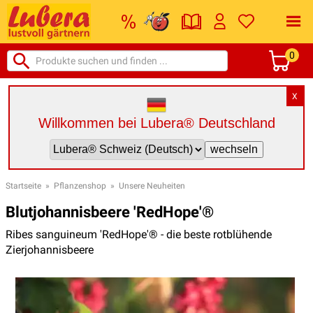
0
X
Willkommen bei Lubera® Deutschland
Startseite
»
Pflanzenshop
»
Unsere Neuheiten
Blutjohannisbeere 'RedHope'®
Ribes sanguineum 'RedHope'® - die beste rotblühende
Zierjohannisbeere