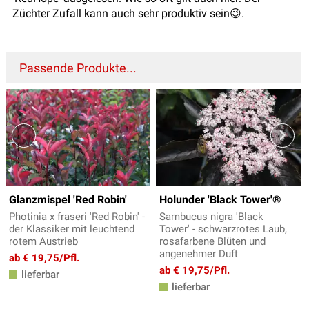
Züchter Zufall kann auch sehr produktiv sein😉.
Passende Produkte...
Glanzmispel 'Red Robin'
Holunder 'Black Tower'®
Photinia x fraseri 'Red Robin' -
Sambucus nigra 'Black
der Klassiker mit leuchtend
Tower' - schwarzrotes Laub,
rotem Austrieb
rosafarbene Blüten und
angenehmer Duft
ab € 19,75/Pfl.
ab € 19,75/Pfl.
lieferbar
lieferbar