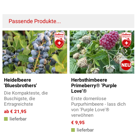
Passende Produkte...
Heidelbeere
Herbsthimbeere
'Bluesbrothers'
Primeberry® 'Purple
Love'®
Die Kompakteste, die
Buschigste, die
Erste dornenlose
Ertragreichste
Purpurhimbeere - lass dich
von 'Purple Love'®
ab € 21,95
verwöhnen
lieferbar
€ 9,95
lieferbar