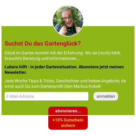
Suchst Du das Gartenglück?
Glück im Garten kommt mit der Erfahrung. Wo sie (noch) fehlt,
braucht's Beratung und Informationen...
Lubera hilft - in jeder Gartensituation. Abonniere jetzt meinen
Newsletter.
Jede Woche Tipps & Tricks, Geschichten und heisse Angebote, da
wirst auch Du zum Gartenprofi! Dein Markus Kobelt
abonnieren...
+10% Gutschein
sichern