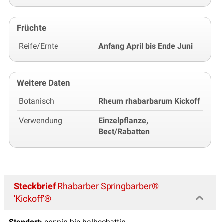
Früchte
Reife/Ernte
Anfang April bis Ende Juni
Weitere Daten
Botanisch
Rheum rhabarbarum Kickoff
Verwendung
Einzelpflanze,
Beet/Rabatten
Steckbrief
Rhabarber Springbarber®
'Kickoff'®
Standort:
sonnig bis halbschattig