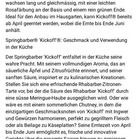
wachsen lang und gleichmässig, mit einer leichten
Rosafärbung an der Basis und einem rein grünen Ende.
Ideal für den Anbau im Hausgarten, kann Kickoff® bereits
ab April geerntet werden, wobei die Ernte bis Ende Juni
anhält.
Springbarber® 'Kickoff'®: Geschmack und Verwendung
in der Küche
Der Springbarber 'Kickoff' entfaltet in der Küche seine
wahre Pracht. Mit seinem vollmundigen Aroma, das an
säuerliche Äpfel und Zitrusfrüchte erinnert, und seiner
sanften Säure, inspiriert er zu kulinarischen Kreationen.
Stellen Sie sich eine erfrischende Rhabarber-Zitronen-
Tarte vor, bei der die Säure des Rhabarber 'Kickoff' durch
eine süsse Meringue-Haube ausgeglichen wird. Oder wie
wäre es mit einem sommerlichen Chutney, in dem die
einzigartigen Geschmacksnoten von 'Kickoff' mit Ingwer
und Gewürzen harmonieren, perfekt zu gegrilltem Fleisch
oder als Beilage zu Käseplatten? Seine Erntezeit von April
bis Ende Juni ermöglicht es, frische und innovative
Gerichte über die gesamte Saison hinweg zu geniessen,