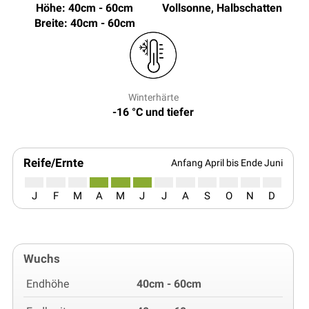
Höhe: 40cm - 60cm
Vollsonne, Halbschatten
Breite: 40cm - 60cm
Winterhärte
-16 °C und tiefer
Reife/Ernte
Anfang April bis Ende Juni
J
F
M
A
M
J
J
A
S
O
N
D
Wuchs
Endhöhe
40cm - 60cm